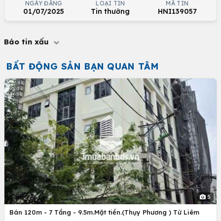
NGÀY ĐĂNG
LOẠI TIN
MÃ TIN
01/07/2025
Tin thường
HNI139057
Báo tin xấu
BẤT ĐỘNG SẢN BẠN QUAN TÂM
5
Bán 120m - 7 Tầng - 9.5m.Mặt tiền.(Thụy Phương ) Từ Liêm