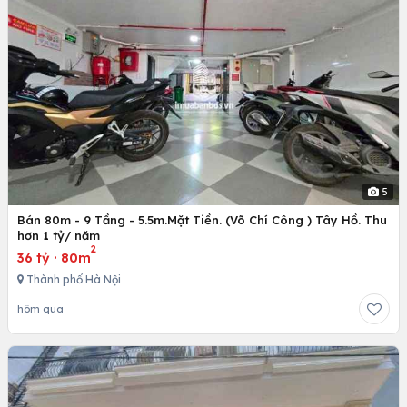
5
Bán 80m - 9 Tầng - 5.5m.Mặt Tiền. (Võ Chí Công ) Tây Hồ. Thu
hơn 1 tỷ/ năm
2
36 tỷ
·
80m
Thành phố Hà Nội
hôm qua