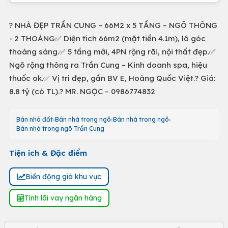
? NHÀ ĐẸP TRẦN CUNG – 66M2 x 5 TẦNG – NGÕ THÔNG
- 2 THOÁNG✅ Diện tích 66m2 (mặt tiền 4.1m), lô góc
thoáng sáng.✅ 5 tầng mới, 4PN rộng rãi, nội thất đẹp.✅
Ngõ rộng thông ra Trần Cung – Kinh doanh spa, hiệu
thuốc ok.✅ Vị trí đẹp, gần BV E, Hoàng Quốc Việt.? Giá:
8.8 tỷ (có TL).? MR. NGỌC – 0986774832
Bán nhà đất
Bán nhà trong ngõ
Bán nhà trong ngõ
Bán nhà trong ngõ Trần Cung
Tiện ích & Đặc điểm
Biến động giá khu vực
Tính lãi vay ngân hàng