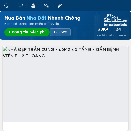
Mua Bán
Nhà Đất
Nhanh Chóng
Kênh bất động sản miễn phí, uy tín
38K+
34
+ Đăng tin miễn phí
Tìm BĐS
TIN ĐĂNG
TỈNH THÀNH