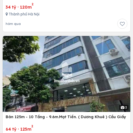
2
34 tỷ
·
120m
Thành phố Hà Nội
hôm qua
3
Bán 125m - 10 Tầng - 9.6m.Mạt Tiền. ( Dương Khuê ) Cầu Giấy
2
64 tỷ
·
125m