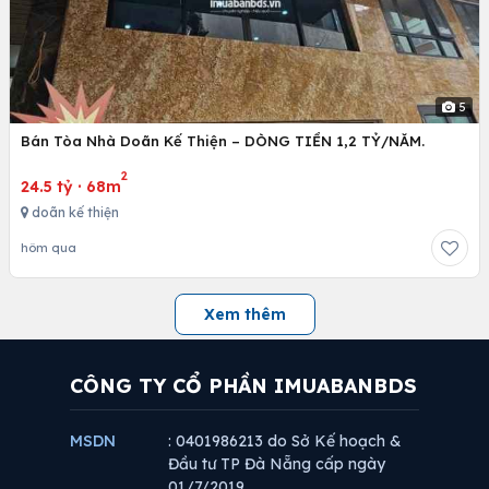
5
Bán Tòa Nhà Doãn Kế Thiện – DÒNG TIỀN 1,2 TỶ/NĂM.
2
24.5 tỷ
·
68m
doãn kế thiện
hôm qua
Xem thêm
CÔNG TY CỔ PHẦN IMUABANBDS
MSDN
: 0401986213 do Sở Kế hoạch &
Đầu tư TP Đà Nẵng cấp ngày
01/7/2019