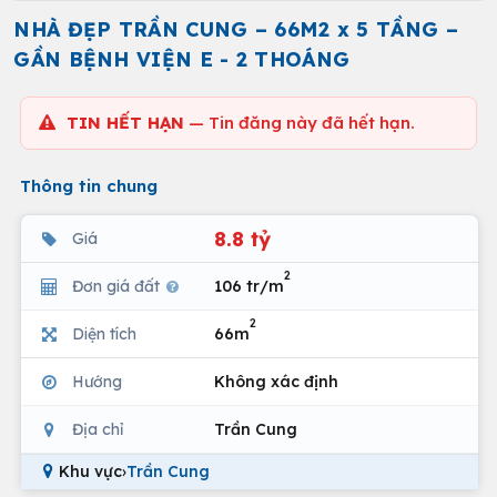
NHÀ ĐẸP TRẦN CUNG – 66M2 x 5 TẦNG –
GẦN BỆNH VIỆN E - 2 THOÁNG
TIN HẾT HẠN
— Tin đăng này đã hết hạn.
Thông tin chung
8.8 tỷ
Giá
2
Đơn giá đất
106 tr/m
2
Diện tích
66m
Hướng
Không xác định
Địa chỉ
Trần Cung
Khu vực
›
Trần Cung