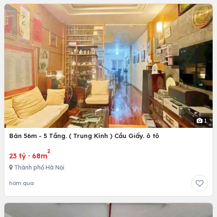
1
Bán 56m - 5 Tầng. ( Trung Kính ) Cầu Giấy. ô tô
2
23 tỷ
·
68m
Thành phố Hà Nội
hôm qua