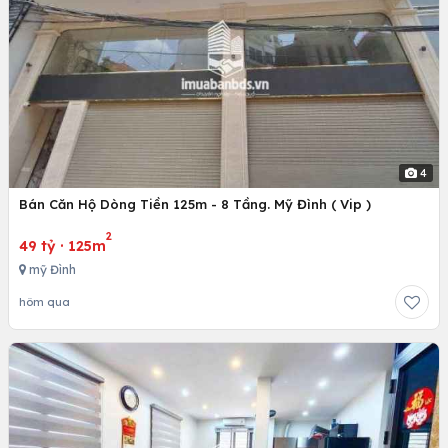
4
Bán Căn Hộ Dòng Tiền 125m - 8 Tầng. Mỹ Đình ( Vip )
2
49 tỷ
·
125m
mỹ Đình
hôm qua