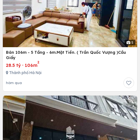
5
Bán 106m - 5 Tầng - 6m.Mặt Tiền. ( Trần Quốc Vượng )Cầu
Giấy
2
28.5 tỷ
·
106m
Thành phố Hà Nội
hôm qua