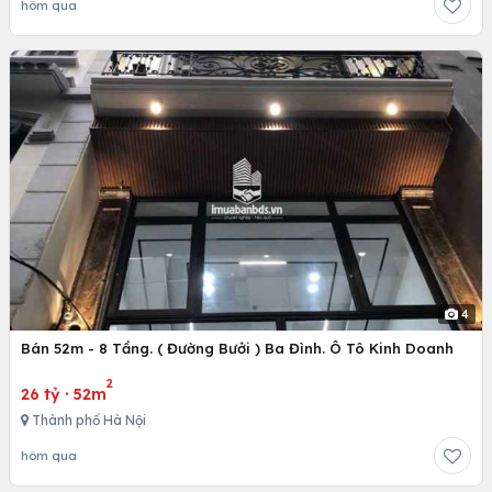
hôm qua
4
Bán 52m - 8 Tầng. ( Đường Bưởi ) Ba Đình. Ô Tô Kinh Doanh
2
26 tỷ
·
52m
Thành phố Hà Nội
hôm qua