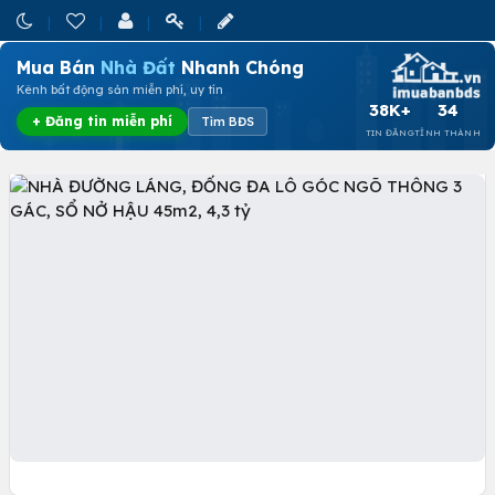
Mua Bán
Nhà Đất
Nhanh Chóng
Kênh bất động sản miễn phí, uy tín
38K+
34
+ Đăng tin miễn phí
Tìm BĐS
TIN ĐĂNG
TỈNH THÀNH