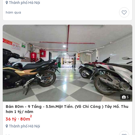
Thành phố Hà Nội
hôm qua
5
Bán 80m - 9 Tầng - 5.5m.Mặt Tiền. (Võ Chí Công ) Tây Hồ. Thu
hơn 1 tỷ/ năm
2
36 tỷ
·
80m
Thành phố Hà Nội