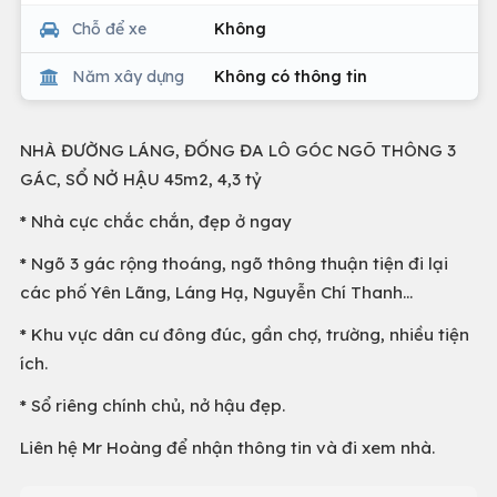
Chỗ để xe
Không
Năm xây dựng
Không có thông tin
NHÀ ĐƯỜNG LÁNG, ĐỐNG ĐA LÔ GÓC NGÕ THÔNG 3
GÁC, SỔ NỞ HẬU 45m2, 4,3 tỷ
* Nhà cực chắc chắn, đẹp ở ngay
* Ngõ 3 gác rộng thoáng, ngõ thông thuận tiện đi lại
các phố Yên Lãng, Láng Hạ, Nguyễn Chí Thanh…
* Khu vực dân cư đông đúc, gần chợ, trường, nhiều tiện
ích.
* Sổ riêng chính chủ, nở hậu đẹp.
Liên hệ Mr Hoàng để nhận thông tin và đi xem nhà.