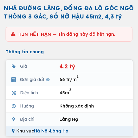
NHÀ ĐƯỜNG LÁNG, ĐỐNG ĐA LÔ GÓC NGÕ
THÔNG 3 GÁC, SỔ NỞ HẬU 45m2, 4,3 tỷ
TIN HẾT HẠN
— Tin đăng này đã hết hạn.
Thông tin chung
4.2 tỷ
Giá
2
Đơn giá đất
66 tr/m
2
Diện tích
45m
Hướng
Không xác định
Địa chỉ
Láng Hạ
Khu vực
Hà Nội
›
Láng Hạ