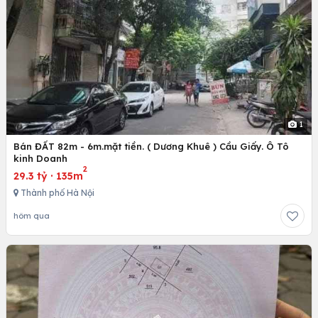
1
Bán ĐẤT 82m - 6m.mặt tiền. ( Dương Khuê ) Cầu Giấy. Ô Tô
kinh Doanh
2
29.3 tỷ
·
135m
Thành phố Hà Nội
hôm qua