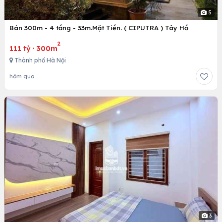
5
Bán 300m - 4 tầng - 33m.Mặt Tiền. ( CIPUTRA ) Tây Hồ
2
111 tỷ
·
300m
Thành phố Hà Nội
hôm qua
3