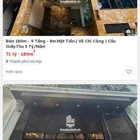
5
Bán 180m - 9 Tầng - 8m.Mặt Tiền.( Võ Chí Công ) Cầu
Giấy.Thu 5 Tỷ/Năm
2
71 tỷ
·
180m
Thành phố Hà Nội
hôm qua