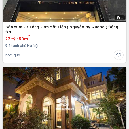
4
Bán 50m - 7 Tầng - 7m.Mặt Tiền.( Nguyễn Hy Quang ) Đống
Đa
2
27 tỷ
·
50m
Thành phố Hà Nội
hôm qua