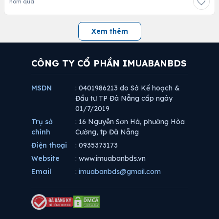
hôm qua
Xem thêm
CÔNG TY CỔ PHẦN IMUABANBDS
MSDN
: 0401986213 do Sở Kế hoạch &
Đầu tư TP Đà Nẵng cấp ngày
01/7/2019
Trụ sở
: 16 Nguyễn Sơn Hà, phường Hòa
chính
Cường, tp Đà Nẵng
Điện thoại
: 0935373173
Website
: www.imuabanbds.vn
Email
:
imuabanbds@gmail.com