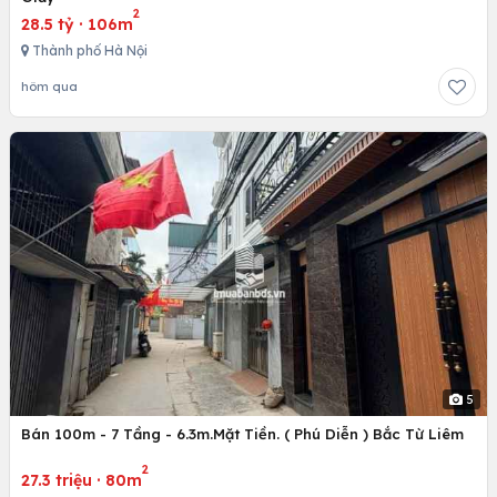
2
28.5 tỷ
·
106m
Thành phố Hà Nội
hôm qua
5
Bán 100m - 7 Tầng - 6.3m.Mặt Tiền. ( Phú Diễn ) Bắc Từ Liêm
2
27.3 triệu
·
80m