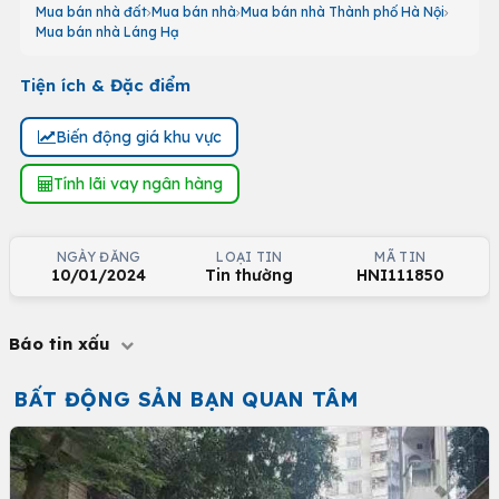
Mua bán nhà đất
Mua bán nhà
Mua bán nhà Thành phố Hà Nội
Mua bán nhà Láng Hạ
Tiện ích & Đặc điểm
Biến động giá khu vực
Tính lãi vay ngân hàng
NGÀY ĐĂNG
LOẠI TIN
MÃ TIN
10/01/2024
Tin thường
HNI111850
Báo tin xấu
BẤT ĐỘNG SẢN BẠN QUAN TÂM