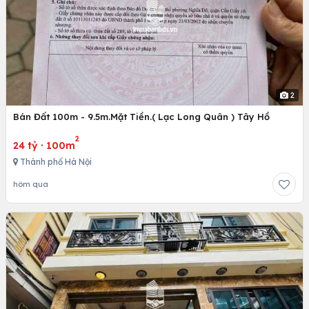
2
Bán Đất 100m - 9.5m.Mặt Tiền.( Lạc Long Quân ) Tây Hồ
2
24 tỷ
·
100m
Thành phố Hà Nội
hôm qua