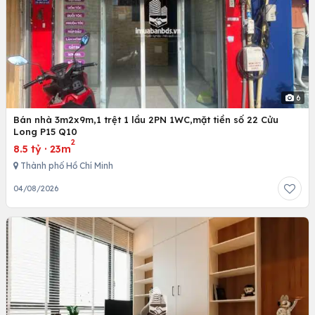
6
Bán nhà 3m2x9m,1 trệt 1 lầu 2PN 1WC,mặt tiền số 22 Cửu
Long P15 Q10
2
8.5 tỷ
·
23m
Thành phố Hồ Chí Minh
04/08/2026