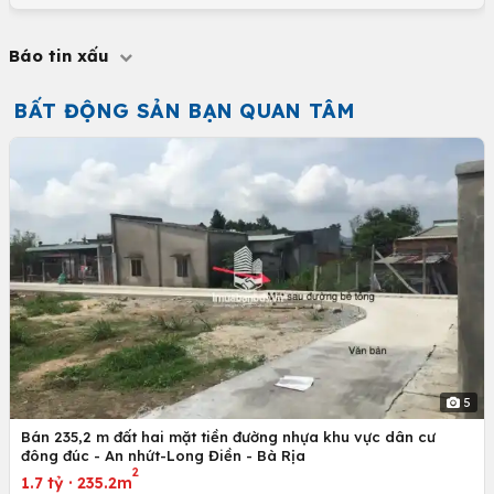
Báo tin xấu
BẤT ĐỘNG SẢN BẠN QUAN TÂM
5
Bán 235,2 m đất hai mặt tiền đường nhựa khu vực dân cư
đông đúc - An nhứt-Long Điền - Bà Rịa
2
1.7 tỷ
·
235.2m