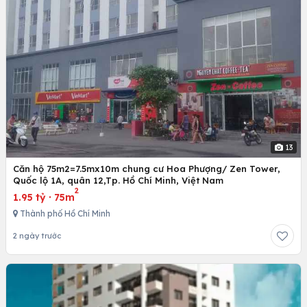
13
Căn hộ 75m2=7.5mx10m chung cư Hoa Phượng/ Zen Tower,
Quốc lộ 1A, quân 12,Tp. Hồ Chí Minh, Việt Nam
2
1.95 tỷ
·
75m
Thành phố Hồ Chí Minh
2 ngày trước