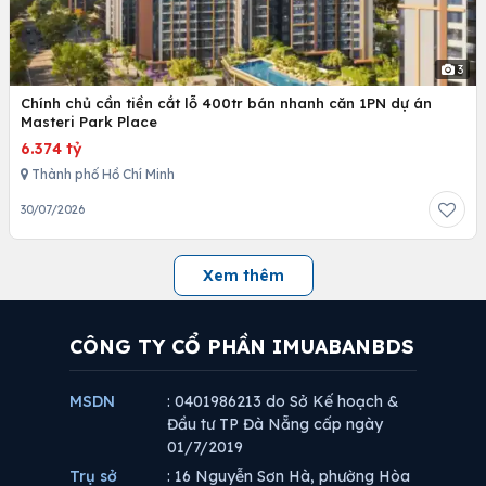
3
Chính chủ cần tiền cắt lỗ 400tr bán nhanh căn 1PN dự án
Masteri Park Place
6.374 tỷ
Thành phố Hồ Chí Minh
30/07/2026
Xem thêm
CÔNG TY CỔ PHẦN IMUABANBDS
MSDN
: 0401986213 do Sở Kế hoạch &
Đầu tư TP Đà Nẵng cấp ngày
01/7/2019
Trụ sở
: 16 Nguyễn Sơn Hà, phường Hòa