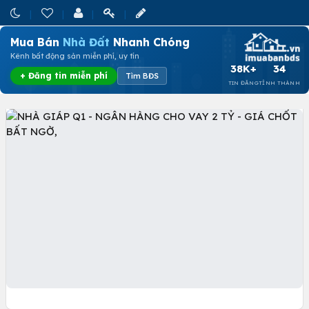
Mua Bán
Nhà Đất
Nhanh Chóng
Kênh bất động sản miễn phí, uy tín
38K+
34
+ Đăng tin miễn phí
Tìm BĐS
TIN ĐĂNG
TỈNH THÀNH