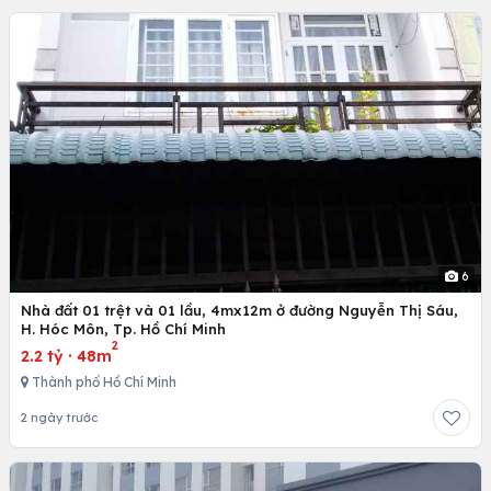
6
Nhà đất 01 trệt và 01 lầu, 4mx12m ở đường Nguyễn Thị Sáu,
H. Hóc Môn, Tp. Hồ Chí Minh
2
2.2 tỷ
·
48m
Thành phố Hồ Chí Minh
2 ngày trước