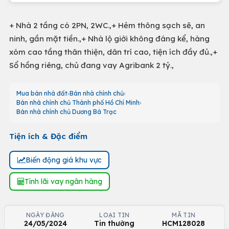
+ Nhà 2 tầng có 2PN, 2WC.,+ Hẻm thông sạch sẽ, an
ninh, gần mặt tiền.,+ Nhà lộ giới không đáng kể, hàng
xóm cao tầng thân thiện, dân trí cao, tiện ích đầy đủ.,+
Sổ hồng riêng, chủ đang vay Agribank 2 tỷ.,
Mua bán nhà đất
Bán nhà chính chủ
Bán nhà chính chủ Thành phố Hồ Chí Minh
Bán nhà chính chủ Dương Bá Trạc
Tiện ích & Đặc điểm
Biến động giá khu vực
Tính lãi vay ngân hàng
NGÀY ĐĂNG
LOẠI TIN
MÃ TIN
24/05/2024
Tin thường
HCM128028