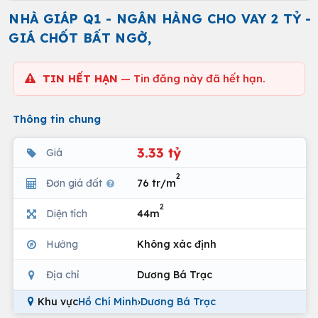
NHÀ GIÁP Q1 - NGÂN HÀNG CHO VAY 2 TỶ -
GIÁ CHỐT BẤT NGỜ,
TIN HẾT HẠN
— Tin đăng này đã hết hạn.
Thông tin chung
3.33 tỷ
Giá
2
Đơn giá đất
76 tr/m
2
Diện tích
44m
Hướng
Không xác định
Địa chỉ
Dương Bá Trạc
Khu vực
Hồ Chí Minh
›
Dương Bá Trạc