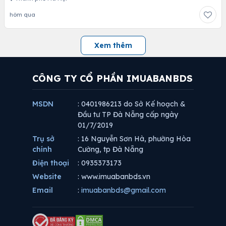
hôm qua
Xem thêm
CÔNG TY CỔ PHẦN IMUABANBDS
MSDN
: 0401986213 do Sở Kế hoạch &
Đầu tư TP Đà Nẵng cấp ngày
01/7/2019
Trụ sở
: 16 Nguyễn Sơn Hà, phường Hòa
chính
Cường, tp Đà Nẵng
Điện thoại
: 0935373173
Website
: www.imuabanbds.vn
Email
:
imuabanbds@gmail.com