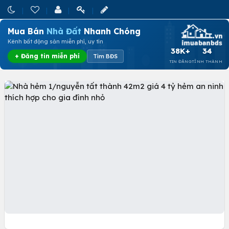
Mua Bán
Nhà Đất
Nhanh Chóng
Kênh bất động sản miễn phí, uy tín
38K+
34
+ Đăng tin miễn phí
Tìm BĐS
TIN ĐĂNG
TỈNH THÀNH