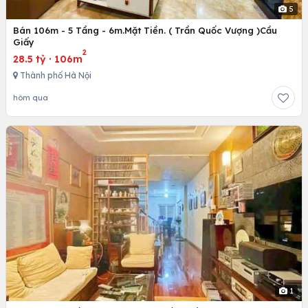
5
Bán 106m - 5 Tầng - 6m.Mặt Tiền. ( Trần Quốc Vượng )Cầu
Giấy
2
28.5 tỷ
·
106m
Thành phố Hà Nội
hôm qua
1