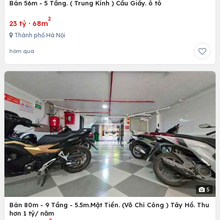
Bán 56m - 5 Tầng. ( Trung Kính ) Cầu Giấy. ô tô
2
23 tỷ
·
68m
Thành phố Hà Nội
hôm qua
5
Bán 80m - 9 Tầng - 5.5m.Mặt Tiền. (Võ Chí Công ) Tây Hồ. Thu
hơn 1 tỷ/ năm