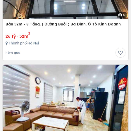
4
Bán 52m - 8 Tầng. ( Đường Bưởi ) Ba Đình. Ô Tô Kinh Doanh
2
26 tỷ
·
52m
Thành phố Hà Nội
hôm qua