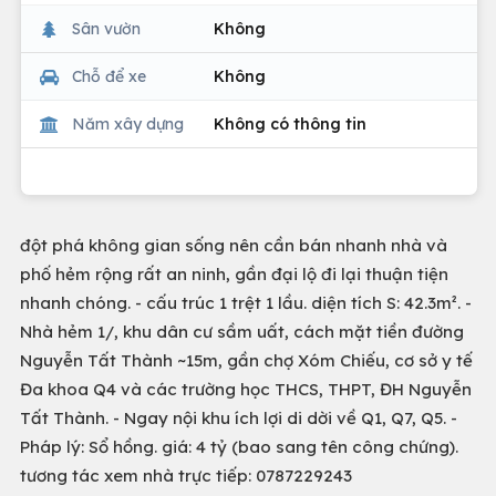
Sân vườn
Không
Chỗ để xe
Không
Năm xây dựng
Không có thông tin
đột phá không gian sống nên cần bán nhanh nhà và
phố hẻm rộng rất an ninh, gần đại lộ đi lại thuận tiện
nhanh chóng. - cấu trúc 1 trệt 1 lầu. diện tích S: 42.3m². -
Nhà hẻm 1/, khu dân cư sầm uất, cách mặt tiền đường
Nguyễn Tất Thành ~15m, gần chợ Xóm Chiếu, cơ sở y tế
Đa khoa Q4 và các trường học THCS, THPT, ĐH Nguyễn
Tất Thành. - Ngay nội khu ích lợi di dời về Q1, Q7, Q5. -
Pháp lý: Sổ hồng. giá: 4 tỷ (bao sang tên công chứng).
tương tác xem nhà trực tiếp: 0787229243