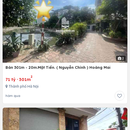
2
Bán 301m - 20m.Mặt Tiền. ( Nguyễn Chính ) Hoàng Mai
2
71 tỷ
·
301m
Thành phố Hà Nội
hôm qua