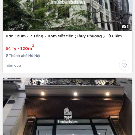
5
Bán 120m - 7 Tầng - 9.5m.Mặt tiền.(Thụy Phương ) Từ Liêm
2
34 tỷ
·
120m
Thành phố Hà Nội
hôm qua