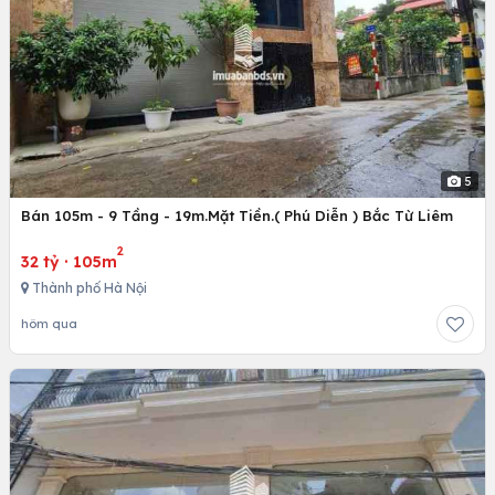
5
Bán 105m - 9 Tầng - 19m.Mặt Tiền.( Phú Diễn ) Bắc Từ Liêm
2
32 tỷ
·
105m
Thành phố Hà Nội
hôm qua