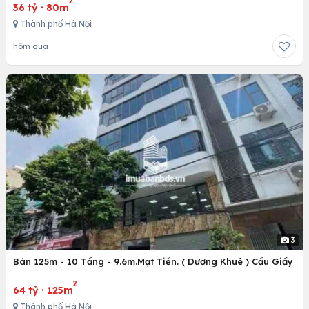
2
36 tỷ
·
80m
Thành phố Hà Nội
hôm qua
3
Bán 125m - 10 Tầng - 9.6m.Mạt Tiền. ( Dương Khuê ) Cầu Giấy
2
64 tỷ
·
125m
Thành phố Hà Nội