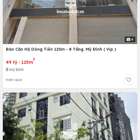
4
Bán Căn Hộ Dòng Tiền 125m - 8 Tầng. Mỹ Đình ( Vip )
2
49 tỷ
·
125m
mỹ Đình
hôm qua