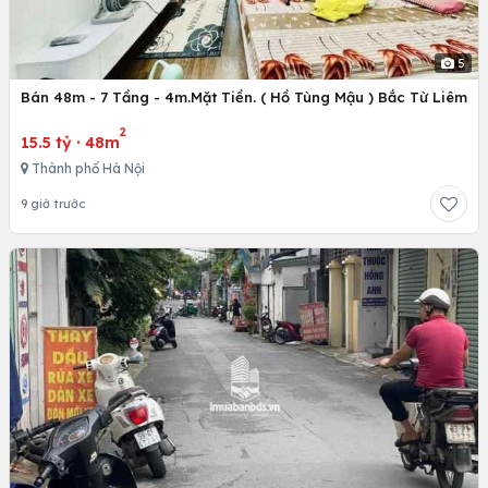
5
Bán 48m - 7 Tầng - 4m.Mặt Tiền. ( Hồ Tùng Mậu ) Bắc Từ Liêm
2
15.5 tỷ
·
48m
Thành phố Hà Nội
9 giờ trước