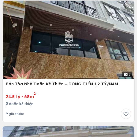
5
Bán Tòa Nhà Doãn Kế Thiện – DÒNG TIỀN 1,2 TỶ/NĂM.
2
24.5 tỷ
·
68m
doãn kế thiện
9 giờ trước