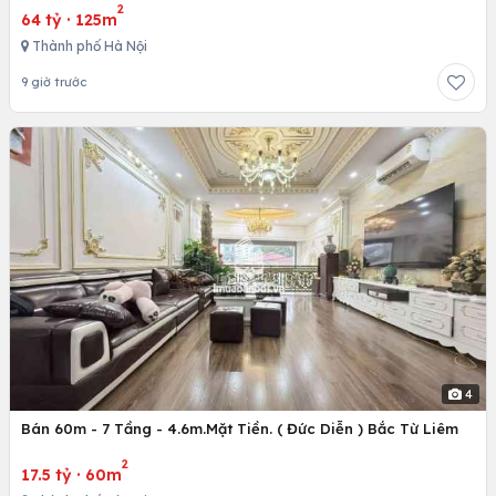
2
64 tỷ
·
125m
Thành phố Hà Nội
9 giờ trước
4
Bán 60m - 7 Tầng - 4.6m.Mặt Tiền. ( Đức Diễn ) Bắc Từ Liêm
2
17.5 tỷ
·
60m