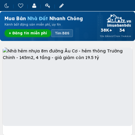
Mua Bán
Nhà Đất
Nhanh Chóng
Kênh bất động sản miễn phí, uy tín
38K+
34
+ Đăng tin miễn phí
Tìm BĐS
TIN ĐĂNG
TỈNH THÀNH