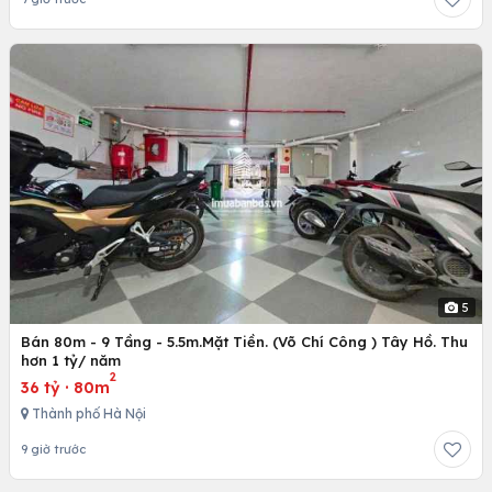
5
Bán 80m - 9 Tầng - 5.5m.Mặt Tiền. (Võ Chí Công ) Tây Hồ. Thu
hơn 1 tỷ/ năm
2
36 tỷ
·
80m
Thành phố Hà Nội
9 giờ trước