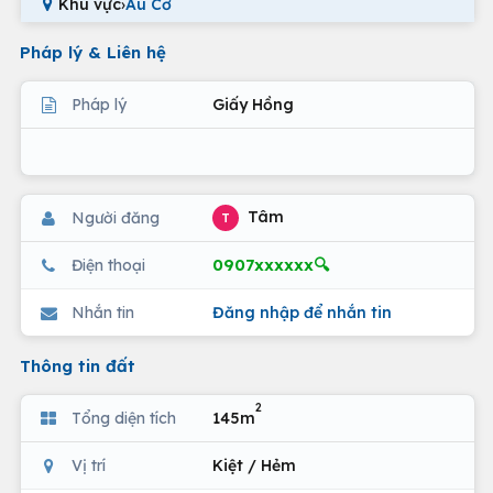
Khu vực
›
Âu Cơ
Pháp lý & Liên hệ
Pháp lý
Giấy Hồng
Tâm
Người đăng
T
0907xxxxxx🔍
Điện thoại
Nhắn tin
Đăng nhập để nhắn tin
Thông tin đất
2
Tổng diện tích
145m
Vị trí
Kiệt / Hẻm