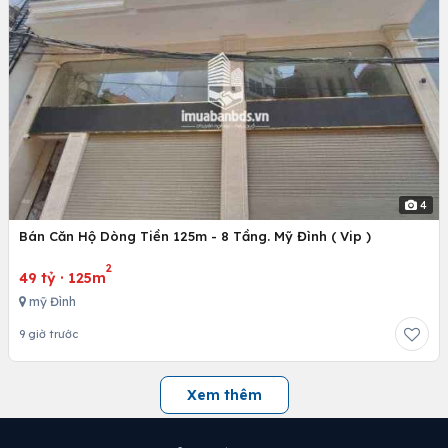
4
Bán Căn Hộ Dòng Tiền 125m - 8 Tầng. Mỹ Đình ( Vip )
2
49 tỷ
·
125m
mỹ Đình
9 giờ trước
Xem thêm