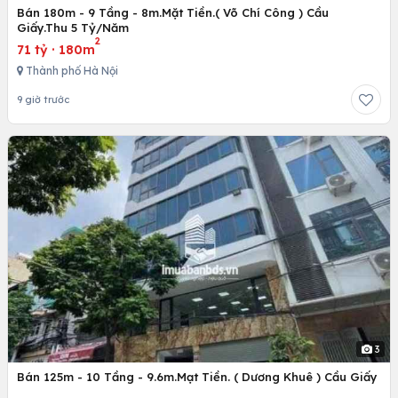
Bán 180m - 9 Tầng - 8m.Mặt Tiền.( Võ Chí Công ) Cầu
Giấy.Thu 5 Tỷ/Năm
2
71 tỷ
·
180m
Thành phố Hà Nội
9 giờ trước
3
Bán 125m - 10 Tầng - 9.6m.Mạt Tiền. ( Dương Khuê ) Cầu Giấy