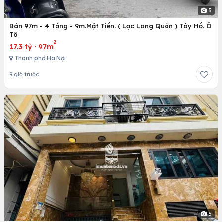
5
Bán 97m - 4 Tầng - 9m.Mặt Tiền. ( Lạc Long Quân ) Tây Hồ. Ô
Tô
2
17.3 tỷ
·
97m
Thành phố Hà Nội
9 giờ trước
5