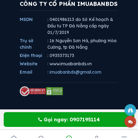
CÔNG TY CỔ PHẦN IMUABANBDS
MSDN
: 0401986213 do Sở Kế hoạch &
Đầu tư TP Đà Nẵng cấp ngày
01/7/2019
Trụ sở
: 16 Nguyễn Sơn Hà, phường Hòa
chính
Cường, tp Đà Nẵng
Điện thoại
: 0935373173
Website
: www.imuabanbds.vn
Email
:
imuabanbds@gmail.com
Gọi ngay: 0907195114