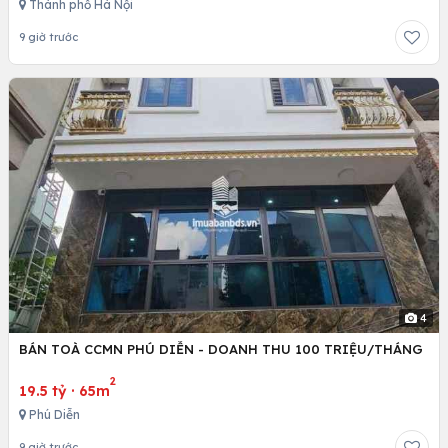
Thành phố Hà Nội
9 giờ trước
4
BÁN TOÀ CCMN PHÚ DIỄN - DOANH THU 100 TRIỆU/THÁNG
2
19.5 tỷ
·
65m
Phú Diễn
9 giờ trước