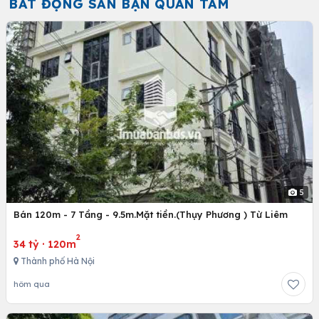
BẤT ĐỘNG SẢN BẠN QUAN TÂM
5
Bán 120m - 7 Tầng - 9.5m.Mặt tiền.(Thụy Phương ) Từ Liêm
2
34 tỷ
·
120m
Thành phố Hà Nội
hôm qua