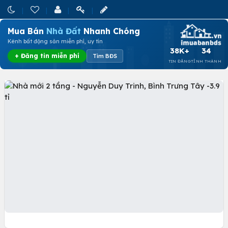
Mua Bán
Nhà Đất
Nhanh Chóng
Kênh bất động sản miễn phí, uy tín
38K+
34
+ Đăng tin miễn phí
Tìm BĐS
TIN ĐĂNG
TỈNH THÀNH