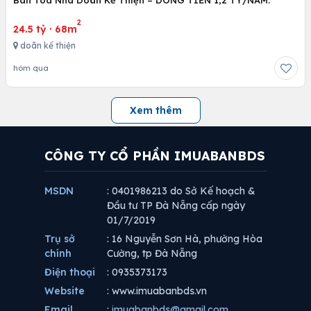
2
24.5 tỷ
·
68m
doãn kế thiện
hôm qua
Xem thêm
CÔNG TY CỔ PHẦN IMUABANBDS
MSDN
: 0401986213 do Sở Kế hoạch &
Đầu tư TP Đà Nẵng cấp ngày
01/7/2019
Trụ sở
: 16 Nguyễn Sơn Hà, phường Hòa
chính
Cường, tp Đà Nẵng
Điện thoại
: 0935373173
Website
: www.imuabanbds.vn
Email
:
imuabanbds@gmail.com