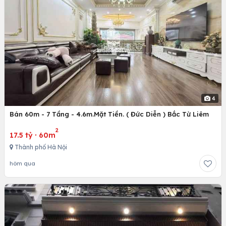
4
Bán 60m - 7 Tầng - 4.6m.Mặt Tiền. ( Đức Diễn ) Bắc Từ Liêm
2
17.5 tỷ
·
60m
Thành phố Hà Nội
hôm qua