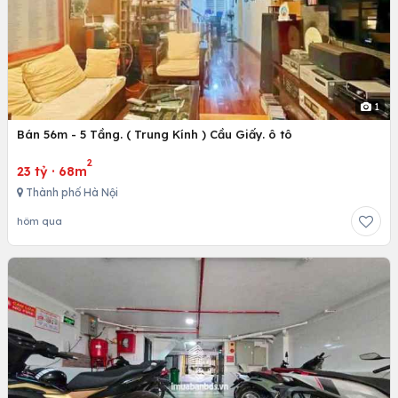
1
Bán 56m - 5 Tầng. ( Trung Kính ) Cầu Giấy. ô tô
2
23 tỷ
·
68m
Thành phố Hà Nội
hôm qua