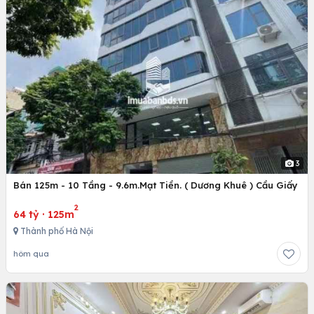
3
Bán 125m - 10 Tầng - 9.6m.Mạt Tiền. ( Dương Khuê ) Cầu Giấy
2
64 tỷ
·
125m
Thành phố Hà Nội
hôm qua