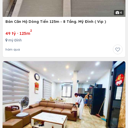
4
Bán Căn Hộ Dòng Tiền 125m - 8 Tầng. Mỹ Đình ( Vip )
2
49 tỷ
·
125m
mỹ Đình
hôm qua