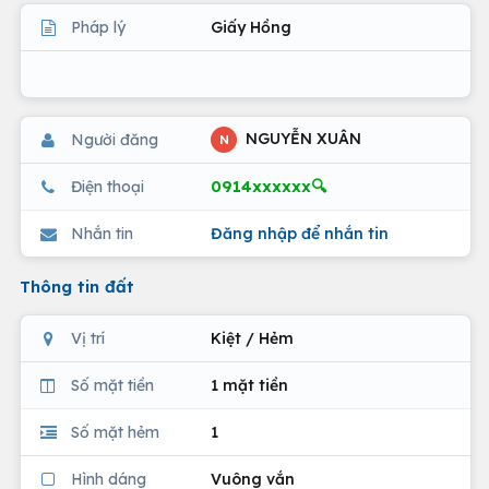
Pháp lý
Giấy Hồng
NGUYỄN XUÂN
Người đăng
N
0914xxxxxx🔍
Điện thoại
Nhắn tin
Đăng nhập để nhắn tin
Thông tin đất
Vị trí
Kiệt / Hẻm
Số mặt tiền
1 mặt tiền
Số mặt hẻm
1
Hình dáng
Vuông vắn