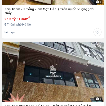
5
Bán 106m - 5 Tầng - 6m.Mặt Tiền. ( Trần Quốc Vượng )Cầu
Giấy
2
28.5 tỷ
·
106m
Thành phố Hà Nội
hôm qua
5
Bán Tòa Nhà Doãn Kế Thiện – DÒNG TIỀN 1,2 TỶ/NĂM.