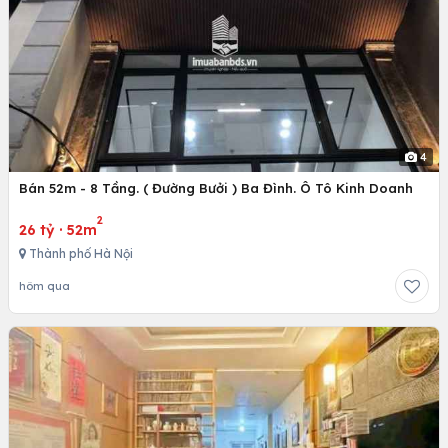
4
Bán 52m - 8 Tầng. ( Đường Bưởi ) Ba Đình. Ô Tô Kinh Doanh
2
26 tỷ
·
52m
Thành phố Hà Nội
hôm qua