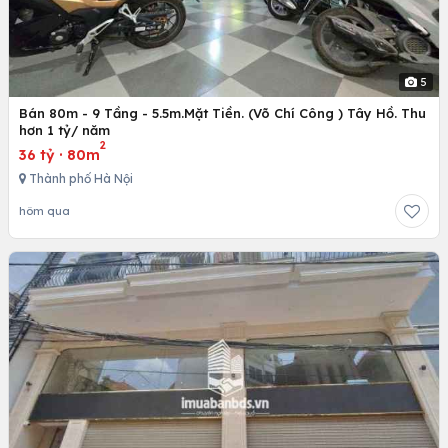
5
Bán 80m - 9 Tầng - 5.5m.Mặt Tiền. (Võ Chí Công ) Tây Hồ. Thu
hơn 1 tỷ/ năm
2
36 tỷ
·
80m
Thành phố Hà Nội
hôm qua