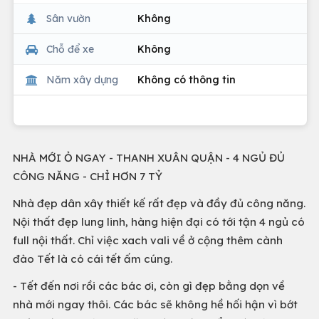
Sân vườn
Không
Chỗ để xe
Không
Năm xây dựng
Không có thông tin
NHÀ MỚI Ỏ NGAY - THANH XUÂN QUẬN - 4 NGỦ ĐỦ
CÔNG NĂNG - CHỈ HƠN 7 TỶ
Nhà đẹp dân xây thiết kế rất đẹp và đầy đủ công năng.
Nội thất đẹp lung linh, hàng hiện đại có tới tận 4 ngủ có
full nội thất. Chỉ việc xach vali về ở cộng thêm cành
đào Tết là có cái tết ấm cúng.
- Tết đến nơi rồi các bác ơi, còn gì đẹp bằng dọn về
nhà mới ngay thôi. Các bác sẽ không hề hối hận vì bớt