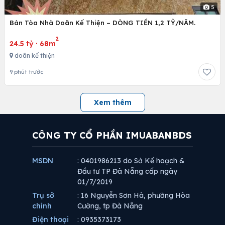
5
Bán Tòa Nhà Doãn Kế Thiện – DÒNG TIỀN 1,2 TỶ/NĂM.
2
24.5 tỷ
·
68m
doãn kế thiện
9 phút trước
Xem thêm
CÔNG TY CỔ PHẦN IMUABANBDS
MSDN
: 0401986213 do Sở Kế hoạch &
Đầu tư TP Đà Nẵng cấp ngày
01/7/2019
Trụ sở
: 16 Nguyễn Sơn Hà, phường Hòa
chính
Cường, tp Đà Nẵng
Điện thoại
: 0935373173