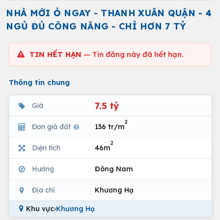
NHÀ MỚI Ỏ NGAY - THANH XUÂN QUẬN - 4
NGỦ ĐỦ CÔNG NĂNG - CHỈ HƠN 7 TỶ
TIN HẾT HẠN
— Tin đăng này đã hết hạn.
Thông tin chung
7.5 tỷ
Giá
2
Đơn giá đất
136 tr/m
2
Diện tích
46m
Hướng
Đông Nam
Địa chỉ
Khương Hạ
Khu vực
›
Khương Hạ