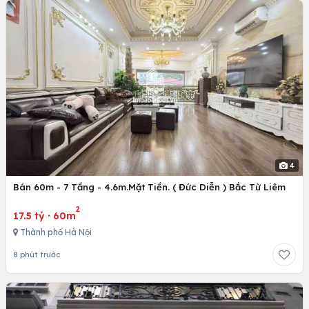
4
Bán 60m - 7 Tầng - 4.6m.Mặt Tiền. ( Đức Diễn ) Bắc Từ Liêm
2
17.5 tỷ
·
60m
Thành phố Hà Nội
8 phút trước