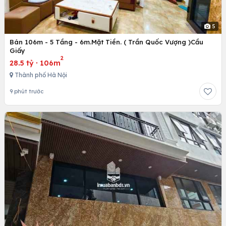
5
Bán 106m - 5 Tầng - 6m.Mặt Tiền. ( Trần Quốc Vượng )Cầu
Giấy
2
28.5 tỷ
·
106m
Thành phố Hà Nội
9 phút trước