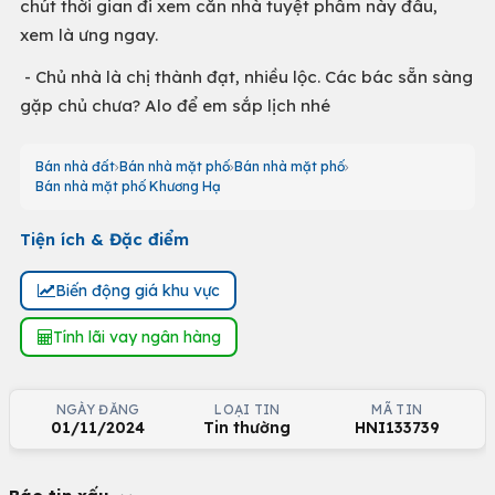
chút thời gian đi xem căn nhà tuyệt phẩm này đâu,
xem là ưng ngay.
- Chủ nhà là chị thành đạt, nhiều lộc. Các bác sẵn sàng
gặp chủ chưa? Alo để em sắp lịch nhé
Bán nhà đất
Bán nhà mặt phố
Bán nhà mặt phố
Bán nhà mặt phố Khương Hạ
Tiện ích & Đặc điểm
Biến động giá khu vực
Tính lãi vay ngân hàng
NGÀY ĐĂNG
LOẠI TIN
MÃ TIN
01/11/2024
Tin thường
HNI133739