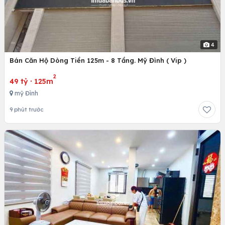
4
Bán Căn Hộ Dòng Tiền 125m - 8 Tầng. Mỹ Đình ( Vip )
2
49 tỷ
·
125m
mỹ Đình
9 phút trước