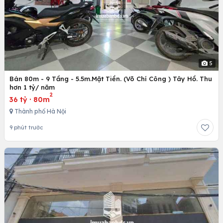
5
Bán 80m - 9 Tầng - 5.5m.Mặt Tiền. (Võ Chí Công ) Tây Hồ. Thu
hơn 1 tỷ/ năm
2
36 tỷ
·
80m
Thành phố Hà Nội
9 phút trước