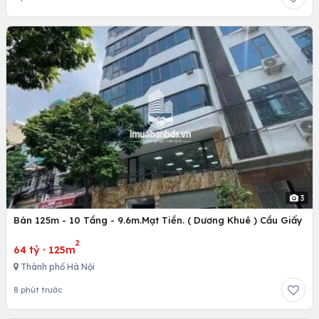
3
Bán 125m - 10 Tầng - 9.6m.Mạt Tiền. ( Dương Khuê ) Cầu Giấy
2
64 tỷ
·
125m
Thành phố Hà Nội
8 phút trước