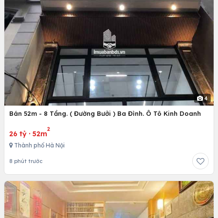
4
Bán 52m - 8 Tầng. ( Đường Bưởi ) Ba Đình. Ô Tô Kinh Doanh
2
26 tỷ
·
52m
Thành phố Hà Nội
8 phút trước