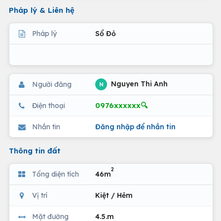
Pháp lý & Liên hệ
Pháp lý
Sổ Đỏ
Nguyen Thi Anh
Người đăng
N
0976xxxxxx🔍
Điện thoại
Nhắn tin
Đăng nhập để nhắn tin
Thông tin đất
2
Tổng diện tích
46m
Vị trí
Kiệt / Hẻm
Mặt đường
4.5.m