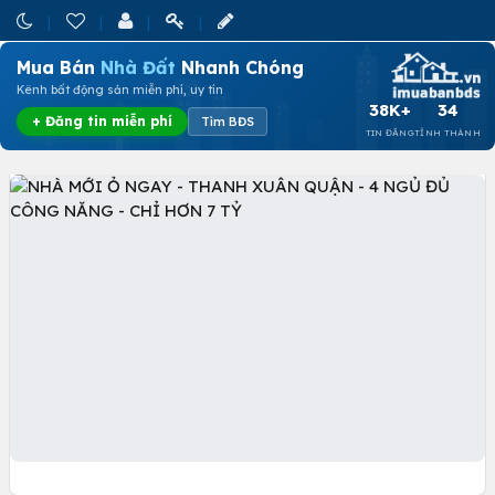
Mua Bán
Nhà Đất
Nhanh Chóng
Kênh bất động sản miễn phí, uy tín
38K+
34
+ Đăng tin miễn phí
Tìm BĐS
TIN ĐĂNG
TỈNH THÀNH