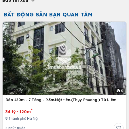
Báo tin xấu
BẤT ĐỘNG SẢN BẠN QUAN TÂM
5
Bán 120m - 7 Tầng - 9.5m.Mặt tiền.(Thụy Phương ) Từ Liêm
2
34 tỷ
·
120m
Thành phố Hà Nội
8 phút trước