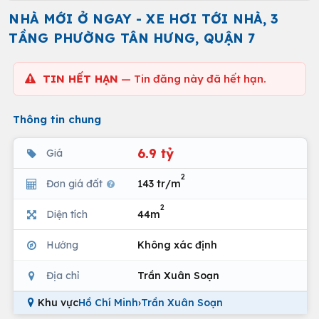
NHÀ MỚI Ở NGAY - XE HƠI TỚI NHÀ, 3
TẦNG PHƯỜNG TÂN HƯNG, QUẬN 7
TIN HẾT HẠN
— Tin đăng này đã hết hạn.
Thông tin chung
6.9 tỷ
Giá
2
Đơn giá đất
143 tr/m
2
Diện tích
44m
Hướng
Không xác định
Địa chỉ
Trần Xuân Soạn
Khu vực
Hồ Chí Minh
›
Trần Xuân Soạn