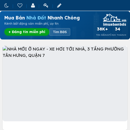
Mua Bán
Nhà Đất
Nhanh Chóng
Kênh bất động sản miễn phí, uy tín
38K+
34
+ Đăng tin miễn phí
Tìm BĐS
TIN ĐĂNG
TỈNH THÀNH