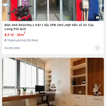
6
Bán nhà 3m2x9m,1 trệt 1 lầu 2PN 1WC,mặt tiền số 22 Cửu
Long P15 Q10
2
8.5 tỷ
·
23m
Thành phố Hồ Chí Minh
04/08/2026