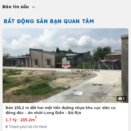
Báo tin xấu
BẤT ĐỘNG SẢN BẠN QUAN TÂM
5
Bán 235,2 m đất hai mặt tiền đường nhựa khu vực dân cư
đông đúc - An nhứt-Long Điền - Bà Rịa
2
1.7 tỷ
·
235.2m
Thành phố Hồ Chí Minh