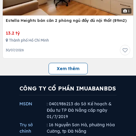
1
Estella Heights bán căn 2 phòng ngủ đầy đủ nội thất (89m2)
13.2 tỷ
Thành phố Hồ Chí Minh
30/07/2026
Xem thêm
CÔNG TY CỔ PHẦN IMUABANBDS
MSDN
: 0401986213 do Sở Kế hoạch &
Đầu tư TP Đà Nẵng cấp ngày
01/7/2019
Trụ sở
: 16 Nguyễn Sơn Hà, phường Hòa
chính
Cường, tp Đà Nẵng