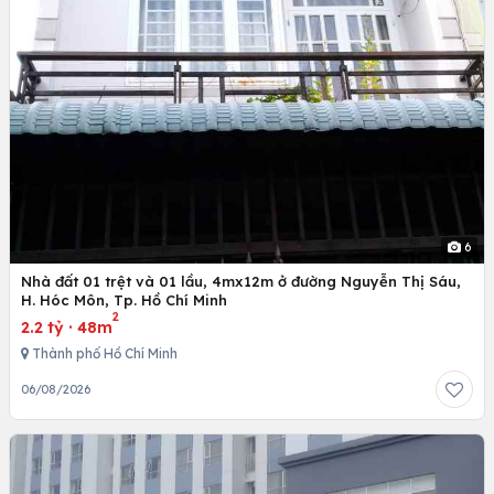
6
Nhà đất 01 trệt và 01 lầu, 4mx12m ở đường Nguyễn Thị Sáu,
H. Hóc Môn, Tp. Hồ Chí Minh
2
2.2 tỷ
·
48m
Thành phố Hồ Chí Minh
06/08/2026