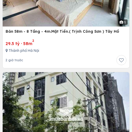
1
Bán 58m - 8 Tầng - 4m.Mặt Tiền.( Trịnh Công Sơn ) Tây Hồ
2
29.5 tỷ
·
58m
Thành phố Hà Nội
2 giờ trước