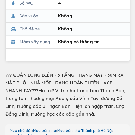
Số WC
4
Sân vườn
Không
Chỗ để xe
Không
Năm xây dựng
Không có thông tin
??? QUẬN LONG BIÊN - 6 TẦNG THANG MÁY - 50M RA
MẶT PHỐ - NHÀ MỚI - ĐANG HOÀN THIỆN - ACE
NHANH TAY???Mô tả:? Vị trí nhà trung tâm Thạch Bàn,
trung tâm thương mại Aeon, cầu Vĩnh Tuy, đường Cổ
Linh, trường cấp 3 Thạch Bàn. Tiện ích ngập tràn. Chợ
Đồng Dinh, trường học các cấp gần nhà.
Mua nhà đất
Mua bán nhà
Mua bán nhà Thành phố Hà Nội