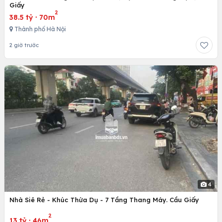
Giấy
2
38.5 tỷ
·
70m
Thành phố Hà Nội
2 giờ trước
4
Nhà Siê Rẻ - Khúc Thừa Dụ - 7 Tầng Thang Máy. Cầu Giấy
2
13 tỷ
·
46m