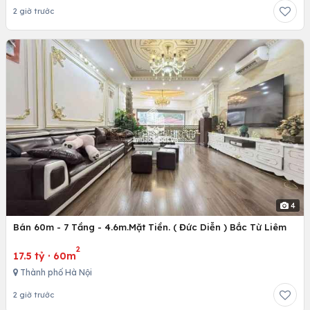
2 giờ trước
4
Bán 60m - 7 Tầng - 4.6m.Mặt Tiền. ( Đức Diễn ) Bắc Từ Liêm
2
17.5 tỷ
·
60m
Thành phố Hà Nội
2 giờ trước