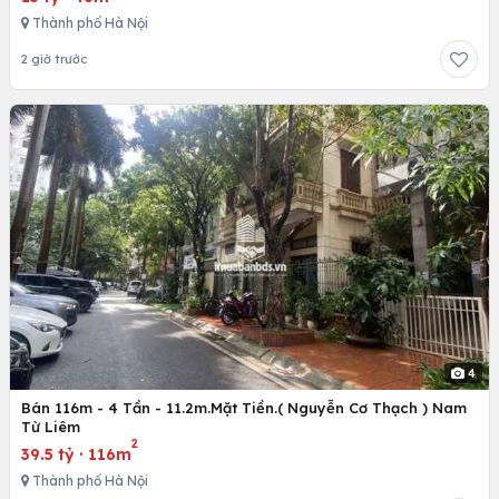
Thành phố Hà Nội
2 giờ trước
4
Bán 116m - 4 Tần - 11.2m.Mặt Tiền.( Nguyễn Cơ Thạch ) Nam
Từ Liêm
2
39.5 tỷ
·
116m
Thành phố Hà Nội