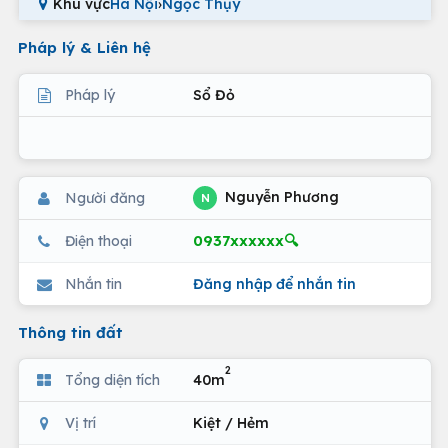
Khu vực
Hà Nội
›
Ngọc Thụy
Pháp lý & Liên hệ
Pháp lý
Sổ Đỏ
Nguyễn Phương
Người đăng
N
0937xxxxxx🔍
Điện thoại
Nhắn tin
Đăng nhập để nhắn tin
Thông tin đất
2
Tổng diện tích
40m
Vị trí
Kiệt / Hẻm