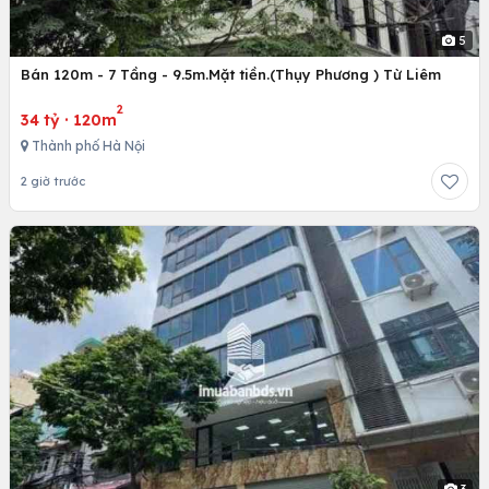
5
Bán 120m - 7 Tầng - 9.5m.Mặt tiền.(Thụy Phương ) Từ Liêm
2
34 tỷ
·
120m
Thành phố Hà Nội
2 giờ trước
3