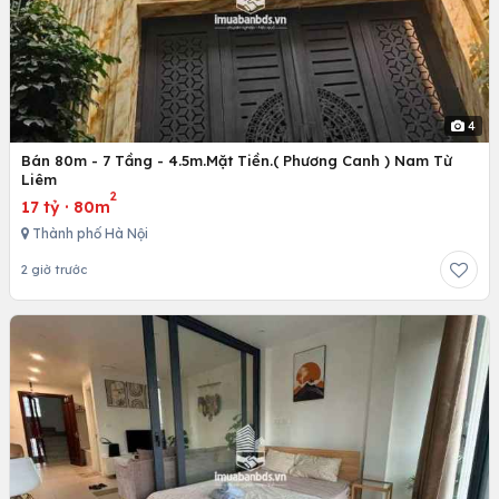
4
Bán 80m - 7 Tầng - 4.5m.Mặt Tiền.( Phương Canh ) Nam Từ
Liêm
2
17 tỷ
·
80m
Thành phố Hà Nội
2 giờ trước