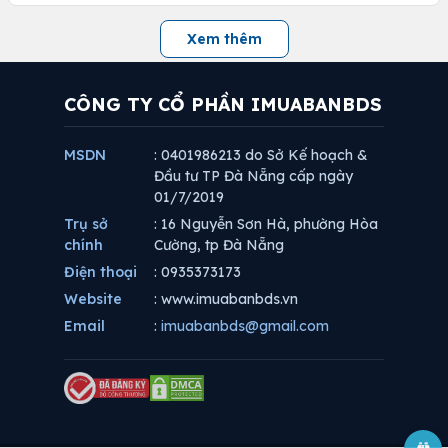
Xem thêm
CÔNG TY CỔ PHẦN IMUABANBDS
MSDN
: 0401986213 do Sở Kế hoạch &
Đầu tư TP Đà Nẵng cấp ngày
01/7/2019
Trụ sở
: 16 Nguyễn Sơn Hà, phường Hòa
chính
Cường, tp Đà Nẵng
Điện thoại
: 0935373173
Website
: www.imuabanbds.vn
Email
:
imuabanbds@gmail.com