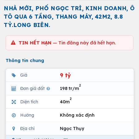
NHÀ MỚI, PHỐ NGỌC TRÌ, KINH DOANH, Ô
TÔ QUA 6 TẦNG, THANG MÁY, 42M2, 8.8
TỶ.LONG BIÊN.
TIN HẾT HẠN
— Tin đăng này đã hết hạn.
Thông tin chung
9 tỷ
Giá
2
Đơn giá đất
198 tr/m
2
Diện tích
40m
Hướng
Không xác định
Địa chỉ
Ngọc Thụy