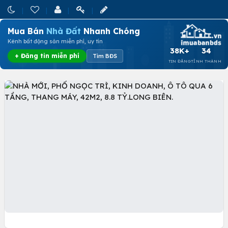
Mua Bán
Nhà Đất
Nhanh Chóng
Kênh bất động sản miễn phí, uy tín
38K+
34
+ Đăng tin miễn phí
Tìm BĐS
TIN ĐĂNG
TỈNH THÀNH