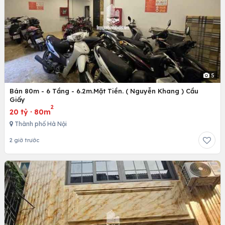
5
Bán 80m - 6 Tầng - 6.2m.Mặt Tiền. ( Nguyễn Khang ) Cầu
Giấy
2
20 tỷ
·
80m
Thành phố Hà Nội
2 giờ trước