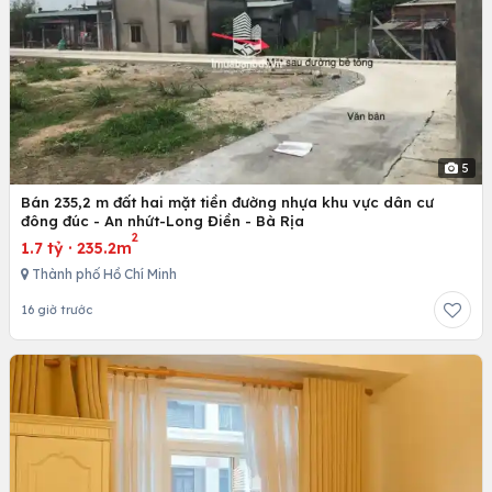
5
Bán 235,2 m đất hai mặt tiền đường nhựa khu vực dân cư
đông đúc - An nhứt-Long Điền - Bà Rịa
2
1.7 tỷ
·
235.2m
Thành phố Hồ Chí Minh
16 giờ trước