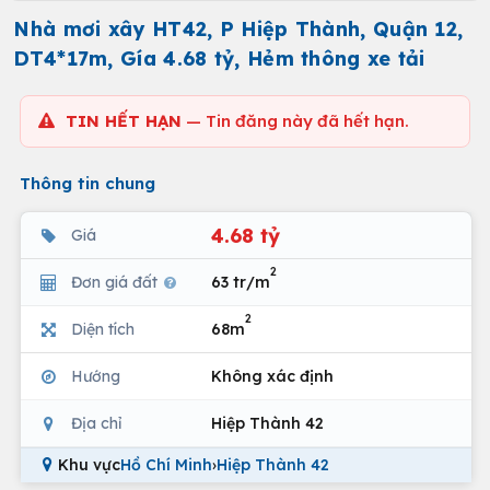
Nhà mơi xây HT42, P Hiệp Thành, Quận 12,
DT4*17m, Gía 4.68 tỷ, Hẻm thông xe tải
TIN HẾT HẠN
— Tin đăng này đã hết hạn.
Thông tin chung
4.68 tỷ
Giá
2
Đơn giá đất
63 tr/m
2
Diện tích
68m
Hướng
Không xác định
Địa chỉ
Hiệp Thành 42
Khu vực
Hồ Chí Minh
›
Hiệp Thành 42