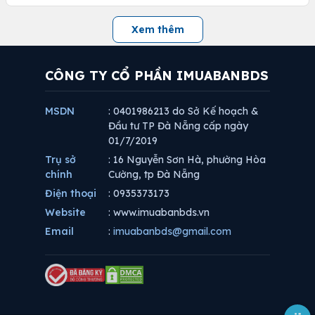
Xem thêm
CÔNG TY CỔ PHẦN IMUABANBDS
MSDN
: 0401986213 do Sở Kế hoạch &
Đầu tư TP Đà Nẵng cấp ngày
01/7/2019
Trụ sở
: 16 Nguyễn Sơn Hà, phường Hòa
chính
Cường, tp Đà Nẵng
Điện thoại
: 0935373173
Website
: www.imuabanbds.vn
Email
:
imuabanbds@gmail.com