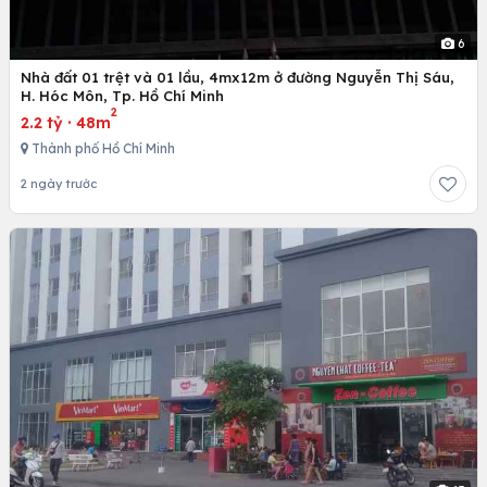
6
Nhà đất 01 trệt và 01 lầu, 4mx12m ở đường Nguyễn Thị Sáu,
H. Hóc Môn, Tp. Hồ Chí Minh
2
2.2 tỷ
·
48m
Thành phố Hồ Chí Minh
2 ngày trước