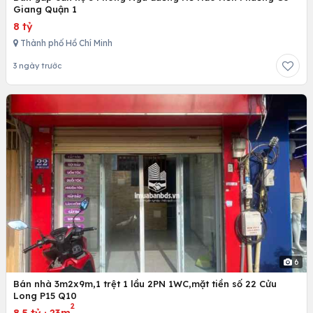
Giang Quận 1
8 tỷ
Thành phố Hồ Chí Minh
3 ngày trước
6
Bán nhà 3m2x9m,1 trệt 1 lầu 2PN 1WC,mặt tiền số 22 Cửu
Long P15 Q10
2