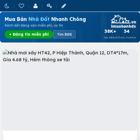
Mua Bán
Nhà Đất
Nhanh Chóng
Kênh bất động sản miễn phí, uy tín
38K+
34
+ Đăng tin miễn phí
Tìm BĐS
TIN ĐĂNG
TỈNH THÀNH