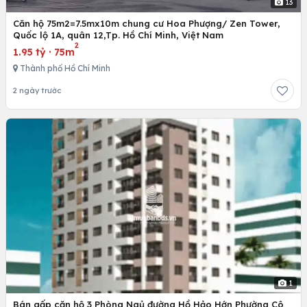
13
Căn hộ 75m2=7.5mx10m chung cư Hoa Phượng/ Zen Tower,
Quốc lộ 1A, quân 12,Tp. Hồ Chí Minh, Việt Nam
2
1.95 tỷ
·
75m
Thành phố Hồ Chí Minh
2 ngày trước
1
Bán gấp căn hộ 3 Phòng Ngủ đường Hồ Hảo Hớn Phường Cô