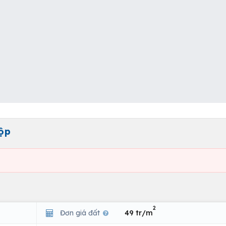
gộp
2
Đơn giá đất
49 tr/m