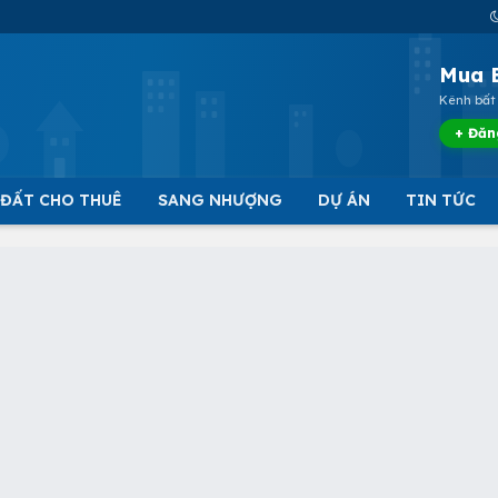
Mua 
Kênh bất 
+ Đăn
 ĐẤT CHO THUÊ
SANG NHƯỢNG
DỰ ÁN
TIN TỨC