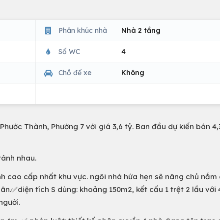
Phân khúc nhà
Nhà 2 tầng
Số WC
4
Chỗ để xe
Không
hước Thành, Phường 7 với giá 3,6 tỷ. Ban đầu dự kiến bán 4,3
ránh nhau.
h cao cấp nhất khu vực. ngôi nhà hứa hẹn sẽ nâng chủ nắm 
n.✅diện tích S dùng: khoảng 150m2, kết cấu 1 trệt 2 lầu với
người.