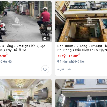
5
 4 Tầng - 9m.Mặt Tiền. ( Lạc
Bán 180m - 9 Tầng - 8m.Mặt Tiề
n ) Tây Hồ. Ô Tô
Chí Công ) Cầu Giấy.Thu 5 Tỷ/
2
2
97m
71 tỷ
·
180m
ố Hà Nội
Thành phố Hà Nội
6 giờ trước