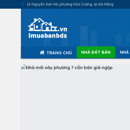
16 Nguyễn Sơn Hà, phường Hòa Cường, tp Đà Nẵng
NHÀ ĐẤT BÁN
NHÀ
TRANG CHỦ