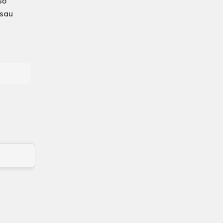
sổ
 sau