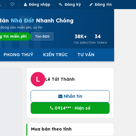
Đăng nhập
Đăng ký
Đăng tin
Bán
Nhà Đất
Nhanh Chóng
động sản miễn phí, uy tín
38K+
34
g tin miễn phí
Tìm BĐS
TIN ĐĂNG
TỈNH THÀNH
PHONG THUỶ
KIẾN TRÚC
TƯ VẤN
L
Lê Tất Thành
Nhắn tin
0914*** · Hiện số
Mua bán theo tỉnh