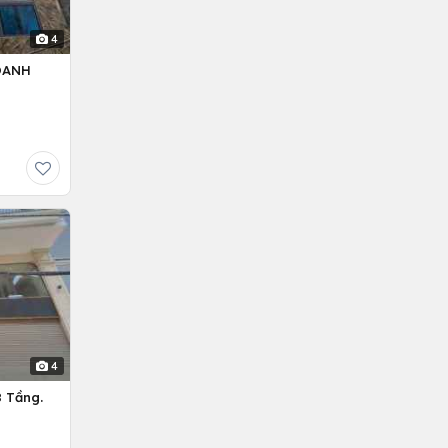
4
OANH
4
 Tầng.