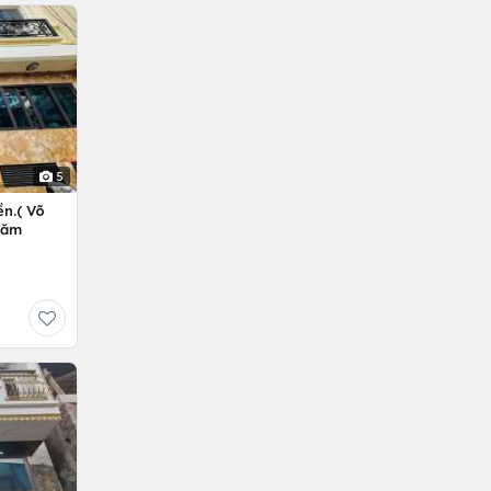
5
n.( Võ
Năm