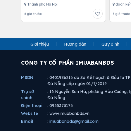
Thành phố Hà Nội
doãn kế 
6 giờ trước
6 giờ trước
Giới thiệu
Hướng dẫn
Quy định
CÔNG TY CỔ PHẦN IMUABANBDS
MSDN
: 0401986213 do Sở Kế hoạch & Đầu tư TP
Đà Nẵng cấp ngày 01/7/2019
Trụ sở
: 16 Nguyễn Sơn Hà, phường Hòa Cường, t
chính
Đà Nẵng
Điện thoại
: 0935373173
Website
: www.imuabanbds.vn
Email
:
imuabanbds@gmail.com