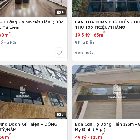
4
 7 Tầng - 4.6m.Mặt Tiền. ( Đức
BÁN TOÀ CCMN PHÚ DIỄN - D
c Từ Liêm
THU 100 TRIỆU/THÁNG
2
2
60m
19.5 tỷ
·
65m
ố Hà Nội
Phú Diễn
6 giờ trước
5
Nhà Doãn Kế Thiện – DÒNG
Bán Căn Hộ Dòng Tiền 125m - 8
 TỶ/NĂM.
Mỹ Đình ( Vip )
2
2
68m
49 tỷ
·
125m