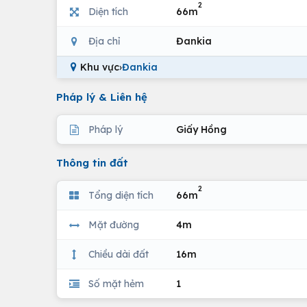
2
Diện tích
66m
Địa chỉ
Đankia
Khu vực
›
Đankia
Pháp lý & Liên hệ
Pháp lý
Giấy Hồng
Thông tin đất
2
Tổng diện tích
66m
Mặt đường
4m
Chiều dài đất
16m
Số mặt hẻm
1