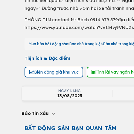
tin tức liên quan✅ diện tích S đất 66,2 m2 -- Nga
ngay.✅ Đường trước nhà > 5m hai xe tải tranh nh
THÔNG TIN contact Mr Bách 0914 679 379địa điể
https://www.youtube.com/watch?v=t54vj9VNUZ
Mua bán bất động sản
Bán nhà trong kiệt
Bán nhà trong kiệ
Tiện ích & Đặc điểm
Biến động giá khu vực
Tính lãi vay ngân 
NGÀY ĐĂNG
13/08/2023
Báo tin xấu
BẤT ĐỘNG SẢN BẠN QUAN TÂM