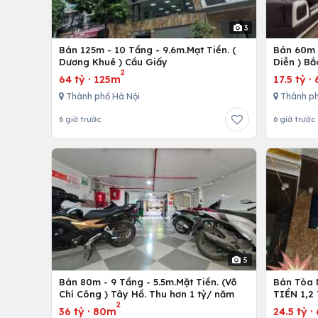
3
Bán 125m - 10 Tầng - 9.6m.Mạt Tiền. (
Bán 60m -
Dương Khuê ) Cầu Giấy
Diễn ) Bắ
2
64 tỷ
·
125m
17.5 tỷ
·
Thành phố Hà Nội
Thành ph
6 giờ trước
6 giờ trước
5
Bán 80m - 9 Tầng - 5.5m.Mặt Tiền. (Võ
Bán Tòa 
Chí Công ) Tây Hồ. Thu hơn 1 tỷ/ năm
TIỀN 1,2
2
36 tỷ
·
80m
24.5 tỷ
·