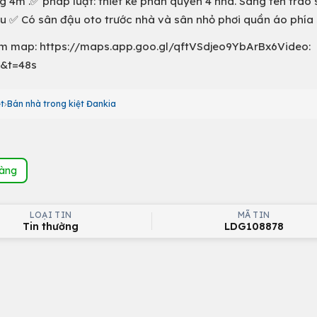
ng 4m .✅ pháp luật: thiết kế phân quyền 4 nhà. Sang tên trao 
au ✅ Có sân đậu oto trước nhà và sân nhỏ phơi quần áo phía
m map: https://maps.app.goo.gl/qftVSdjeo9YbArBx6Video:
s&t=48s
t
Bán nhà trong kiệt Đankia
hàng
LOẠI TIN
MÃ TIN
Tin thường
LDG108878