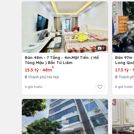
5
Bán 48m - 7 Tầng - 4m.Mặt Tiền. ( Hồ
Bán 97m -
Tùng Mậu ) Bắc Từ Liêm
Long Quâ
2
15.5 tỷ
·
48m
17.3 tỷ
·
Thành phố Hà Nội
Thành ph
6 giờ trước
6 giờ trước