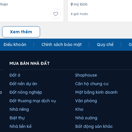
thiện
mỹ Đình
6 giờ trước
Xem thêm
Điều khoản
Chính sách bảo mật
Quy chế
G
MUA BÁN NHÀ ĐẤT
Đất ở
Shophouse
Đất nền dự án
Căn hộ chung cư
p
Đất nông nghiệp
Mặt bằng kinh doanh
Đất thương mại dịch vụ
Văn phòng
Nhà riêng
Kho
Biệt thự
Nhà xưởng
Nhà liền kề
Bất động sản khác