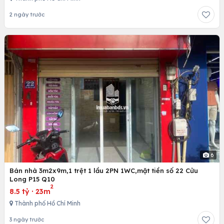
2 ngày trước
6
Bán nhà 3m2x9m,1 trệt 1 lầu 2PN 1WC,mặt tiền số 22 Cửu
Long P15 Q10
2
8.5 tỷ
·
23m
Thành phố Hồ Chí Minh
3 ngày trước