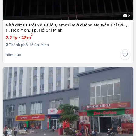
6
Nhà đất 01 trệt và 01 lầu, 4mx12m ở đường Nguyễn Thị Sáu,
H. Hóc Môn, Tp. Hồ Chí Minh
2
2.2 tỷ
·
48m
Thành phố Hồ Chí Minh
hôm qua