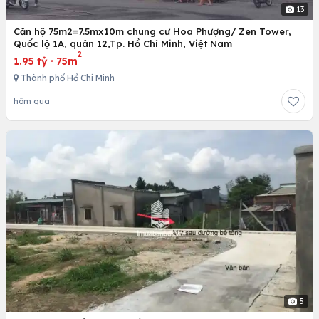
13
Căn hộ 75m2=7.5mx10m chung cư Hoa Phượng/ Zen Tower,
Quốc lộ 1A, quân 12,Tp. Hồ Chí Minh, Việt Nam
2
1.95 tỷ
·
75m
Thành phố Hồ Chí Minh
hôm qua
5