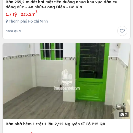
Bán 235,2 m đất hai mặt tiền đường nhựa khu vực dân cư
đông đúc - An nhứt-Long Điền - Bà Rịa
2
1.7 tỷ
·
235.2m
Thành phố Hồ Chí Minh
hôm qua
7
Bán nhà hẻm 1 trệt 1 lầu 2/12 Nguyễn Sĩ Cố P15 Q8