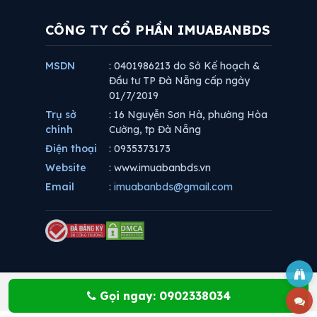
CÔNG TY CỔ PHẦN IMUABANBDS
MSDN
: 0401986213 do Sở Kế hoạch &
Đầu tư TP Đà Nẵng cấp ngày
01/7/2019
Trụ sở
: 16 Nguyễn Sơn Hà, phường Hòa
chính
Cường, tp Đà Nẵng
Điện thoại
: 0935373173
Website
: www.imuabanbds.vn
Email
:
imuabanbds@gmail.com
Gọi ngay: 0902338034