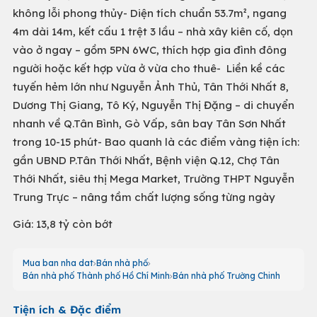
không lỗi phong thủy- Diện tích chuẩn 53.7m², ngang
4m dài 14m, kết cấu 1 trệt 3 lầu – nhà xây kiên cố, dọn
vào ở ngay – gồm 5PN 6WC, thích hợp gia đình đông
người hoặc kết hợp vừa ở vừa cho thuê- Liền kề các
tuyến hẻm lớn như Nguyễn Ảnh Thủ, Tân Thới Nhất 8,
Dương Thị Giang, Tô Ký, Nguyễn Thị Đặng – di chuyển
nhanh về Q.Tân Bình, Gò Vấp, sân bay Tân Sơn Nhất
trong 10-15 phút- Bao quanh là các điểm vàng tiện ích:
gần UBND P.Tân Thới Nhất, Bệnh viện Q.12, Chợ Tân
Thới Nhất, siêu thị Mega Market, Trường THPT Nguyễn
Trung Trực – nâng tầm chất lượng sống từng ngày
Giá: 13,8 tỷ còn bớt
Mua ban nha dat
Bán nhà phố
Bán nhà phố Thành phố Hồ Chí Minh
Bán nhà phố Trường Chinh
Tiện ích & Đặc điểm