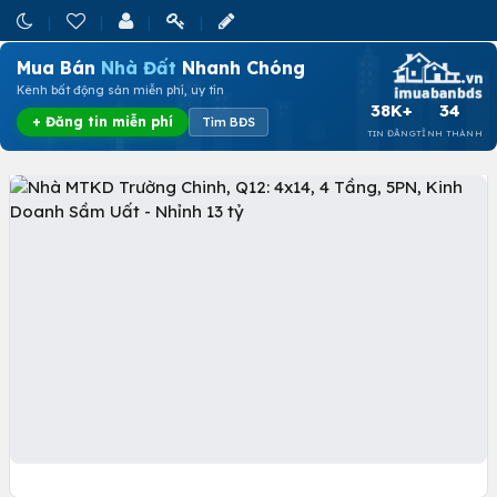
Mua Bán
Nhà Đất
Nhanh Chóng
Kênh bất động sản miễn phí, uy tín
38K+
34
+ Đăng tin miễn phí
Tìm BĐS
TIN ĐĂNG
TỈNH THÀNH