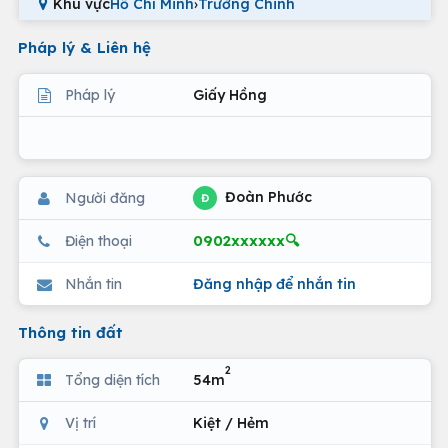
Khu vực
Hồ Chí Minh
›
Trường Chinh
Pháp lý & Liên hệ
Pháp lý
Giấy Hồng
Đoàn Phước
Người đăng
Đ
0902xxxxxx🔍
Điện thoại
Nhắn tin
Đăng nhập để nhắn tin
Thông tin đất
2
Tổng diện tích
54m
Vị trí
Kiệt / Hẻm