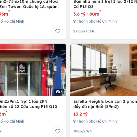
5m2=7.5mx10m chung cư Hoa
Bán nhà hẻm 1 trệt 1 lầu 2/12 
Zen Tower, Quốc lộ 1A, quân
Cố P15 Q8
2
2
 Chí Minh, Việt Nam
75m
3.6 tỷ
·
80m
ố Hồ Chí Minh
Thành phố Hồ Chí Minh
2 ngày trước
6
3m2x9m,1 trệt 1 lầu 2PN
Estella Heights bán căn 2 phò
tiền số 22 Cửu Long P15 Q10
đầy đủ nội thất (89m2)
2
3m
13.2 tỷ
ố Hồ Chí Minh
Thành phố Hồ Chí Minh
ớc
30/07/2026