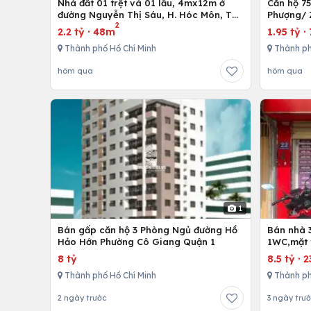
Nhà đất 01 trệt và 01 lầu, 4mx12m ở
Căn hộ 7
đường Nguyễn Thị Sáu, H. Hóc Môn, Tp.
Phượng/ 
2
Hồ Chí Minh
12,Tp. Hồ
2.2 tỷ
·
48m
1.95 tỷ
·
Thành phố Hồ Chí Minh
Thành ph
hôm qua
hôm qua
1
Bán gấp căn hộ 3 Phòng Ngủ đường Hồ
Bán nhà 
Hảo Hớn Phường Cô Giang Quận 1
1WC,mặt 
8 tỷ
8.5 tỷ
·
2
Thành phố Hồ Chí Minh
Thành ph
2 ngày trước
3 ngày trư