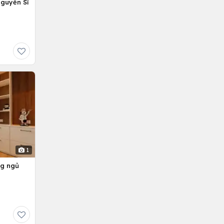
Nguyễn Sĩ
1
ng ngủ