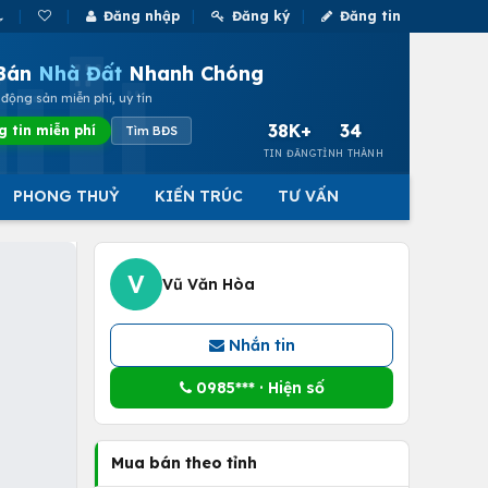
Đăng nhập
Đăng ký
Đăng tin
Bán
Nhà Đất
Nhanh Chóng
động sản miễn phí, uy tín
38K+
34
g tin miễn phí
Tìm BĐS
TIN ĐĂNG
TỈNH THÀNH
PHONG THUỶ
KIẾN TRÚC
TƯ VẤN
V
Vũ Văn Hòa
Nhắn tin
0985*** · Hiện số
Mua bán theo tỉnh