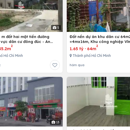
5
 m đất hai mặt tiền đường
Đất nền dự án khu dân cư 64m
 vực dân cư đông đúc - An
=4mx16m, Khu công nghiệp Vĩn
2
2
g Điền - Bà Rịa
Bình Chánh, Tp. Hồ Chí Minh
35.2m
1.65 tỷ
·
64m
ố Hồ Chí Minh
Thành phố Hồ Chí Minh
c
hôm qua
13