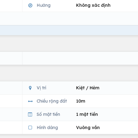
Hướng
Không xác định
Vị trí
Kiệt / Hẻm
Chiều rộng đất
10m
Số mặt tiền
1 mặt tiền
Hình dáng
Vuông vắn