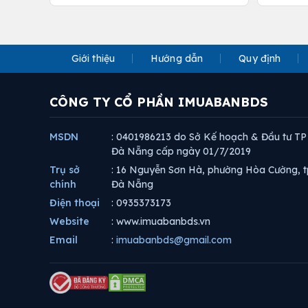
Giới thiệu
Hướng dẫn
Quy định
CÔNG TY CỔ PHẦN IMUABANBDS
MSDN
: 0401986213 do Sở Kế hoạch & Đầu tư TP
Đà Nẵng cấp ngày 01/7/2019
Trụ sở
: 16 Nguyễn Sơn Hà, phường Hòa Cường, t
chính
Đà Nẵng
Điện thoại
: 0935373173
Website
: www.imuabanbds.vn
Email
:
imuabanbds@gmail.com