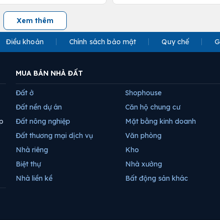
Xem thêm
Điều khoản
Chính sách bảo mật
Quy chế
G
MUA BÁN NHÀ ĐẤT
Đất ở
Shophouse
Đất nền dự án
Căn hộ chung cư
p
Đất nông nghiệp
Mặt bằng kinh doanh
Đất thương mại dịch vụ
Văn phòng
Nhà riêng
Kho
Biệt thự
Nhà xưởng
Nhà liền kề
Bất động sản khác