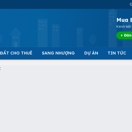
Mua 
Kênh bất 
+ Đăn
 ĐẤT CHO THUÊ
SANG NHƯỢNG
DỰ ÁN
TIN TỨC