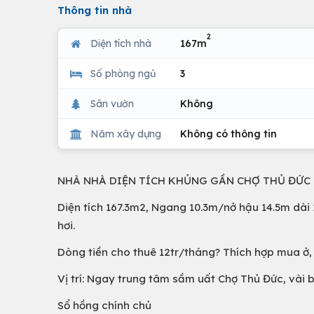
Thông tin nhà
2
Diện tích nhà
167m
Số phòng ngủ
3
Sân vườn
Không
Năm xây dựng
Không có thông tin
NHÀ NHÀ DIỆN TÍCH KHỦNG GẦN CHỢ THỦ ĐỨC
Diện tích 167.3m2, Ngang 10.3m/nở hậu 14.5m dà
hơi.
Dòng tiền cho thuê 12tr/tháng? Thích hợp mua ở, 
Vị trí: Ngay trung tâm sầm uất Chợ Thủ Đức, vài bư
Sổ hồng chính chủ