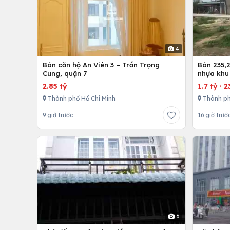
4
Bán căn hộ An Viên 3 – Trần Trọng
Bán 235,2
Cung, quận 7
nhựa khu
nhứt-Lon
2.85 tỷ
1.7 tỷ
·
2
Thành phố Hồ Chí Minh
Thành ph
9 giờ trước
16 giờ trướ
6