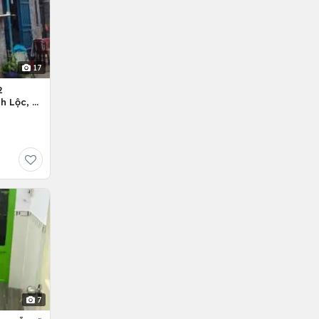
17
2
h Lộc, H.
7