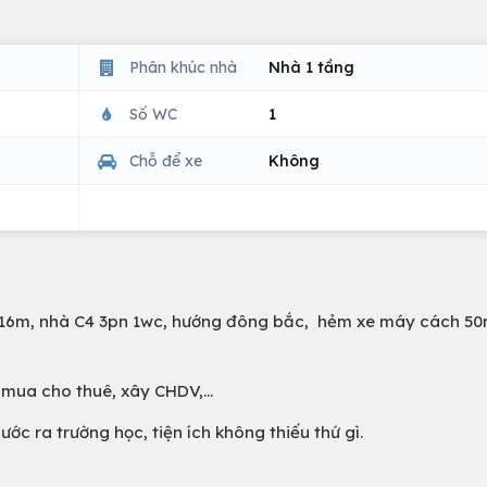
Phân khúc nhà
Nhà 1 tầng
Số WC
1
Chỗ để xe
Không
i 16m, nhà C4 3pn 1wc, hướng đông bắc, hẻm xe máy cách 50
mua cho thuê, xây CHDV,...
ớc ra trường học, tiện ích không thiếu thứ gì.