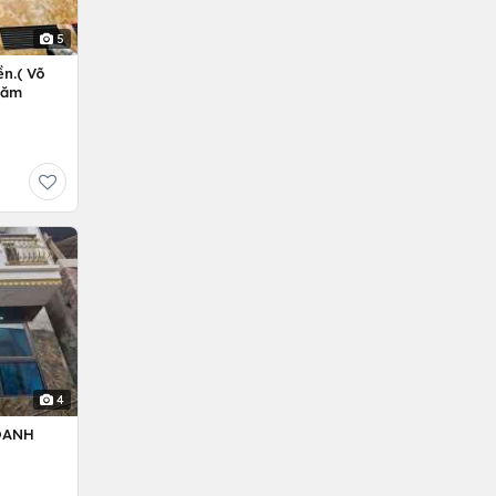
5
n.( Võ
Năm
4
OANH