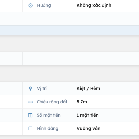
Hướng
Không xác định
Vị trí
Kiệt / Hẻm
Chiều rộng đất
5.7m
Số mặt tiền
1 mặt tiền
Hình dáng
Vuông vắn