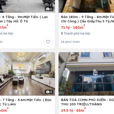
5
 4 Tầng - 9m.Mặt Tiền. ( Lạc
Bán 180m - 9 Tầng - 8m.Mặt Tiề
n ) Tây Hồ. Ô Tô
Chí Công ) Cầu Giấy.Thu 5 Tỷ/
2
2
97m
71 tỷ
·
180m
ố Hà Nội
Thành phố Hà Nội
ớc
24 phút trước
4
 7 Tầng - 4.6m.Mặt Tiền. ( Đức
BÁN TOÀ CCMN PHÚ DIỄN - D
c Từ Liêm
THU 100 TRIỆU/THÁNG
2
2
60m
19.5 tỷ
·
65m