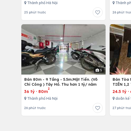
Thành phố Hà Nội
Thành ph
25 phút trước
26 phút trư
5
Bán 80m - 9 Tầng - 5.5m.Mặt Tiền. (Võ
Bán Tòa 
Chí Công ) Tây Hồ. Thu hơn 1 tỷ/ năm
TIỀN 1,2
2
36 tỷ
·
80m
24.5 tỷ
·
Thành phố Hà Nội
doãn kế 
26 phút trước
27 phút trư