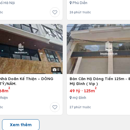
ố Hà Nội
Phú Diễn
ớc
26 phút trước
5
Nhà Doãn Kế Thiện – DÒNG
Bán Căn Hộ Dòng Tiền 125m - 8
 TỶ/NĂM.
Mỹ Đình ( Vip )
2
2
68m
49 tỷ
·
125m
thiện
mỹ Đình
ớc
27 phút trước
Xem thêm