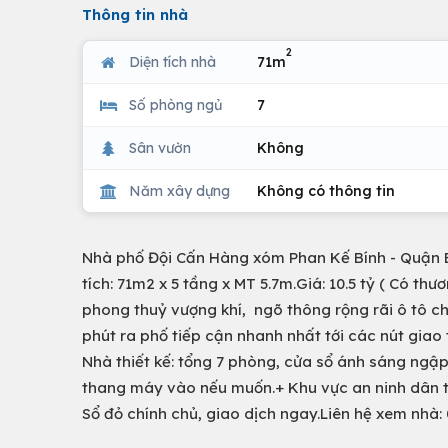
Thông tin nhà
2
Diện tích nhà
71m
Số phòng ngủ
7
Sân vườn
Không
Năm xây dựng
Không có thông tin
Nhà phố Đội Cấn Hàng xóm Phan Kế Bính - Quận B
tích: 71m2 x 5 tầng x MT 5.7m.Giá: 10.5 tỷ ( Có th
phong thuỷ vượng khí, ngõ thông rộng rãi ô tô c
phút ra phố tiếp cận nhanh nhất tới các nút gia
Nhà thiết kế: tổng 7 phòng, cửa sổ ánh sáng ngập
thang máy vào nếu muốn.+ Khu vực an ninh dân trí
Sổ đỏ chính chủ, giao dịch ngay.Liên hệ xem nhà