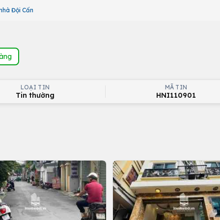
nhà Đội Cấn
hàng
LOẠI TIN
MÃ TIN
Tin thường
HNI110901