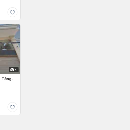
4
 Tầng.