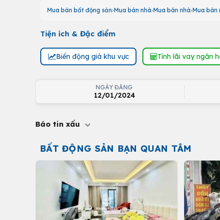
Mua bán bất động sản
Mua bán nhà
Mua bán nhà
Mua bán 
Tiện ích & Đặc điểm
Biến động giá khu vực
Tính lãi vay ngân 
NGÀY ĐĂNG
12/01/2024
Báo tin xấu
BẤT ĐỘNG SẢN BẠN QUAN TÂM