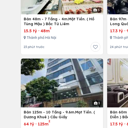
5
Bán 48m - 7 Tầng - 4m.Mặt Tiền. ( Hồ
Bán 97m -
Tùng Mậu ) Bắc Từ Liêm
Long Quâ
2
15.5 tỷ
·
48m
17.3 tỷ
·
Thành phố Hà Nội
Thành ph
23 phút trước
24 phút trư
3
Bán 125m - 10 Tầng - 9.6m.Mạt Tiền. (
Bán 60m -
Dương Khuê ) Cầu Giấy
Diễn ) Bắ
2
64 tỷ
·
125m
17.5 tỷ
·