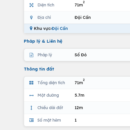
2
Diện tích
71m
Địa chỉ
Đội Cấn
Khu vực
›
Đội Cấn
Pháp lý & Liên hệ
Pháp lý
Sổ Đỏ
Thông tin đất
2
Tổng diện tích
71m
Mặt đường
5.7m
Chiều dài đất
12m
Số mặt hẻm
1