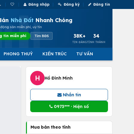
Đăng nhập
Đăng ký
Đăng tin
Bán
Nhà Đất
Nhanh Chóng
động sản miễn phí, uy tín
38K+
34
g tin miễn phí
Tìm BĐS
TIN ĐĂNG
TỈNH THÀNH
PHONG THUỶ
KIẾN TRÚC
TƯ VẤN
H
Hồ Đình Minh
Nhắn tin
0973*** · Hiện số
Mua bán theo tỉnh