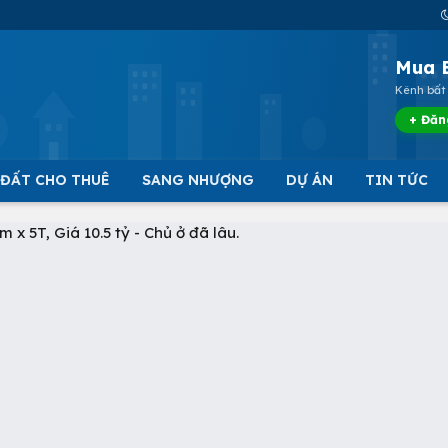
Mua 
Kênh bất 
+ Đăn
 ĐẤT CHO THUÊ
SANG NHƯỢNG
DỰ ÁN
TIN TỨC