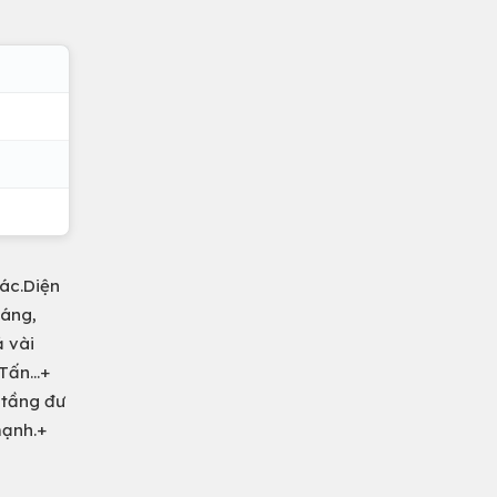
ác.Diện
oáng,
ả vài
ấn...+
 tầng đư
mạnh.+