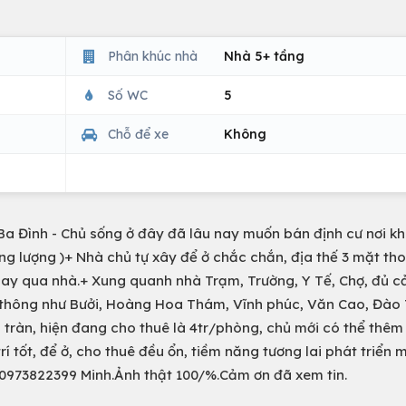
Phân khúc nhà
Nhà 5+ tầng
Số WC
5
Chỗ để xe
Không
a Đình - Chủ sống ở đây đã lâu nay muốn bán định cư nơi kh
ương lượng )+ Nhà chủ tự xây để ở chắc chắn, địa thế 3 mặt th
hay qua nhà.+ Xung quanh nhà Trạm, Trường, Y Tế, Chợ, đủ c
o thông như Bưởi, Hoàng Hoa Thám, Vĩnh phúc, Văn Cao, Đào T
 tràn, hiện đang cho thuê là 4tr/phòng, chủ mới có thể thêm
 tốt, để ở, cho thuê đều ổn, tiềm năng tương lai phát triển 
: 0973822399 Minh.Ảnh thật 100/%.Cảm ơn đã xem tin.