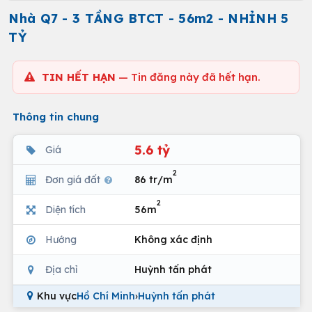
Nhà Q7 - 3 TẦNG BTCT - 56m2 - NHỈNH 5
TỶ
TIN HẾT HẠN
— Tin đăng này đã hết hạn.
Thông tin chung
5.6 tỷ
Giá
2
Đơn giá đất
86 tr/m
2
Diện tích
56m
Hướng
Không xác định
Địa chỉ
Huỳnh tấn phát
Khu vực
Hồ Chí Minh
›
Huỳnh tấn phát