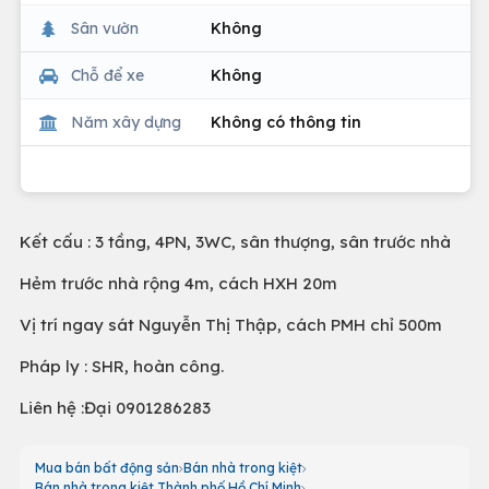
Sân vườn
Không
Chỗ để xe
Không
Năm xây dựng
Không có thông tin
Kết cấu : 3 tầng, 4PN, 3WC, sân thượng, sân trước nhà
Hẻm trước nhà rộng 4m, cách HXH 20m
Vị trí ngay sát Nguyễn Thị Thập, cách PMH chỉ 500m
Pháp ly : SHR, hoàn công.
Liên hệ :Đại 0901286283
Mua bán bất động sản
Bán nhà trong kiệt
Bán nhà trong kiệt Thành phố Hồ Chí Minh