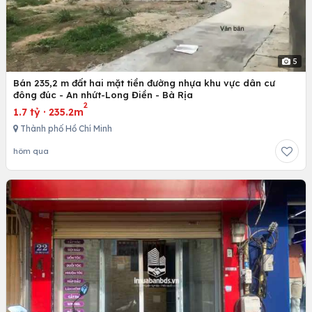
5
Bán 235,2 m đất hai mặt tiền đường nhựa khu vực dân cư
đông đúc - An nhứt-Long Điền - Bà Rịa
2
1.7 tỷ
·
235.2m
Thành phố Hồ Chí Minh
hôm qua