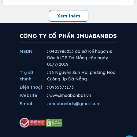
Xem thêm
CÔNG TY CỔ PHẦN IMUABANBDS
MSDN
: 0401986213 do Sở Kế hoạch &
Đầu tư TP Đà Nẵng cấp ngày
01/7/2019
Trụ sở
: 16 Nguyễn Sơn Hà, phường Hòa
chính
Cường, tp Đà Nẵng
Điện thoại
: 0935373173
Website
: www.imuabanbds.vn
Email
:
imuabanbds@gmail.com