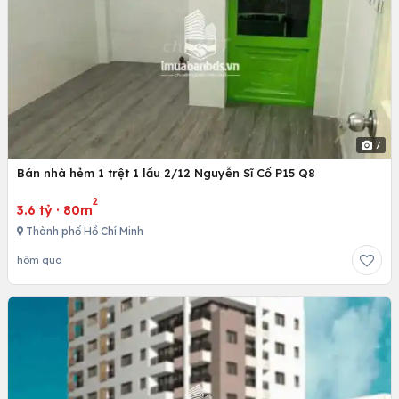
7
Bán nhà hẻm 1 trệt 1 lầu 2/12 Nguyễn Sĩ Cố P15 Q8
2
3.6 tỷ
·
80m
Thành phố Hồ Chí Minh
hôm qua