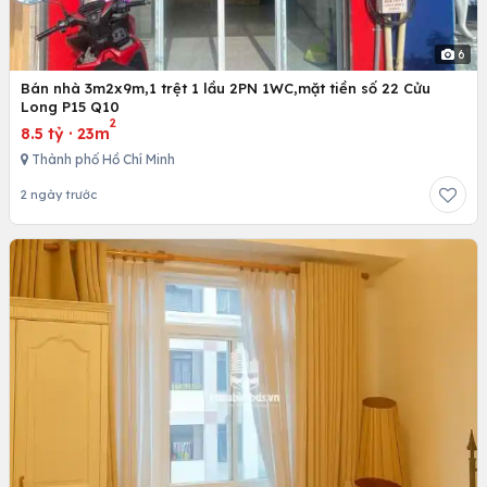
6
Bán nhà 3m2x9m,1 trệt 1 lầu 2PN 1WC,mặt tiền số 22 Cửu
Long P15 Q10
2
8.5 tỷ
·
23m
Thành phố Hồ Chí Minh
2 ngày trước