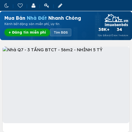
Mua Bán
Nhà Đất
Nhanh Chóng
Kênh bất động sản miễn phí, uy tín
38K+
34
+ Đăng tin miễn phí
Tìm BĐS
TIN ĐĂNG
TỈNH THÀNH