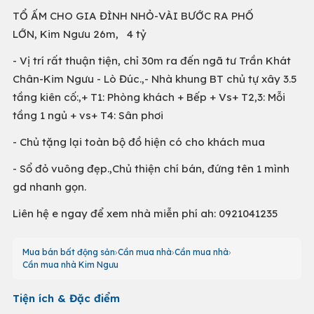
TỔ ẤM CHO GIA ĐÌNH NHỎ-VÀI BƯỚC RA PHỐ
LỚN, Kim Ngưu 26m, 4 tỷ
- Vị trí rất thuận tiện, chỉ 30m ra đến ngã tư Trần Khát
Chân-Kim Ngưu - Lò Đúc.,- Nhà khung BT chủ tự xây 3.5
tầng kiên cố:,+ T1: Phòng khách + Bếp + Vs+ T2,3: Mỗi
tầng 1 ngủ + vs+ T4: Sân phơi
- Chủ tặng lại toàn bộ đồ hiện có cho khách mua
- Sổ đỏ vuông đẹp.,Chủ thiện chí bán, đứng tên 1 mình
gd nhanh gọn.
Liên hệ e ngay để xem nhà miễn phí ah: 0921041235
Mua bán bất động sản
Cần mua nhà
Cần mua nhà
Cần mua nhà Kim Ngưu
Tiện ích & Đặc điểm