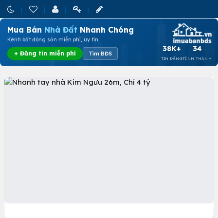
Mua Bán
Nhà Đất
Nhanh Chóng
Kênh bất động sản miễn phí, uy tín
38K+
34
+ Đăng tin miễn phí
Tìm BĐS
TIN ĐĂNG
TỈNH THÀNH