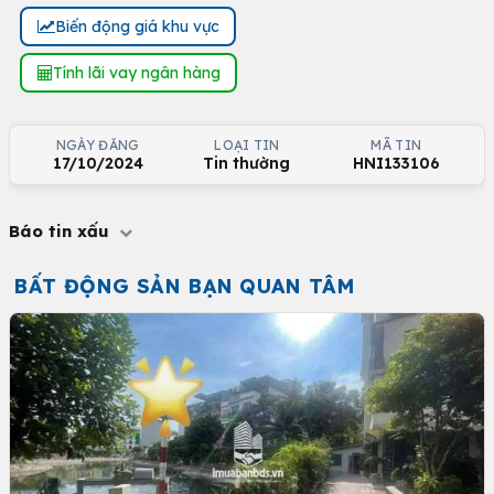
Biến động giá khu vực
Tính lãi vay ngân hàng
NGÀY ĐĂNG
LOẠI TIN
MÃ TIN
17/10/2024
Tin thường
HNI133106
Báo tin xấu
BẤT ĐỘNG SẢN BẠN QUAN TÂM