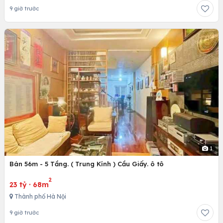
9 giờ trước
1
Bán 56m - 5 Tầng. ( Trung Kính ) Cầu Giấy. ô tô
2
23 tỷ
·
68m
Thành phố Hà Nội
9 giờ trước