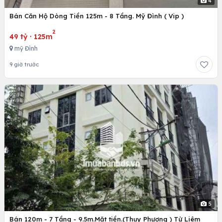
4
Bán Căn Hộ Dòng Tiền 125m - 8 Tầng. Mỹ Đình ( Vip )
2
49 tỷ
·
125m
mỹ Đình
9 giờ trước
5
Bán 120m - 7 Tầng - 9.5m.Mặt tiền.(Thụy Phương ) Từ Liêm