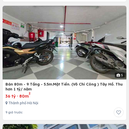
5
Bán 80m - 9 Tầng - 5.5m.Mặt Tiền. (Võ Chí Công ) Tây Hồ. Thu
hơn 1 tỷ/ năm
2
36 tỷ
·
80m
Thành phố Hà Nội
9 giờ trước