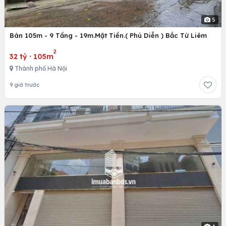
5
Bán 105m - 9 Tầng - 19m.Mặt Tiền.( Phú Diễn ) Bắc Từ Liêm
2
32 tỷ
·
105m
Thành phố Hà Nội
9 giờ trước