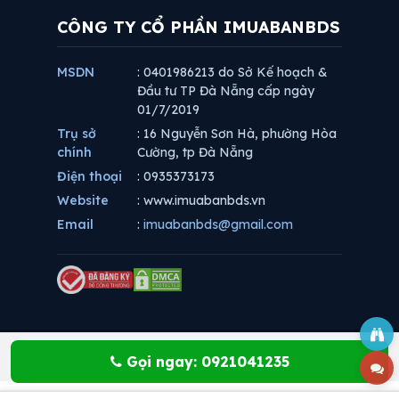
CÔNG TY CỔ PHẦN IMUABANBDS
MSDN
: 0401986213 do Sở Kế hoạch &
Đầu tư TP Đà Nẵng cấp ngày
01/7/2019
Trụ sở
: 16 Nguyễn Sơn Hà, phường Hòa
chính
Cường, tp Đà Nẵng
Điện thoại
: 0935373173
Website
: www.imuabanbds.vn
Email
:
imuabanbds@gmail.com
Gọi ngay: 0921041235