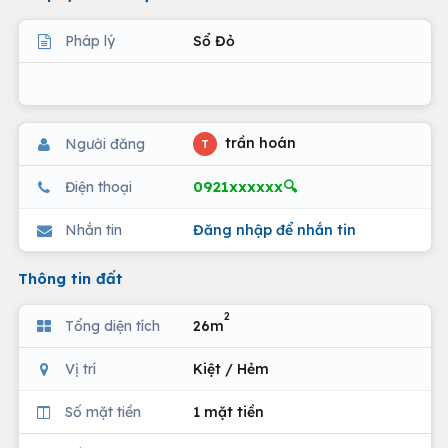
Pháp lý
Sổ Đỏ
trần hoán
Người đăng
T
0921xxxxxx🔍
Điện thoại
Nhắn tin
Đăng nhập để nhắn tin
Thông tin đất
2
Tổng diện tích
26m
Vị trí
Kiệt / Hẻm
Số mặt tiền
1 mặt tiền