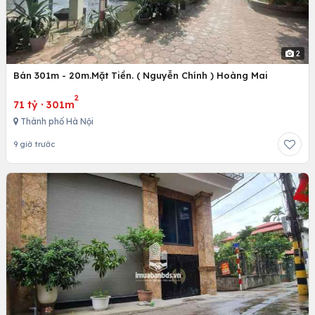
2
Bán 301m - 20m.Mặt Tiền. ( Nguyễn Chính ) Hoàng Mai
2
71 tỷ
·
301m
Thành phố Hà Nội
9 giờ trước