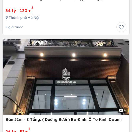
2
34 tỷ
·
120m
Thành phố Hà Nội
9 giờ trước
4
Bán 52m - 8 Tầng. ( Đường Bưởi ) Ba Đình. Ô Tô Kinh Doanh
2
26 tỷ
·
52m