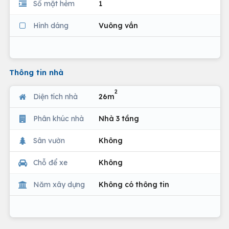
Số mặt hẻm
1
Hình dáng
Vuông vắn
Thông tin nhà
2
Diện tích nhà
26m
Phân khúc nhà
Nhà 3 tầng
Sân vườn
Không
Chỗ để xe
Không
Năm xây dựng
Không có thông tin