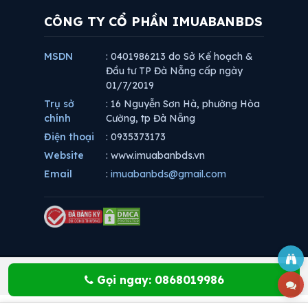
CÔNG TY CỔ PHẦN IMUABANBDS
MSDN
: 0401986213 do Sở Kế hoạch &
Đầu tư TP Đà Nẵng cấp ngày
01/7/2019
Trụ sở
: 16 Nguyễn Sơn Hà, phường Hòa
chính
Cường, tp Đà Nẵng
Điện thoại
: 0935373173
Website
: www.imuabanbds.vn
Email
:
imuabanbds@gmail.com
Gọi ngay: 0868019986