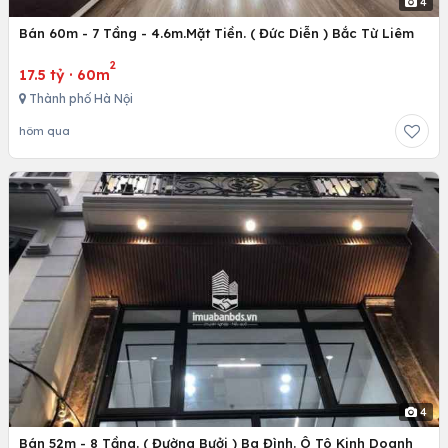
4
Bán 60m - 7 Tầng - 4.6m.Mặt Tiền. ( Đức Diễn ) Bắc Từ Liêm
2
17.5 tỷ
·
60m
Thành phố Hà Nội
hôm qua
4
Bán 52m - 8 Tầng. ( Đường Bưởi ) Ba Đình. Ô Tô Kinh Doanh