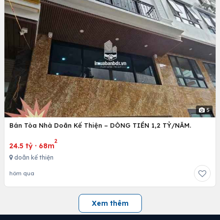
5
Bán Tòa Nhà Doãn Kế Thiện – DÒNG TIỀN 1,2 TỶ/NĂM.
2
24.5 tỷ
·
68m
doãn kế thiện
hôm qua
Xem thêm