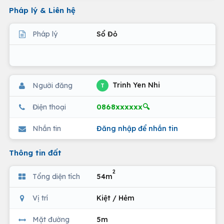
Pháp lý & Liên hệ
Pháp lý
Sổ Đỏ
Trinh Yen Nhi
Người đăng
T
0868xxxxxx🔍
Điện thoại
Nhắn tin
Đăng nhập để nhắn tin
Thông tin đất
2
Tổng diện tích
54m
Vị trí
Kiệt / Hẻm
Mặt đường
5m