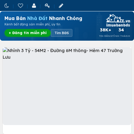
Mua Bán
Nhà Đất
Nhanh Chóng
Kênh bất động sản miễn phí, uy tín
38K+
34
+ Đăng tin miễn phí
Tìm BĐS
TIN ĐĂNG
TỈNH THÀNH