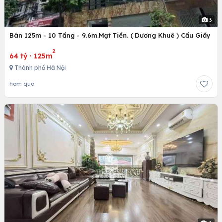
3
Bán 125m - 10 Tầng - 9.6m.Mạt Tiền. ( Dương Khuê ) Cầu Giấy
2
64 tỷ
·
125m
Thành phố Hà Nội
hôm qua