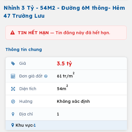
Nhỉnh 3 Tỷ - 54M2 - Đường 6M thông- Hẻm
47 Trường Lưu
TIN HẾT HẠN
— Tin đăng này đã hết hạn.
Thông tin chung
3.5 tỷ
Giá
2
Đơn giá đất
61 tr/m
2
Diện tích
54m
Hướng
Không xác định
Địa chỉ
1
Khu vực
›
1