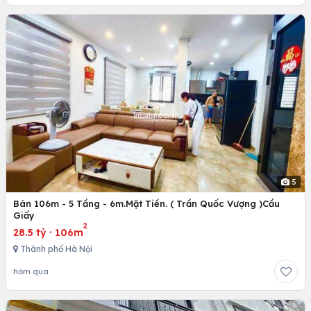
5
Bán 106m - 5 Tầng - 6m.Mặt Tiền. ( Trần Quốc Vượng )Cầu
Giấy
2
28.5 tỷ
·
106m
Thành phố Hà Nội
hôm qua