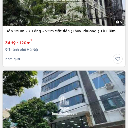
5
Bán 120m - 7 Tầng - 9.5m.Mặt tiền.(Thụy Phương ) Từ Liêm
2
34 tỷ
·
120m
Thành phố Hà Nội
hôm qua