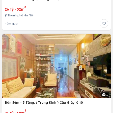
2
26 tỷ
·
52m
Thành phố Hà Nội
hôm qua
1
Bán 56m - 5 Tầng. ( Trung Kính ) Cầu Giấy. ô tô
2
23 tỷ
·
68m