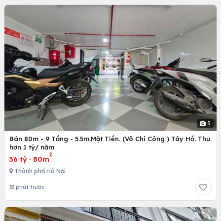
5
Bán 80m - 9 Tầng - 5.5m.Mặt Tiền. (Võ Chí Công ) Tây Hồ. Thu
hơn 1 tỷ/ năm
2
36 tỷ
·
80m
Thành phố Hà Nội
33 phút trước