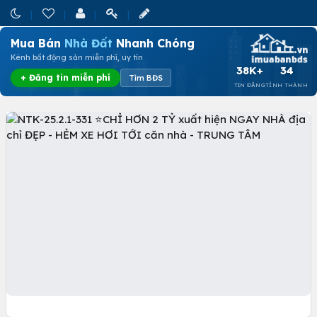
Mua Bán
Nhà Đất
Nhanh Chóng
Kênh bất động sản miễn phí, uy tín
38K+
34
+ Đăng tin miễn phí
Tìm BĐS
TIN ĐĂNG
TỈNH THÀNH