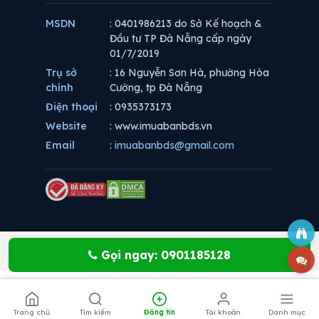
MSDN
: 0401986213 do Sở Kế hoạch &
Đầu tư TP Đà Nẵng cấp ngày
01/7/2019
Trụ sở
: 16 Nguyễn Sơn Hà, phường Hòa
chính
Cường, tp Đà Nẵng
Điện thoại
: 0935373173
Website
: www.imuabanbds.vn
Email
:
imuabanbds@gmail.com
Gọi ngay: 0901185128
Trang chủ
Tìm kiếm
Đăng tin
Tài khoản
Danh mục