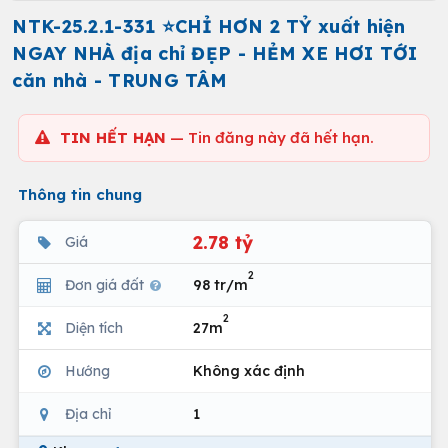
NTK-25.2.1-331 ⭐CHỈ HƠN 2 TỶ xuất hiện
NGAY NHÀ địa chỉ ĐẸP - HẺM XE HƠI TỚI
căn nhà - TRUNG TÂM
TIN HẾT HẠN
— Tin đăng này đã hết hạn.
Thông tin chung
2.78 tỷ
Giá
2
Đơn giá đất
98 tr/m
2
Diện tích
27m
Hướng
Không xác định
Địa chỉ
1