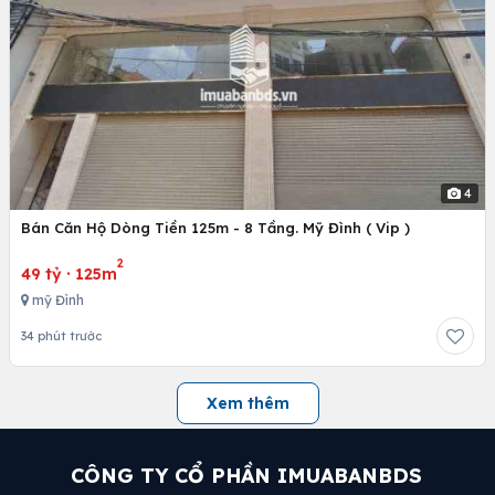
4
Bán Căn Hộ Dòng Tiền 125m - 8 Tầng. Mỹ Đình ( Vip )
2
49 tỷ
·
125m
mỹ Đình
34 phút trước
Xem thêm
CÔNG TY CỔ PHẦN IMUABANBDS