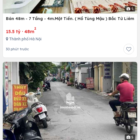
5
Bán 48m - 7 Tầng - 4m.Mặt Tiền. ( Hồ Tùng Mậu ) Bắc Từ Liêm
2
15.5 tỷ
·
48m
Thành phố Hà Nội
30 phút trước
5