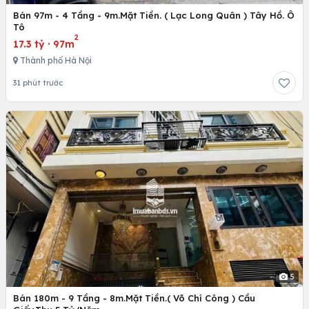
Bán 97m - 4 Tầng - 9m.Mặt Tiền. ( Lạc Long Quân ) Tây Hồ. Ô
Tô
2
17.3 tỷ
·
97m
Thành phố Hà Nội
31 phút trước
5
Bán 180m - 9 Tầng - 8m.Mặt Tiền.( Võ Chí Công ) Cầu