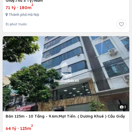
Giấy.Thu 5 Tỷ/Năm
2
71 tỷ
·
180m
Thành phố Hà Nội
31 phút trước
3
Bán 125m - 10 Tầng - 9.6m.Mạt Tiền. ( Dương Khuê ) Cầu Giấy
2
64 tỷ
·
125m