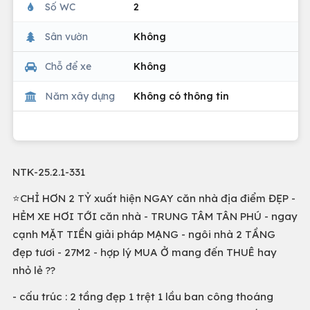
Số WC
2
Sân vườn
Không
Chỗ để xe
Không
Năm xây dựng
Không có thông tin
NTK-25.2.1-331
⭐CHỈ HƠN 2 TỶ xuất hiện NGAY căn nhà địa điểm ĐẸP -
HẺM XE HƠI TỚI căn nhà - TRUNG TÂM TÂN PHÚ - ngay
cạnh MẶT TIỀN giải pháp MẠNG - ngôi nhà 2 TẦNG
đẹp tươi - 27M2 - hợp lý MUA Ở mang đến THUÊ hay
nhỏ lẻ ??
- cấu trúc : 2 tầng đẹp 1 trệt 1 lầu ban công thoáng