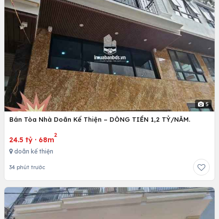
5
Bán Tòa Nhà Doãn Kế Thiện – DÒNG TIỀN 1,2 TỶ/NĂM.
2
24.5 tỷ
·
68m
doãn kế thiện
34 phút trước