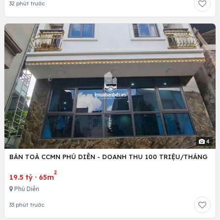
32 phút trước
4
BÁN TOÀ CCMN PHÚ DIỄN - DOANH THU 100 TRIỆU/THÁNG
2
19.5 tỷ
·
65m
Phú Diễn
33 phút trước