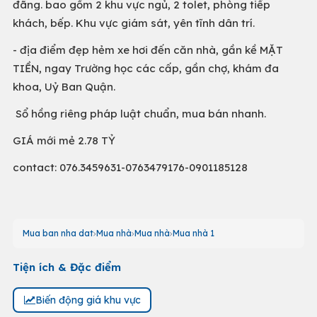
đãng. bao gồm 2 khu vực ngủ, 2 tolet, phòng tiếp
khách, bếp. Khu vực giám sát, yên tĩnh dân trí.
- địa điểm đẹp hẻm xe hơi đến căn nhà, gần kề MẶT
TIỀN, ngay Trường học các cấp, gần chợ, khám đa
khoa, Uỷ Ban Quận.
Sổ hồng riêng pháp luật chuẩn, mua bán nhanh.
GIÁ mới mẻ 2.78 TỶ
contact: 076.3459631-0763479176-0901185128
Mua ban nha dat
Mua nhà
Mua nhà
Mua nhà 1
Tiện ích & Đặc điểm
Biến động giá khu vực