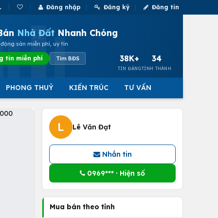
Đăng nhập
Đăng ký
Đăng tin
Bán
Nhà Đất
Nhanh Chóng
động sản miễn phí, uy tín
38K+
34
g tin miễn phí
Tìm BĐS
TIN ĐĂNG
TỈNH THÀNH
PHONG THUỶ
KIẾN TRÚC
TƯ VẤN
L
Lê Văn Đạt
Nhắn tin
0969*** · Hiện số
Mua bán theo tỉnh