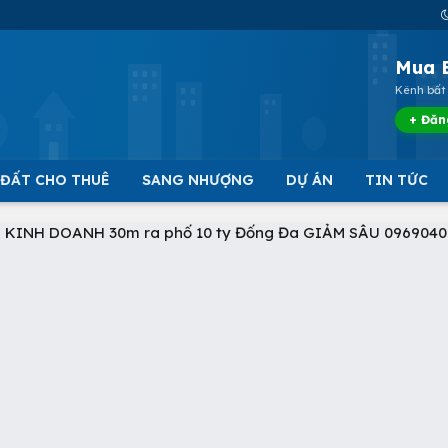
Mua 
Kênh bất 
+ Đăn
 ĐẤT CHO THUÊ
SANG NHƯỢNG
DỰ ÁN
TIN TỨC