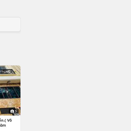
5
n.( Võ
Năm