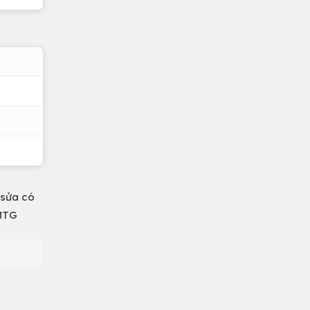
 sửa có
 MTG