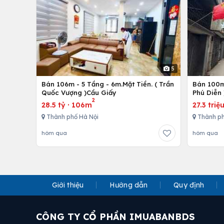
5
Bán 106m - 5 Tầng - 6m.Mặt Tiền. ( Trần
Bán 100m 
Quốc Vượng )Cầu Giấy
Phú Diễn 
2
28.5 tỷ
·
106m
27.3 triệ
Thành phố Hà Nội
Thành ph
hôm qua
hôm qua
Giới thiệu
Hướng dẫn
Quy định
CÔNG TY CỔ PHẦN IMUABANBDS