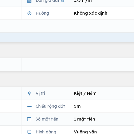
Đơn giá đất
173 tr/m
Hướng
Không xác định
Vị trí
Kiệt / Hẻm
Chiều rộng đất
5m
Số mặt tiền
1 mặt tiền
Hình dáng
Vuông vắn