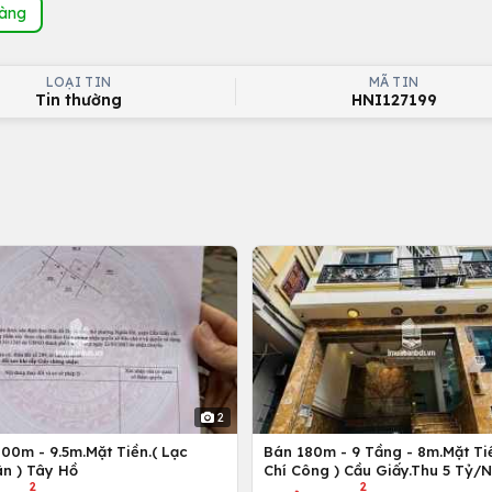
hàng
LOẠI TIN
MÃ TIN
Tin thường
HNI127199
2
00m - 9.5m.Mặt Tiền.( Lạc
Bán 180m - 9 Tầng - 8m.Mặt Tiề
n ) Tây Hồ
Chí Công ) Cầu Giấy.Thu 5 Tỷ/
2
2