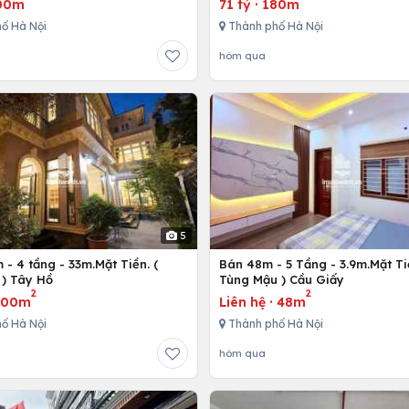
00m
71 tỷ
·
180m
ố Hà Nội
Thành phố Hà Nội
hôm qua
5
- 4 tầng - 33m.Mặt Tiền. (
Bán 48m - 5 Tầng - 3.9m.Mặt Ti
) Tây Hồ
Tùng Mậu ) Cầu Giấy
2
2
300m
Liên hệ
·
48m
ố Hà Nội
Thành phố Hà Nội
hôm qua