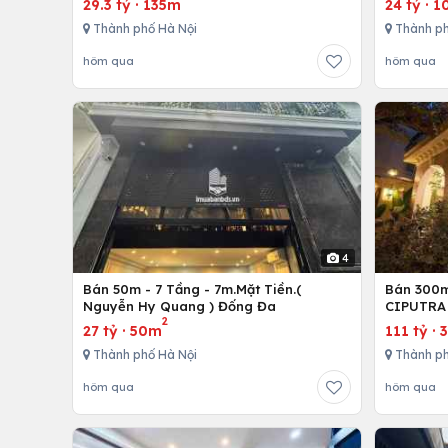
29.3 tỷ
·
135m
24 tỷ
·
1
Thành phố Hà Nội
Thành ph
hôm qua
hôm qua
4
Bán 50m - 7 Tầng - 7m.Mặt Tiền.(
Bán 300m 
Nguyễn Hy Quang ) Đống Đa
CIPUTRA 
2
27 tỷ
·
50m
111 tỷ
·
Thành phố Hà Nội
Thành ph
hôm qua
hôm qua