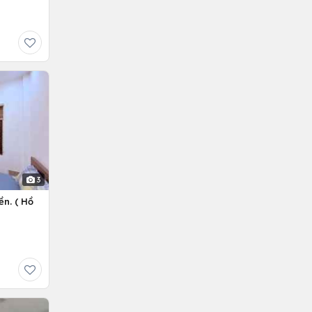
3
ền. ( Hồ