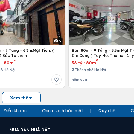
5
- 7 Tầng - 6.3m.Mặt Tiền. (
Bán 80m - 9 Tầng - 5.5m.Mặt Ti
) Bắc Từ Liêm
Chí Công ) Tây Hồ. Thu hơn 1 t
2
2
u
·
80m
36 tỷ
·
80m
ố Hà Nội
Thành phố Hà Nội
hôm qua
Xem thêm
Điều khoản
Chính sách bảo mật
Quy chế
G
MUA BÁN NHÀ ĐẤT