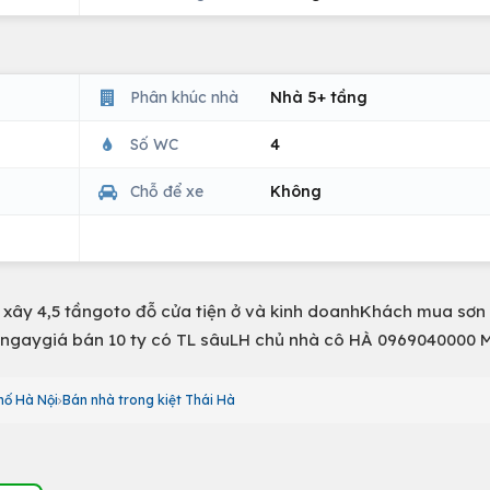
Phân khúc nhà
Nhà 5+ tầng
Số WC
4
Chỗ để xe
Không
xây 4,5 tầngoto đỗ cửa tiện ở và kinh doanhKhách mua sơn
 ngaygiá bán 10 ty có TL sâuLH chủ nhà cô HÀ 0969040000
hố Hà Nội
Bán nhà trong kiệt Thái Hà