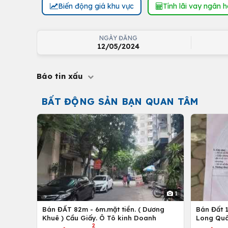
Biến động giá khu vực
Tính lãi vay ngân 
NGÀY ĐĂNG
12/05/2024
Báo tin xấu
BẤT ĐỘNG SẢN BẠN QUAN TÂM
1
Bán ĐẤT 82m - 6m.mặt tiền. ( Dương
Bán Đất 1
Khuê ) Cầu Giấy. Ô Tô kinh Doanh
Long Quâ
2