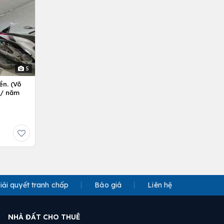
5
ền. (Võ
ỷ/ năm
iải quyết tranh chấp
Báo giá
Liên hệ
NHÀ ĐẤT CHO THUÊ