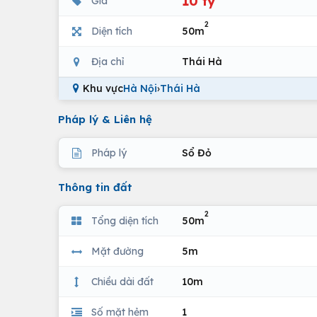
10 tỷ
Giá
2
Diện tích
50m
Địa chỉ
Thái Hà
Khu vực
Hà Nội
›
Thái Hà
Pháp lý & Liên hệ
Pháp lý
Sổ Đỏ
Thông tin đất
2
Tổng diện tích
50m
Mặt đường
5m
Chiều dài đất
10m
Số mặt hẻm
1