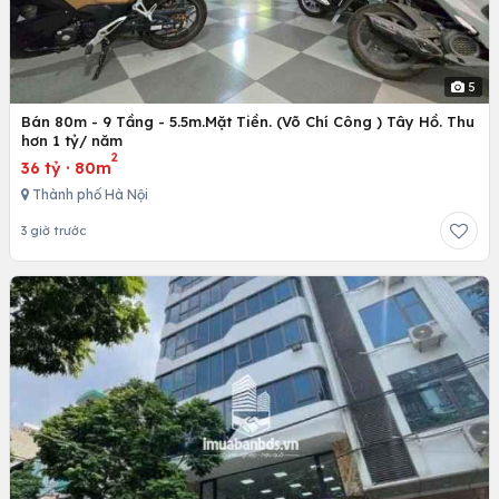
5
Bán 80m - 9 Tầng - 5.5m.Mặt Tiền. (Võ Chí Công ) Tây Hồ. Thu
hơn 1 tỷ/ năm
2
36 tỷ
·
80m
Thành phố Hà Nội
3 giờ trước