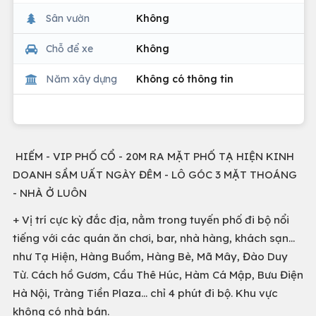
Sân vườn
Không
Chỗ để xe
Không
Năm xây dựng
Không có thông tin
HIẾM - VIP PHỐ CỔ - 20M RA MẶT PHỐ TẠ HIỆN KINH
DOANH SẦM UẤT NGÀY ĐÊM - LÔ GÓC 3 MẶT THOÁNG
- NHÀ Ở LUÔN
+ Vị trí cực kỳ đắc địa, nằm trong tuyến phố đi bộ nổi
tiếng với các quán ăn chơi, bar, nhà hàng, khách sạn…
như Tạ Hiện, Hàng Buồm, Hàng Bè, Mã Mây, Đào Duy
Từ. Cách hồ Gươm, Cầu Thê Húc, Hàm Cá Mập, Bưu Điện
Hà Nội, Tràng Tiền Plaza... chỉ 4 phút đi bộ. Khu vực
không có nhà bán.