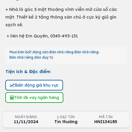
+ Nhà lô góc 3 mặt thoáng vĩnh viễn mở cửa sổ các
mặt. Thiết kế 2 tầng thông sàn chủ ở cực kỳ giữ gìn
sạch sẽ.
+ liên hệ Em Quyên, 0345-493-131
Mua bán bất động sản
Bán nhà riêng
Bán nhà riêng
Bán nhà riêng đào duy từ
Tiện ích & Đặc điểm
Biến động giá khu vực
Tính lãi vay ngân hàng
NGÀY ĐĂNG
LOẠI TIN
MÃ TIN
11/11/2024
Tin thường
HNI134185