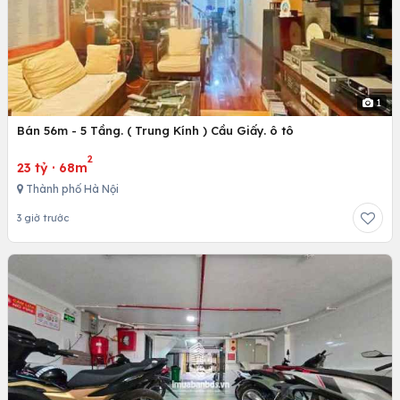
1
Bán 56m - 5 Tầng. ( Trung Kính ) Cầu Giấy. ô tô
2
23 tỷ
·
68m
Thành phố Hà Nội
3 giờ trước