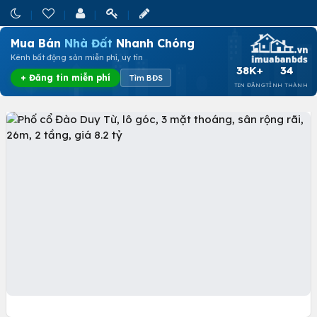
Mua Bán
Nhà Đất
Nhanh Chóng
Kênh bất động sản miễn phí, uy tín
38K+
34
+ Đăng tin miễn phí
Tìm BĐS
TIN ĐĂNG
TỈNH THÀNH