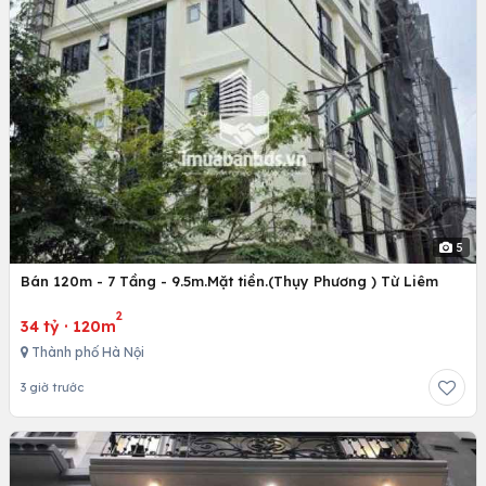
5
Bán 120m - 7 Tầng - 9.5m.Mặt tiền.(Thụy Phương ) Từ Liêm
2
34 tỷ
·
120m
Thành phố Hà Nội
3 giờ trước