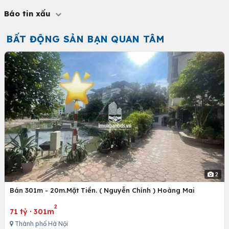
Báo tin xấu
BẤT ĐỘNG SẢN BẠN QUAN TÂM
2
Bán 301m - 20m.Mặt Tiền. ( Nguyễn Chính ) Hoàng Mai
2
71 tỷ
·
301m
Thành phố Hà Nội