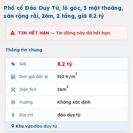
Phố cổ Đào Duy Từ, lô góc, 3 mặt thoáng,
sân rộng rãi, 26m, 2 tầng, giá 8.2 tỷ
TIN HẾT HẠN
— Tin đăng này đã hết hạn.
Thông tin chung
8.2 tỷ
Giá
2
Đơn giá đất
310 tr/m
2
Diện tích
26m
Hướng
Không xác định
Địa chỉ
đào duy từ
Khu vực
›
đào duy từ