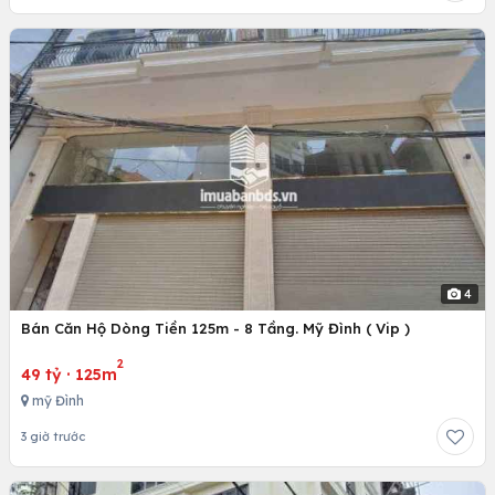
4
Bán Căn Hộ Dòng Tiền 125m - 8 Tầng. Mỹ Đình ( Vip )
2
49 tỷ
·
125m
mỹ Đình
3 giờ trước