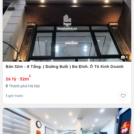
4
Bán 52m - 8 Tầng. ( Đường Bưởi ) Ba Đình. Ô Tô Kinh Doanh
2
26 tỷ
·
52m
Thành phố Hà Nội
3 giờ trước