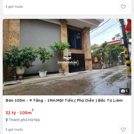
3 giờ trước
5
Bán 105m - 9 Tầng - 19m.Mặt Tiền.( Phú Diễn ) Bắc Từ Liêm
2
32 tỷ
·
105m
Thành phố Hà Nội
3 giờ trước