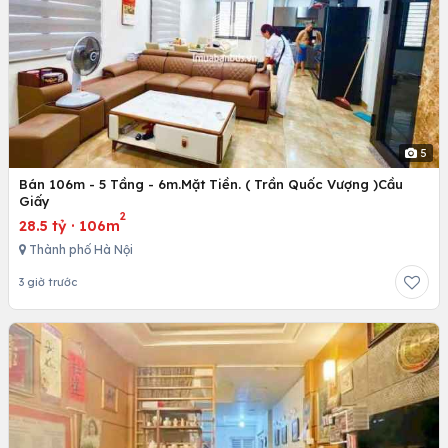
5
Bán 106m - 5 Tầng - 6m.Mặt Tiền. ( Trần Quốc Vượng )Cầu
Giấy
2
28.5 tỷ
·
106m
Thành phố Hà Nội
3 giờ trước