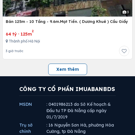
3
Bán 125m - 10 Tầng - 9.6m.Mạt Tiền. ( Dương Khuê ) Cầu Giấy
2
64 tỷ
·
125m
Thành phố Hà Nội
3 giờ trước
Xem thêm
CÔNG TY CỔ PHẦN IMUABANBDS
MSDN
: 0401986213 do Sở Kế hoạch &
Đầu tư TP Đà Nẵng cấp ngày
01/7/2019
Trụ sở
: 16 Nguyễn Sơn Hà, phường Hòa
chính
Cường, tp Đà Nẵng