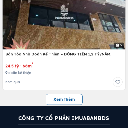
5
Bán Tòa Nhà Doãn Kế Thiện – DÒNG TIỀN 1,2 TỶ/NĂM.
2
24.5 tỷ
·
68m
doãn kế thiện
hôm qua
Xem thêm
CÔNG TY CỔ PHẦN IMUABANBDS