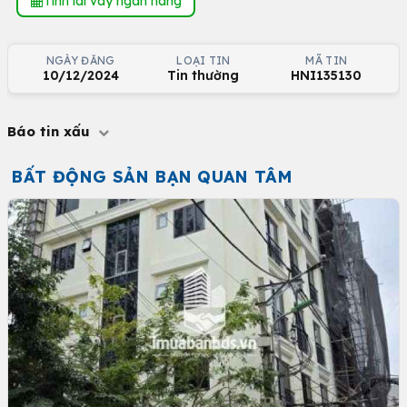
Tính lãi vay ngân hàng
NGÀY ĐĂNG
LOẠI TIN
MÃ TIN
10/12/2024
Tin thường
HNI135130
Báo tin xấu
BẤT ĐỘNG SẢN BẠN QUAN TÂM