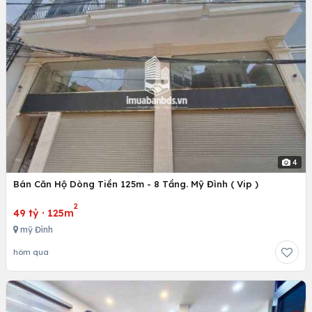
4
Bán Căn Hộ Dòng Tiền 125m - 8 Tầng. Mỹ Đình ( Vip )
2
49 tỷ
·
125m
mỹ Đình
hôm qua