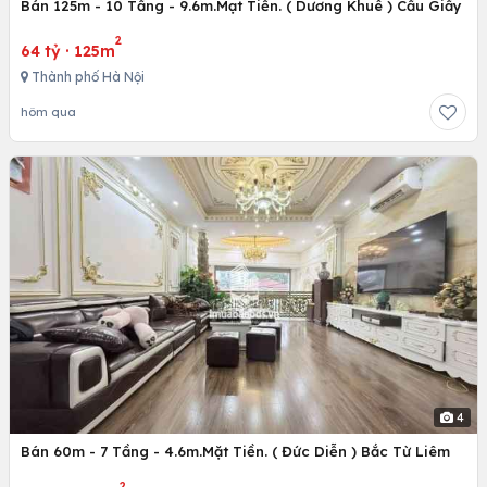
Bán 125m - 10 Tầng - 9.6m.Mạt Tiền. ( Dương Khuê ) Cầu Giấy
2
64 tỷ
·
125m
Thành phố Hà Nội
hôm qua
4
Bán 60m - 7 Tầng - 4.6m.Mặt Tiền. ( Đức Diễn ) Bắc Từ Liêm
2