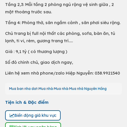
Tầng 2,3: Mỗi tầng 2 phòng ngủ rộng vệ sinh giữa , 2
mặt thoáng trước sau.
Tầng 4: Phòng thờ, sân ngắm cảnh , sân phơi siêu rộng.
Chủ trang bị full nội thất các phòng, sofa, bàn ăn, tủ
lạnh, ti vi, rèm, gương trang trí…..
Giá : 9,1 tỷ ( có thương lượng )
Sổ đỏ chính chủ, giao dịch ngay,
Liên hệ xem nhà phone/zalo Hiệp Nguyễn: 038.9921540
Mua ban nha dat
Mua nhà
Mua nhà
Mua nhà Nguyên Hồng
Tiện ích & Đặc điểm
Biến động giá khu vực