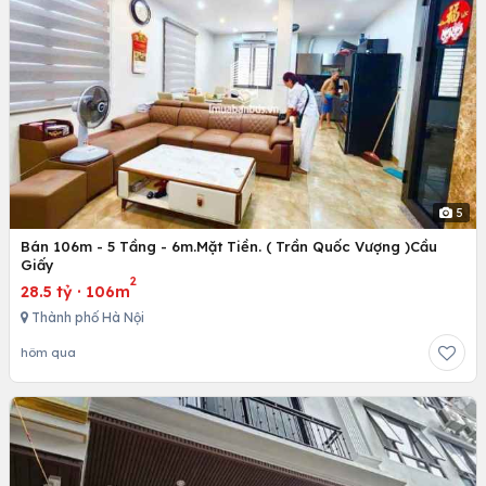
5
Bán 106m - 5 Tầng - 6m.Mặt Tiền. ( Trần Quốc Vượng )Cầu
Giấy
2
28.5 tỷ
·
106m
Thành phố Hà Nội
hôm qua