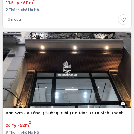
17.5 tỷ
·
60m
Thành phố Hà Nội
hôm qua
4
Bán 52m - 8 Tầng. ( Đường Bưởi ) Ba Đình. Ô Tô Kinh Doanh
2
26 tỷ
·
52m
Thành phố Hà Nội