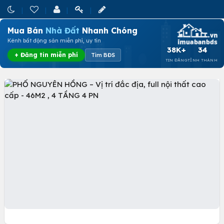
Mua Bán
Nhà Đất
Nhanh Chóng
Kênh bất động sản miễn phí, uy tín
38K+
34
+ Đăng tin miễn phí
Tìm BĐS
TIN ĐĂNG
TỈNH THÀNH