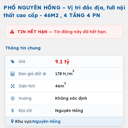
PHỐ NGUYÊN HỒNG – Vị trí đắc địa, full nội
thất cao cấp - 46M2 , 4 TẦNG 4 PN
TIN HẾT HẠN
— Tin đăng này đã hết hạn.
Thông tin chung
9.1 tỷ
Giá
2
Đơn giá đất
178 tr/m
2
Diện tích
46m
Hướng
Không xác định
Địa chỉ
Nguyên Hồng
Khu vực
›
Nguyên Hồng