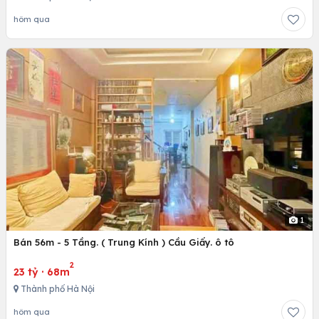
hôm qua
1
Bán 56m - 5 Tầng. ( Trung Kính ) Cầu Giấy. ô tô
2
23 tỷ
·
68m
Thành phố Hà Nội
hôm qua