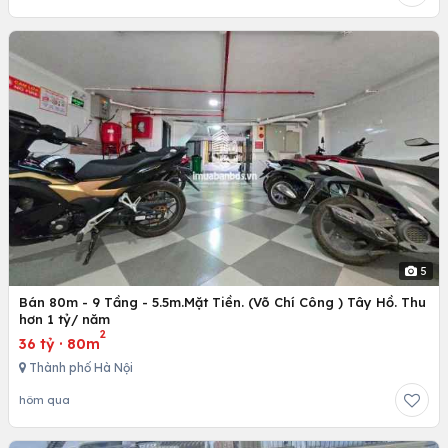
5
Bán 80m - 9 Tầng - 5.5m.Mặt Tiền. (Võ Chí Công ) Tây Hồ. Thu
hơn 1 tỷ/ năm
2
36 tỷ
·
80m
Thành phố Hà Nội
hôm qua