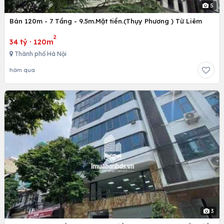
5
Bán 120m - 7 Tầng - 9.5m.Mặt tiền.(Thụy Phương ) Từ Liêm
2
34 tỷ
·
120m
Thành phố Hà Nội
hôm qua
3