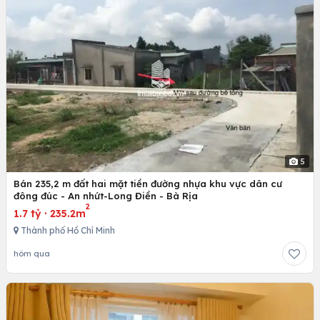
5
Bán 235,2 m đất hai mặt tiền đường nhựa khu vực dân cư
đông đúc - An nhứt-Long Điền - Bà Rịa
2
1.7 tỷ
·
235.2m
Thành phố Hồ Chí Minh
hôm qua