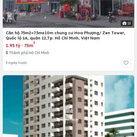
13
Căn hộ 75m2=7.5mx10m chung cư Hoa Phượng/ Zen Tower,
Quốc lộ 1A, quân 12,Tp. Hồ Chí Minh, Việt Nam
2
1.95 tỷ
·
75m
Thành phố Hồ Chí Minh
3 ngày trước