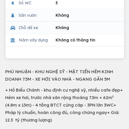
Số WC
3
Sân vườn
Không
Chỗ để xe
Không
Năm xây dựng
Không có thông tin
PHÚ NHUẬN - KHU NGHỆ SỸ - MẶT TIỀN HẺM KINH
DOANH 7.5M - XE HƠI VÀO NHÀ - NGANG GẦN 5M
+ Hồ Biểu Chánh - khu định cư nghệ sỹ, nhiều cafe đẹp+
Hẻm xe hơi, trước nhà sân rộng thoáng 7.5m + 62m²
(4.8m x 13m) - 4 tầng BTCT cứng cáp - 3PN lớn 3WC+
Pháp lý chuẩn, hoàn công đủ, công chứng ngay+ Giá:
12.3 tỷ (thương lượng)