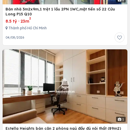
6
Bán nhà 3m2x9m,1 trệt 1 lầu 2PN 1WC,mặt tiền số 22 Cửu
Long P15 Q10
2
8.5 tỷ
·
23m
Thành phố Hồ Chí Minh
04/08/2026
1
Estella Heights bán căn 2 phòng ngủ đầy đủ nội thất (89m2)