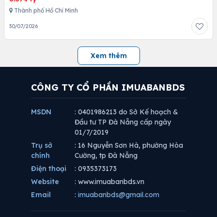
Thành phố Hồ Chí Minh
30/07/2026
Xem thêm
CÔNG TY CỔ PHẦN IMUABANBDS
MSDN
: 0401986213 do Sở Kế hoạch &
Đầu tư TP Đà Nẵng cấp ngày
01/7/2019
Trụ sở
: 16 Nguyễn Sơn Hà, phường Hòa
chính
Cường, tp Đà Nẵng
Điện thoại
: 0935373173
Website
: www.imuabanbds.vn
Email
:
imuabanbds@gmail.com