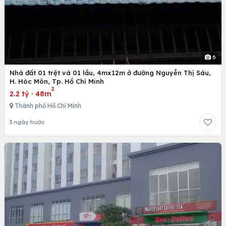
6
Nhà đất 01 trệt và 01 lầu, 4mx12m ở đường Nguyễn Thị Sáu,
H. Hóc Môn, Tp. Hồ Chí Minh
2
2.2 tỷ
·
48m
Thành phố Hồ Chí Minh
3 ngày trước