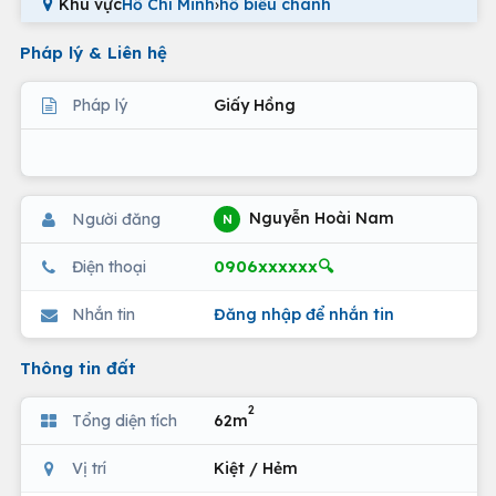
Khu vực
Hồ Chí Minh
›
hồ biểu chánh
Pháp lý & Liên hệ
Pháp lý
Giấy Hồng
Nguyễn Hoài Nam
Người đăng
N
0906xxxxxx🔍
Điện thoại
Nhắn tin
Đăng nhập để nhắn tin
Thông tin đất
2
Tổng diện tích
62m
Vị trí
Kiệt / Hẻm