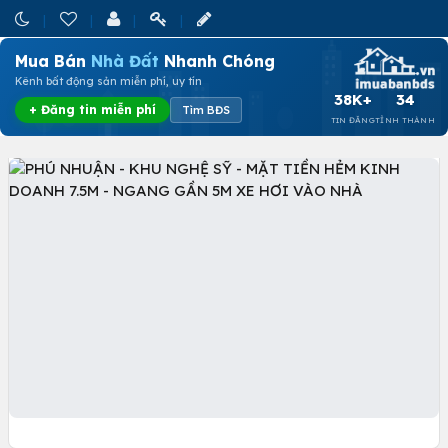
Mua Bán
Nhà Đất
Nhanh Chóng
Kênh bất động sản miễn phí, uy tín
38K+
34
+ Đăng tin miễn phí
Tìm BĐS
TIN ĐĂNG
TỈNH THÀNH