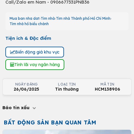
Call/Zalo em Nam - 0906677331PNB36
Mua ban nha dat
Tìm nhà
Tìm nhà Thành phố Hồ Chí Minh
Tìm nhà hồ biểu chánh
Tiện ích & Đặc điểm
Biến động giá khu vực
Tính lãi vay ngân hàng
NGÀY ĐĂNG
LOẠI TIN
MÃ TIN
26/06/2025
Tin thường
HCM138906
Báo tin xấu
BẤT ĐỘNG SẢN BẠN QUAN TÂM