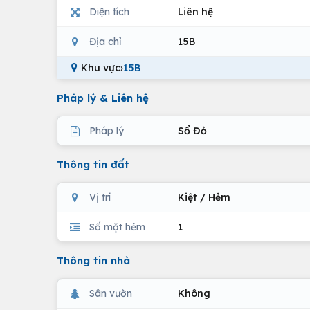
Diện tích
Liên hệ
Địa chỉ
15B
Khu vực
›
15B
Pháp lý & Liên hệ
Pháp lý
Sổ Đỏ
Thông tin đất
Vị trí
Kiệt / Hẻm
Số mặt hẻm
1
Thông tin nhà
Sân vườn
Không