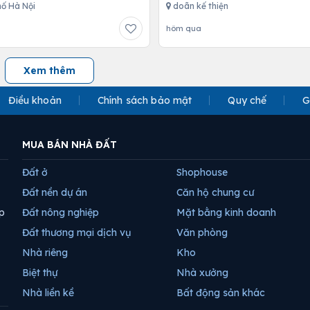
ố Hà Nội
doãn kế thiện
hôm qua
Xem thêm
Điều khoản
Chính sách bảo mật
Quy chế
G
MUA BÁN NHÀ ĐẤT
Đất ở
Shophouse
Đất nền dự án
Căn hộ chung cư
p
Đất nông nghiệp
Mặt bằng kinh doanh
Đất thương mại dịch vụ
Văn phòng
Nhà riêng
Kho
Biệt thự
Nhà xưởng
Nhà liền kề
Bất động sản khác