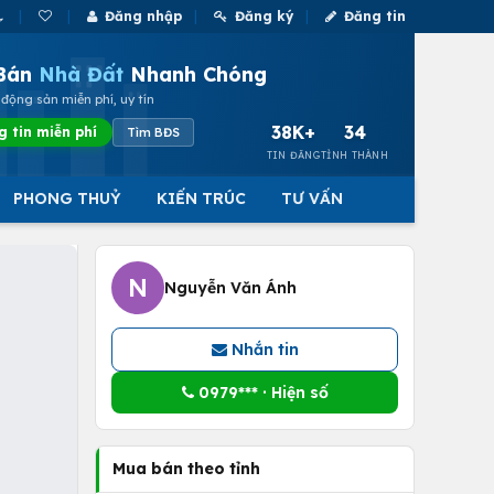
Đăng nhập
Đăng ký
Đăng tin
Bán
Nhà Đất
Nhanh Chóng
động sản miễn phí, uy tín
38K+
34
g tin miễn phí
Tìm BĐS
TIN ĐĂNG
TỈNH THÀNH
PHONG THUỶ
KIẾN TRÚC
TƯ VẤN
N
Nguyễn Văn Ánh
Nhắn tin
0979*** · Hiện số
Mua bán theo tỉnh