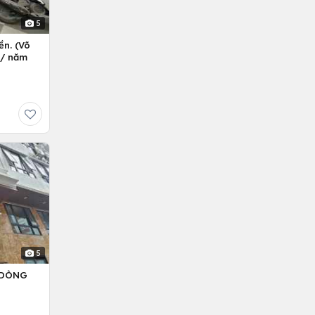
5
ền. (Võ
ỷ/ năm
5
– DÒNG