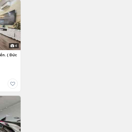
4
ền. ( Đức