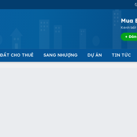
Mua 
Kênh bất 
+ Đăn
 ĐẤT CHO THUÊ
SANG NHƯỢNG
DỰ ÁN
TIN TỨC