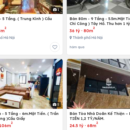
1
 5 Tầng. ( Trung Kính ) Cầu
Bán 80m - 9 Tầng - 5.5m.Mặt Ti
ô
Chí Công ) Tây Hồ. Thu hơn 1 t
2
2
8m
36 tỷ
·
80m
ố Hà Nội
Thành phố Hà Nội
hôm qua
5
- 5 Tầng - 6m.Mặt Tiền. ( Trần
Bán Tòa Nhà Doãn Kế Thiện 
ng )Cầu Giấy
TIỀN 1,2 TỶ/NĂM.
2
2
106m
24.5 tỷ
·
68m