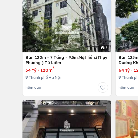
5
Bán 120m - 7 Tầng - 9.5m.Mặt tiền.(Thụy
Bán 125m 
Phương ) Từ Liêm
Dương Kh
2
34 tỷ
·
120m
64 tỷ
·
1
Thành phố Hà Nội
Thành ph
hôm qua
hôm qua