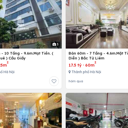
3
- 10 Tầng - 9.6m.Mạt Tiền. (
Bán 60m - 7 Tầng - 4.6m.Mặt Ti
uê ) Cầu Giấy
Diễn ) Bắc Từ Liêm
2
2
25m
17.5 tỷ
·
60m
ố Hà Nội
Thành phố Hà Nội
hôm qua