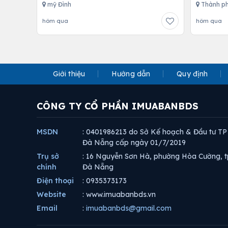
mỹ Đình
Thành ph
hôm qua
hôm qua
Giới thiệu
Hướng dẫn
Quy định
CÔNG TY CỔ PHẦN IMUABANBDS
MSDN
: 0401986213 do Sở Kế hoạch & Đầu tư TP
Đà Nẵng cấp ngày 01/7/2019
Trụ sở
: 16 Nguyễn Sơn Hà, phường Hòa Cường, t
chính
Đà Nẵng
Điện thoại
: 0935373173
Website
: www.imuabanbds.vn
Email
:
imuabanbds@gmail.com