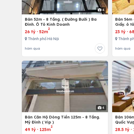
4
Bán 52m - 8 Tầng. ( Đường Bưởi ) Ba
Bán 56m -
Đình. Ô Tô Kinh Doanh
Giấy. ô t
2
26 tỷ
·
52m
23 tỷ
·
6
Thành phố Hà Nội
Thành ph
hôm qua
hôm qua
4
Bán Căn Hộ Dòng Tiền 125m - 8 Tầng.
Bán 106m 
Mỹ Đình ( Vip )
Quốc Vượ
2
49 tỷ
·
125m
28.5 tỷ
·