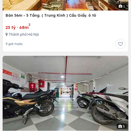
1
Bán 56m - 5 Tầng. ( Trung Kính ) Cầu Giấy. ô tô
2
23 tỷ
·
68m
Thành phố Hà Nội
9 giờ trước
5