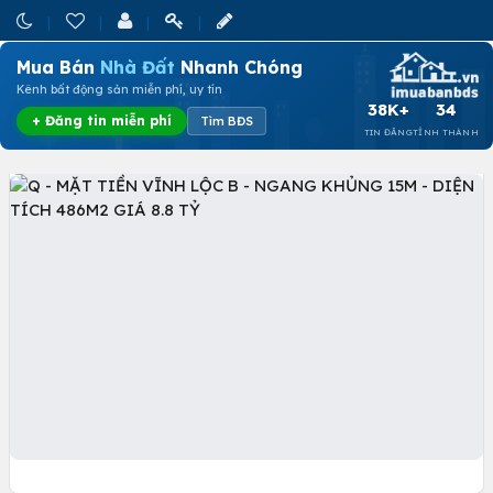
Mua Bán
Nhà Đất
Nhanh Chóng
Kênh bất động sản miễn phí, uy tín
38K+
34
+ Đăng tin miễn phí
Tìm BĐS
TIN ĐĂNG
TỈNH THÀNH