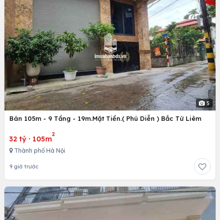
5
Bán 105m - 9 Tầng - 19m.Mặt Tiền.( Phú Diễn ) Bắc Từ Liêm
2
32 tỷ
·
105m
Thành phố Hà Nội
9 giờ trước