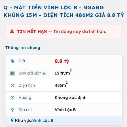
Q - MẶT TIỀN VĨNH LỘC B - NGANG
KHỦNG 15M - DIỆN TÍCH 486M2 GIÁ 8.8 TỶ
TIN HẾT HẠN
— Tin đăng này đã hết hạn.
Thông tin chung
8.8 tỷ
Giá
2
Đơn giá đất
15 tr/m
2
Diện tích
486m
Hướng
Không xác định
Địa chỉ
Vĩnh Lộc B
Khu vực
›
Vĩnh Lộc B