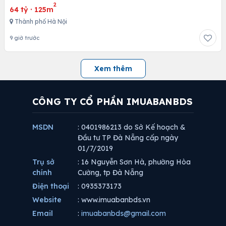
2
64 tỷ
·
125m
Thành phố Hà Nội
9 giờ trước
Xem thêm
CÔNG TY CỔ PHẦN IMUABANBDS
MSDN
: 0401986213 do Sở Kế hoạch &
Đầu tư TP Đà Nẵng cấp ngày
01/7/2019
Trụ sở
: 16 Nguyễn Sơn Hà, phường Hòa
chính
Cường, tp Đà Nẵng
Điện thoại
: 0935373173
Website
: www.imuabanbds.vn
Email
:
imuabanbds@gmail.com