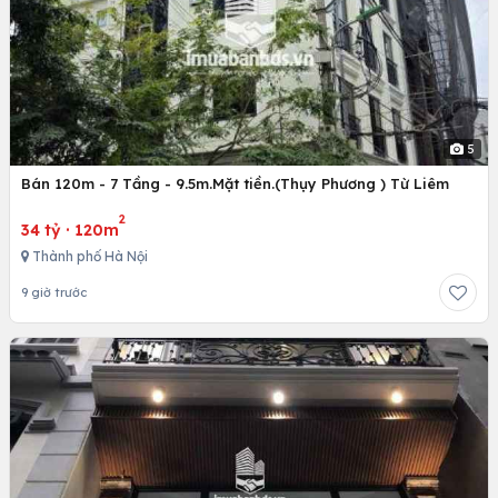
5
Bán 120m - 7 Tầng - 9.5m.Mặt tiền.(Thụy Phương ) Từ Liêm
2
34 tỷ
·
120m
Thành phố Hà Nội
9 giờ trước