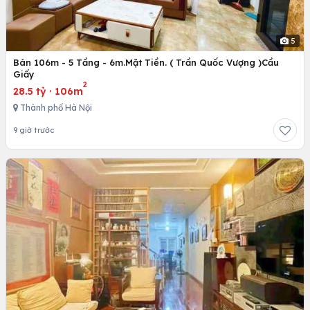
5
Bán 106m - 5 Tầng - 6m.Mặt Tiền. ( Trần Quốc Vượng )Cầu
Giấy
2
28.5 tỷ
·
106m
Thành phố Hà Nội
9 giờ trước