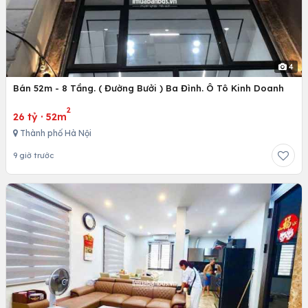
4
Bán 52m - 8 Tầng. ( Đường Bưởi ) Ba Đình. Ô Tô Kinh Doanh
2
26 tỷ
·
52m
Thành phố Hà Nội
9 giờ trước