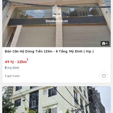
4
Bán Căn Hộ Dòng Tiền 125m - 8 Tầng. Mỹ Đình ( Vip )
2
49 tỷ
·
125m
mỹ Đình
9 giờ trước