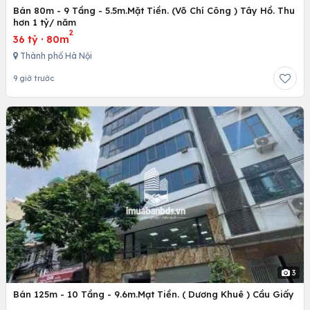
Bán 80m - 9 Tầng - 5.5m.Mặt Tiền. (Võ Chí Công ) Tây Hồ. Thu
hơn 1 tỷ/ năm
2
36 tỷ
·
80m
Thành phố Hà Nội
9 giờ trước
3
Bán 125m - 10 Tầng - 9.6m.Mạt Tiền. ( Dương Khuê ) Cầu Giấy