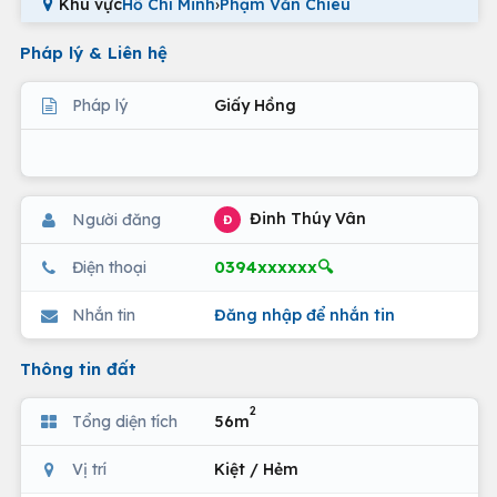
Khu vực
Hồ Chí Minh
›
Phạm Văn Chiêu
Pháp lý & Liên hệ
Pháp lý
Giấy Hồng
Đinh Thúy Vân
Người đăng
Đ
0394xxxxxx🔍
Điện thoại
Nhắn tin
Đăng nhập để nhắn tin
Thông tin đất
2
Tổng diện tích
56m
Vị trí
Kiệt / Hẻm