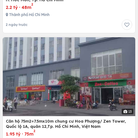
2
2.2 tỷ
·
48m
Thành phố Hồ Chí Minh
2 ngày trước
13
Căn hộ 75m2=7.5mx10m chung cư Hoa Phượng/ Zen Tower,
Quốc lộ 1A, quân 12,Tp. Hồ Chí Minh, Việt Nam
2
1.95 tỷ
·
75m