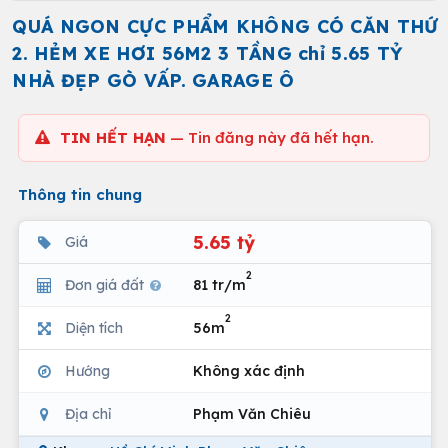
QUÁ NGON CỰC PHẨM KHÔNG CÓ CĂN THỨ
2. HẺM XE HƠI 56M2 3 TẦNG chỉ 5.65 TỶ
NHÀ ĐẸP GÒ VẤP. GARAGE Ô
TIN HẾT HẠN
— Tin đăng này đã hết hạn.
Thông tin chung
5.65 tỷ
Giá
2
Đơn giá đất
81 tr/m
2
Diện tích
56m
Hướng
Không xác định
Địa chỉ
Phạm Văn Chiêu