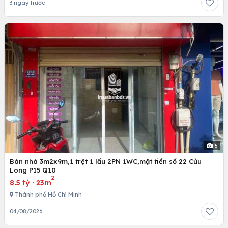
3 ngày trước
6
Bán nhà 3m2x9m,1 trệt 1 lầu 2PN 1WC,mặt tiền số 22 Cửu
Long P15 Q10
2
8.5 tỷ
·
23m
Thành phố Hồ Chí Minh
04/08/2026