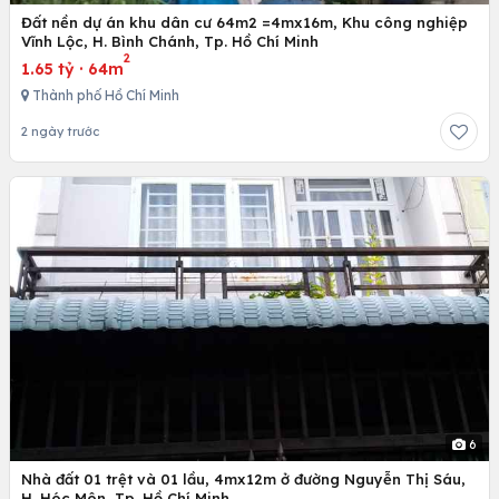
Đất nền dự án khu dân cư 64m2 =4mx16m, Khu công nghiệp
Vĩnh Lộc, H. Bình Chánh, Tp. Hồ Chí Minh
2
1.65 tỷ
·
64m
Thành phố Hồ Chí Minh
2 ngày trước
6
Nhà đất 01 trệt và 01 lầu, 4mx12m ở đường Nguyễn Thị Sáu,
H. Hóc Môn, Tp. Hồ Chí Minh