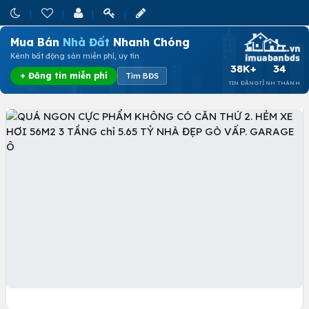
Mua Bán
Nhà Đất
Nhanh Chóng
Kênh bất động sản miễn phí, uy tín
38K+
34
+ Đăng tin miễn phí
Tìm BĐS
TIN ĐĂNG
TỈNH THÀNH