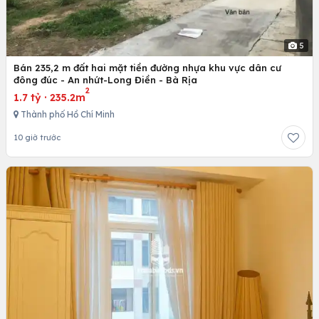
5
Bán 235,2 m đất hai mặt tiền đường nhựa khu vực dân cư
đông đúc - An nhứt-Long Điền - Bà Rịa
2
1.7 tỷ
·
235.2m
Thành phố Hồ Chí Minh
10 giờ trước