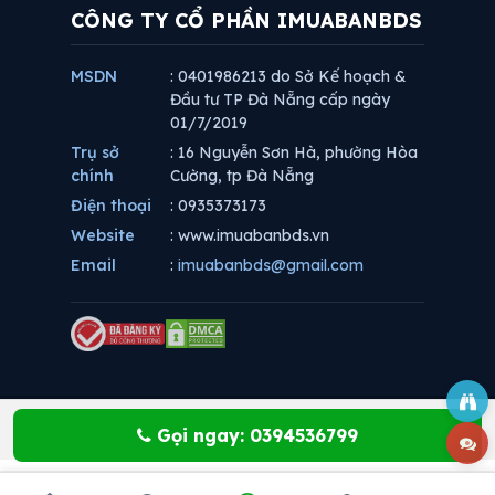
CÔNG TY CỔ PHẦN IMUABANBDS
MSDN
: 0401986213 do Sở Kế hoạch &
Đầu tư TP Đà Nẵng cấp ngày
01/7/2019
Trụ sở
: 16 Nguyễn Sơn Hà, phường Hòa
chính
Cường, tp Đà Nẵng
Điện thoại
: 0935373173
Website
: www.imuabanbds.vn
Email
:
imuabanbds@gmail.com
Gọi ngay: 0394536799