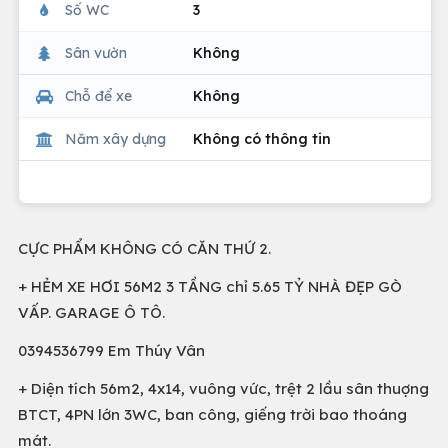
Số WC
3
Sân vườn
Không
Chỗ để xe
Không
Năm xây dựng
Không có thông tin
CỰC PHẨM KHÔNG CÓ CĂN THỨ 2.
+ HẺM XE HƠI 56M2 3 TẦNG chỉ 5.65 TỶ NHÀ ĐẸP GÒ
VẤP. GARAGE Ô TÔ.
0394536799 Em Thúy Vân
+ Diện tích 56m2, 4x14, vuông vức, trệt 2 lầu sân thuợng
BTCT, 4PN lớn 3WC, ban công, giếng trời bao thoáng
mát.