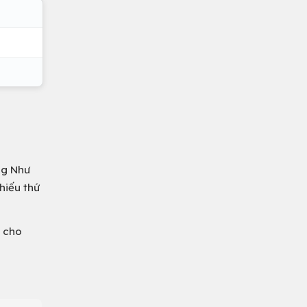
ng Như
hiếu thứ
g cho