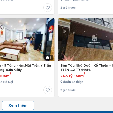
2 giờ trước
5
- 5 Tầng - 6m.Mặt Tiền. ( Trần
Bán Tòa Nhà Doãn Kế Thiện 
ng )Cầu Giấy
TIỀN 1,2 TỶ/NĂM.
2
2
106m
24.5 tỷ
·
68m
ố Hà Nội
doãn kế thiện
2 giờ trước
Xem thêm