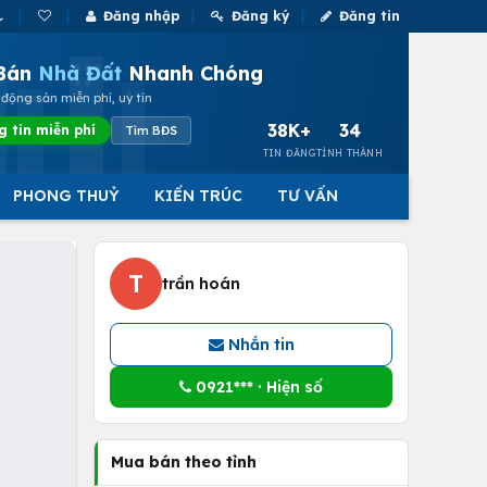
Đăng nhập
Đăng ký
Đăng tin
Bán
Nhà Đất
Nhanh Chóng
động sản miễn phí, uy tín
38K+
34
g tin miễn phí
Tìm BĐS
TIN ĐĂNG
TỈNH THÀNH
PHONG THUỶ
KIẾN TRÚC
TƯ VẤN
T
trần hoán
Nhắn tin
0921*** · Hiện số
Mua bán theo tỉnh