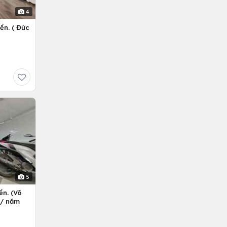
4
ền. ( Đức
5
ền. (Võ
ỷ/ năm