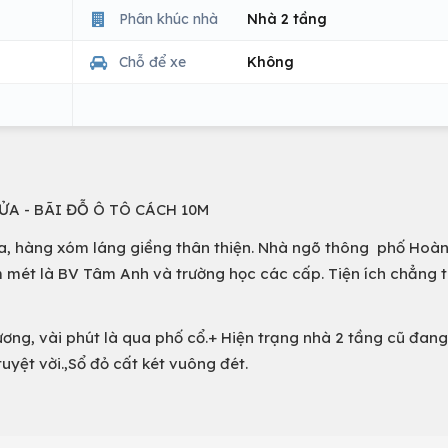
Phân khúc nhà
Nhà 2 tầng
Chỗ để xe
Không
ỬA - BÃI ĐỖ Ô TÔ CÁCH 10M
n cửa, hàng xóm láng giềng thân thiện. Nhà ngõ thông phố Hoà
 mét là BV Tâm Anh và trường học các cấp. Tiện ích chẳng t
ơng, vài phút là qua phố cổ.+ Hiện trạng nhà 2 tầng cũ đan
uyệt vời.,Sổ đỏ cất két vuông đét.