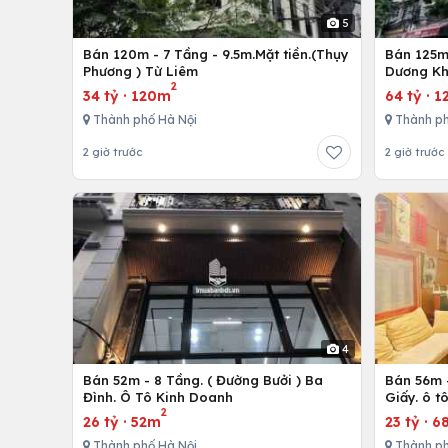
5
Bán 120m - 7 Tầng - 9.5m.Mặt tiền.(Thụy
Bán 125m 
Phương ) Từ Liêm
Dương Kh
2
34 tỷ
·
120m
64 tỷ
·
1
Thành phố Hà Nội
Thành ph
2 giờ trước
2 giờ trước
4
Bán 52m - 8 Tầng. ( Đường Bưởi ) Ba
Bán 56m -
Đình. Ô Tô Kinh Doanh
Giấy. ô t
2
26 tỷ
·
52m
23 tỷ
·
6
Thành phố Hà Nội
Thành ph