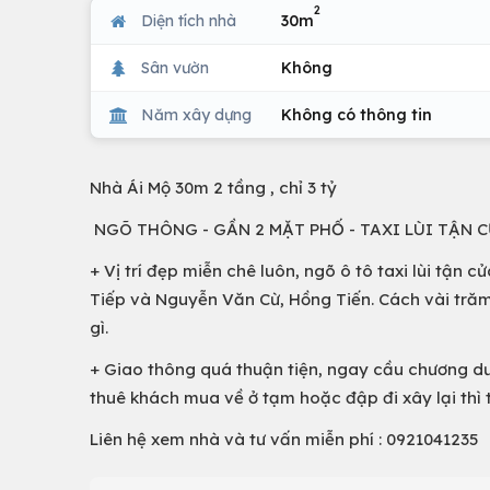
2
Diện tích nhà
30m
Sân vườn
Không
Năm xây dựng
Không có thông tin
Nhà Ái Mộ 30m 2 tầng , chỉ 3 tỷ
NGÕ THÔNG - GẦN 2 MẶT PHỐ - TAXI LÙI TẬN C
+ Vị trí đẹp miễn chê luôn, ngõ ô tô taxi lùi tậ
Tiếp và Nguyễn Văn Cừ, Hồng Tiến. Cách vài trăm
gì.
+ Giao thông quá thuận tiện, ngay cầu chương dư
thuê khách mua về ở tạm hoặc đập đi xây lại thì t
Liên hệ xem nhà và tư vấn miễn phí : 0921041235