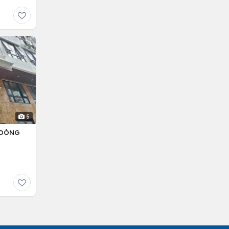
5
– DÒNG