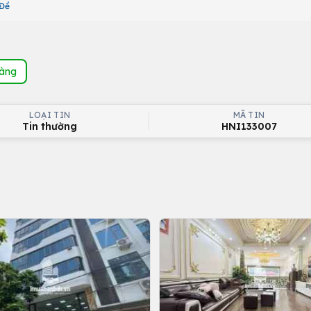
 Đề
hàng
LOẠI TIN
MÃ TIN
Tin thường
HNI133007