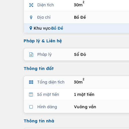
2
Diện tích
30m
Địa chỉ
Bồ Đề
Khu vực
›
Bồ Đề
Pháp lý & Liên hệ
Pháp lý
Sổ Đỏ
Thông tin đất
2
Tổng diện tích
30m
Số mặt tiền
1 mặt tiền
Hình dáng
Vuông vắn
Thông tin nhà