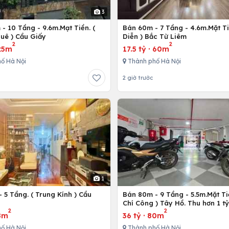
3
- 10 Tầng - 9.6m.Mạt Tiền. (
Bán 60m - 7 Tầng - 4.6m.Mặt Ti
uê ) Cầu Giấy
Diễn ) Bắc Từ Liêm
2
2
25m
17.5 tỷ
·
60m
ố Hà Nội
Thành phố Hà Nội
2 giờ trước
1
 5 Tầng. ( Trung Kính ) Cầu
Bán 80m - 9 Tầng - 5.5m.Mặt Ti
ô
Chí Công ) Tây Hồ. Thu hơn 1 t
2
2
8m
36 tỷ
·
80m
ố Hà Nội
Thành phố Hà Nội