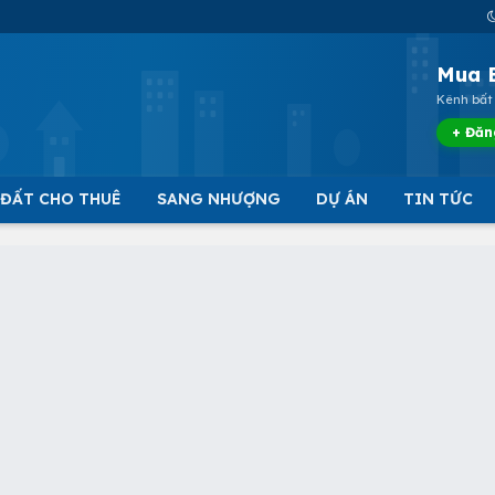
Mua 
Kênh bất 
+ Đăn
 ĐẤT CHO THUÊ
SANG NHƯỢNG
DỰ ÁN
TIN TỨC