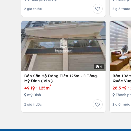
2 giờ trước
2 giờ trước
4
Bán Căn Hộ Dòng Tiền 125m - 8 Tầng.
Bán 106m 
Mỹ Đình ( Vip )
Quốc Vượ
2
49 tỷ
·
125m
28.5 tỷ
·
mỹ Đình
Thành ph
2 giờ trước
2 giờ trước