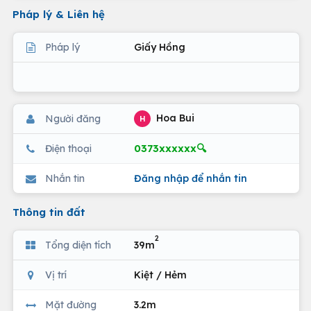
Pháp lý & Liên hệ
Pháp lý
Giấy Hồng
Hoa Bui
Người đăng
H
0373xxxxxx🔍
Điện thoại
Nhắn tin
Đăng nhập để nhắn tin
Thông tin đất
2
Tổng diện tích
39m
Vị trí
Kiệt / Hẻm
Mặt đường
3.2m