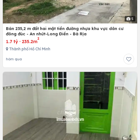
5
Bán 235,2 m đất hai mặt tiền đường nhựa khu vực dân cư
đông đúc - An nhứt-Long Điền - Bà Rịa
2
1.7 tỷ
·
235.2m
Thành phố Hồ Chí Minh
hôm qua