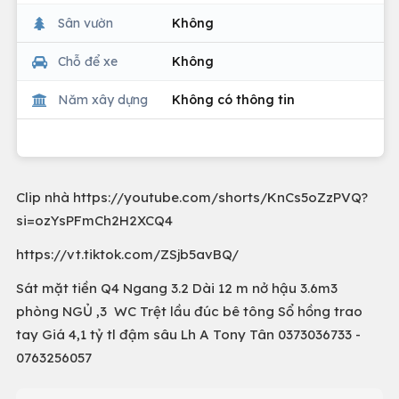
Sân vườn
Không
Chỗ để xe
Không
Năm xây dựng
Không có thông tin
Clip nhà https://youtube.com/shorts/KnCs5oZzPVQ?
si=ozYsPFmCh2H2XCQ4
https://vt.tiktok.com/ZSjb5avBQ/
Sát mặt tiền Q4 Ngang 3.2 Dài 12 m nở hậu 3.6m3
phòng NGỦ ,3 WC Trệt lầu đúc bê tông Sổ hồng trao
tay Giá 4,1 tỷ tl đậm sâu Lh A Tony Tân 0373036733 -
0763256057