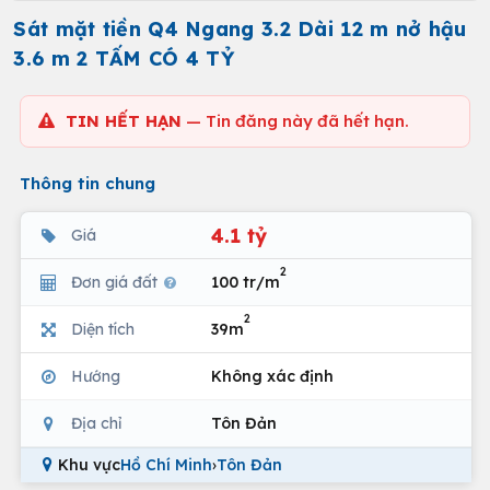
Sát mặt tiền Q4 Ngang 3.2 Dài 12 m nở hậu
3.6 m 2 TẤM CÓ 4 TỶ
TIN HẾT HẠN
— Tin đăng này đã hết hạn.
Thông tin chung
4.1 tỷ
Giá
2
Đơn giá đất
100 tr/m
2
Diện tích
39m
Hướng
Không xác định
Địa chỉ
Tôn Đản
Khu vực
Hồ Chí Minh
›
Tôn Đản