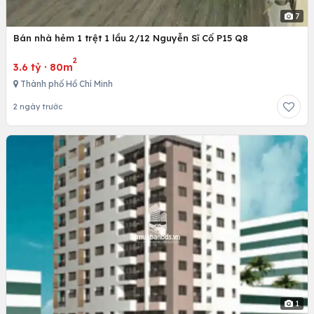
7
Bán nhà hẻm 1 trệt 1 lầu 2/12 Nguyễn Sĩ Cố P15 Q8
2
3.6 tỷ
·
80m
Thành phố Hồ Chí Minh
2 ngày trước
1