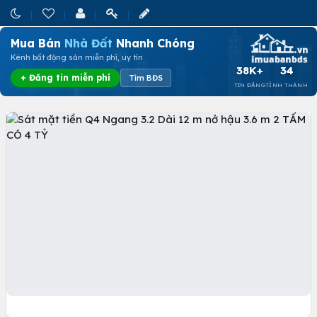
Mua Bán
Nhà Đất
Nhanh Chóng
Kênh bất động sản miễn phí, uy tín
38K+
34
+ Đăng tin miễn phí
Tìm BĐS
TIN ĐĂNG
TỈNH THÀNH