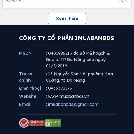
30/07/2026
Xem thêm
CÔNG TY CỔ PHẦN IMUABANBDS
MSDN
: 0401986213 do Sở Kế hoạch &
Đầu tư TP Đà Nẵng cấp ngày
01/7/2019
Trụ sở
: 16 Nguyễn Sơn Hà, phường Hòa
chính
Cường, tp Đà Nẵng
Điện thoại
: 0935373173
Website
: www.imuabanbds.vn
Email
:
imuabanbds@gmail.com