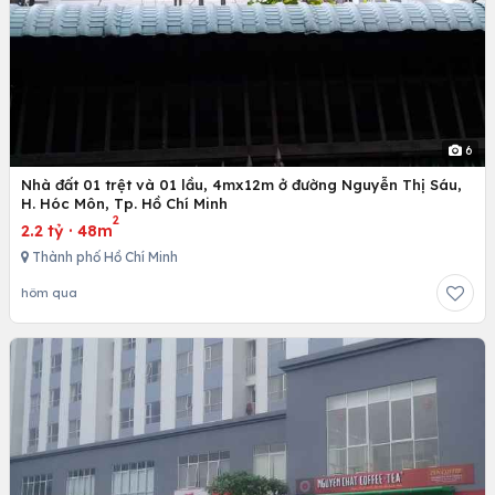
6
Nhà đất 01 trệt và 01 lầu, 4mx12m ở đường Nguyễn Thị Sáu,
H. Hóc Môn, Tp. Hồ Chí Minh
2
2.2 tỷ
·
48m
Thành phố Hồ Chí Minh
hôm qua