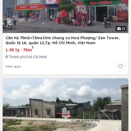
13
Căn hộ 75m2=7.5mx10m chung cư Hoa Phượng/ Zen Tower,
Quốc lộ 1A, quân 12,Tp. Hồ Chí Minh, Việt Nam
2
1.95 tỷ
·
75m
Thành phố Hồ Chí Minh
hôm qua