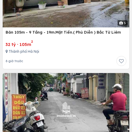
5
Bán 105m - 9 Tầng - 19m.Mặt Tiền.( Phú Diễn ) Bắc Từ Liêm
2
32 tỷ
·
105m
Thành phố Hà Nội
6 giờ trước