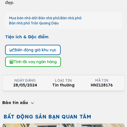
đẹp.
Mua bán nhà đất
Bán nhà phố
Bán nhà phố
Bán nhà phố Trần Quang Diệu
Tiện ích & Đặc điểm
Biến động giá khu vực
Tính lãi vay ngân hàng
NGÀY ĐĂNG
LOẠI TIN
MÃ TIN
28/05/2024
Tin thường
HNI128176
Báo tin xấu
BẤT ĐỘNG SẢN BẠN QUAN TÂM