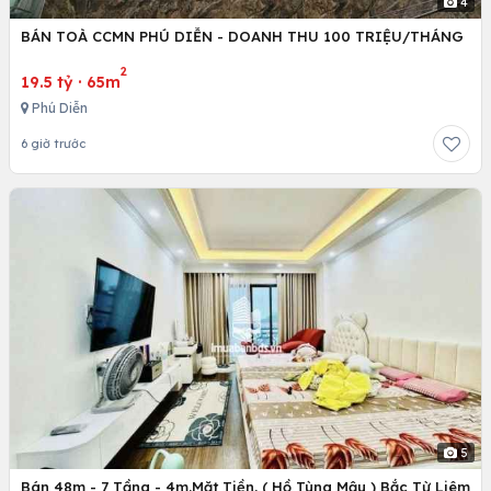
4
BÁN TOÀ CCMN PHÚ DIỄN - DOANH THU 100 TRIỆU/THÁNG
2
19.5 tỷ
·
65m
Phú Diễn
6 giờ trước
5
Bán 48m - 7 Tầng - 4m.Mặt Tiền. ( Hồ Tùng Mậu ) Bắc Từ Liêm