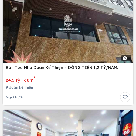
5
Bán Tòa Nhà Doãn Kế Thiện – DÒNG TIỀN 1,2 TỶ/NĂM.
2
24.5 tỷ
·
68m
doãn kế thiện
6 giờ trước