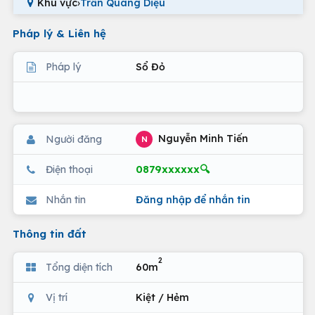
Khu vực
›
Trần Quang Diệu
Pháp lý & Liên hệ
Pháp lý
Sổ Đỏ
Nguyễn Minh Tiến
Người đăng
N
0879xxxxxx🔍
Điện thoại
Nhắn tin
Đăng nhập để nhắn tin
Thông tin đất
2
Tổng diện tích
60m
Vị trí
Kiệt / Hẻm