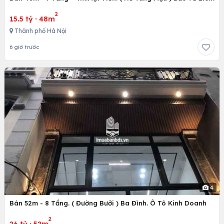
2
15.5 tỷ
·
48m
Thành phố Hà Nội
6 giờ trước
4
Bán 52m - 8 Tầng. ( Đường Bưởi ) Ba Đình. Ô Tô Kinh Doanh
2
26 tỷ
·
52m