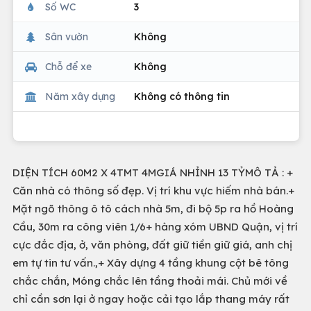
Số WC
3
Sân vườn
Không
Chỗ để xe
Không
Năm xây dựng
Không có thông tin
DIỆN TÍCH 60M2 X 4TMT 4MGIÁ NHỈNH 13 TỶMÔ TẢ : +
Căn nhà có thông số đẹp. Vị trí khu vực hiếm nhà bán.+
Mặt ngõ thông ô tô cách nhà 5m, đi bộ 5p ra hồ Hoàng
Cầu, 30m ra công viên 1/6+ hàng xóm UBND Quận, vị trí
cực đắc địa, ở, văn phòng, đất giữ tiền giữ giá, anh chị
em tự tin tư vấn.,+ Xây dựng 4 tầng khung cột bê tông
chắc chắn, Móng chắc lên tầng thoải mái. Chủ mới về
chỉ cần sơn lại ở ngay hoặc cải tạo lắp thang máy rất