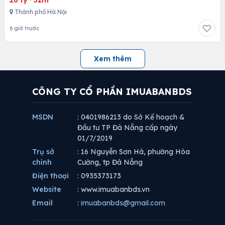
Thành phố Hà Nội
6 giờ trước
Xem thêm
CÔNG TY CỔ PHẦN IMUABANBDS
MSDN
: 0401986213 do Sở Kế hoạch &
Đầu tư TP Đà Nẵng cấp ngày
01/7/2019
Trụ sở
: 16 Nguyễn Sơn Hà, phường Hòa
chính
Cường, tp Đà Nẵng
Điện thoại
: 0935373173
Website
: www.imuabanbds.vn
Email
:
imuabanbds@gmail.com