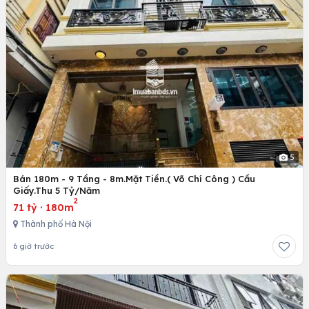
5
Bán 180m - 9 Tầng - 8m.Mặt Tiền.( Võ Chí Công ) Cầu
Giấy.Thu 5 Tỷ/Năm
2
71 tỷ
·
180m
Thành phố Hà Nội
6 giờ trước