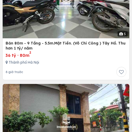
5
Bán 80m - 9 Tầng - 5.5m.Mặt Tiền. (Võ Chí Công ) Tây Hồ. Thu
hơn 1 tỷ/ năm
2
36 tỷ
·
80m
Thành phố Hà Nội
6 giờ trước