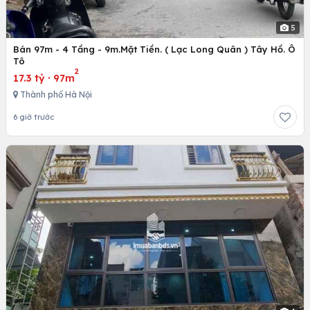
5
Bán 97m - 4 Tầng - 9m.Mặt Tiền. ( Lạc Long Quân ) Tây Hồ. Ô
Tô
2
17.3 tỷ
·
97m
Thành phố Hà Nội
6 giờ trước