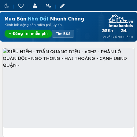
Mua Bán
Nhà Đất
Nhanh Chóng
Kênh bất động sản miễn phí, uy tín
38K+
34
+ Đăng tin miễn phí
Tìm BĐS
TIN ĐĂNG
TỈNH THÀNH