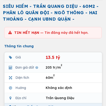
SIÊU HIẾM - TRẦN QUANG DIỆU - 60M2 -
PHÂN LÔ QUÂN ĐỘI - NGÕ THÔNG - HAI
THOÁNG - CẠNH UBND QUẬN -
TIN HẾT HẠN
— Tin đăng này đã hết hạn.
Thông tin chung
13.5 tỷ
Giá
2
Đơn giá đất
205 tr/m
2
Diện tích
60m
Hướng
Không xác định
Địa chỉ
Trần Quang Diệu