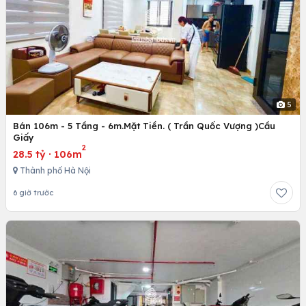
5
Bán 106m - 5 Tầng - 6m.Mặt Tiền. ( Trần Quốc Vượng )Cầu
Giấy
2
28.5 tỷ
·
106m
Thành phố Hà Nội
6 giờ trước