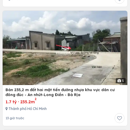
5
Bán 235,2 m đất hai mặt tiền đường nhựa khu vực dân cư
đông đúc - An nhứt-Long Điền - Bà Rịa
2
1.7 tỷ
·
235.2m
Thành phố Hồ Chí Minh
13 giờ trước