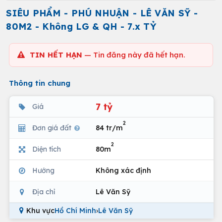
SIÊU PHẨM - PHÚ NHUẬN - LÊ VĂN SỸ -
80M2 - Không LG & QH - 7.x TỶ
TIN HẾT HẠN
— Tin đăng này đã hết hạn.
Thông tin chung
7 tỷ
Giá
2
Đơn giá đất
84 tr/m
2
Diện tích
80m
Hướng
Không xác định
Địa chỉ
Lê Văn Sỹ
Khu vực
Hồ Chí Minh
›
Lê Văn Sỹ