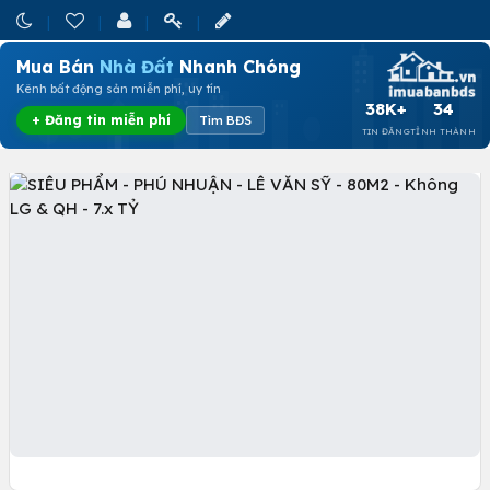
Mua Bán
Nhà Đất
Nhanh Chóng
Kênh bất động sản miễn phí, uy tín
38K+
34
+ Đăng tin miễn phí
Tìm BĐS
TIN ĐĂNG
TỈNH THÀNH