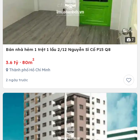
7
Bán nhà hẻm 1 trệt 1 lầu 2/12 Nguyễn Sĩ Cố P15 Q8
2
3.6 tỷ
·
80m
Thành phố Hồ Chí Minh
2 ngày trước