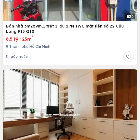
6
Bán nhà 3m2x9m,1 trệt 1 lầu 2PN 1WC,mặt tiền số 22 Cửu
Long P15 Q10
2
8.5 tỷ
·
23m
Thành phố Hồ Chí Minh
3 ngày trước