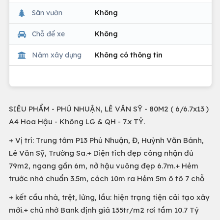
Sân vườn
Không
Chỗ để xe
Không
Năm xây dựng
Không có thông tin
SIÊU PHẨM - PHÚ NHUẬN, LÊ VĂN SỸ - 80M2 ( 6/6.7x13 )
A4 Hoa Hậu - Không LG & QH - 7.x TỶ.
+ Vị trí: Trung tâm P13 Phú Nhuận, Đ, Huỳnh Văn Bánh,
Lê Văn Sỹ, Trường Sa.+ Diện tích đẹp công nhận đủ
79m2, ngang gần 6m, nở hậu vuông đẹp 6.7m.+ Hẻm
trước nhà chuẩn 3.5m, cách 10m ra Hẻm 5m ô tô 7 chỗ
+ kết cầu nhà, trệt, lửng, lầu: hiện trạng tiện cải tạo xây
mới.+ chủ nhở Bank định giá 135tr/m2 rơi tầm 10.7 Tỷ