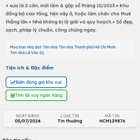
+ xưa là 2 căn, mới làm & gộp sổ tháng 10/2023.+ Khu
đồng bộ cao tầng, tiện xây ở, hoặc làm chdv cho thuê
thắng lớn.+ Nhà không bị lộ giới và quy hoạch.+ Sổ đẹp,
sạch, pháp lý chuẩn, công chứng ngay.
Mua ban nha dat
Tìm nhà
Tìm nhà Thành phố Hồ Chí Minh
Tìm nhà Lê Văn Sỹ
Tiện ích & Đặc điểm
Biến động giá khu vực
Tính lãi vay ngân hàng
NGÀY ĐĂNG
LOẠI TIN
MÃ TIN
05/07/2024
Tin thường
HCM129876