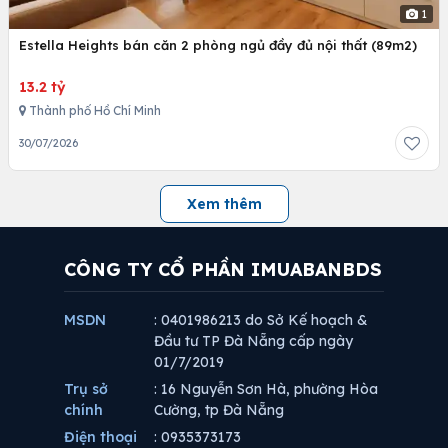
1
Estella Heights bán căn 2 phòng ngủ đầy đủ nội thất (89m2)
13.2 tỷ
Thành phố Hồ Chí Minh
30/07/2026
Xem thêm
CÔNG TY CỔ PHẦN IMUABANBDS
MSDN
: 0401986213 do Sở Kế hoạch &
Đầu tư TP Đà Nẵng cấp ngày
01/7/2019
Trụ sở
: 16 Nguyễn Sơn Hà, phường Hòa
chính
Cường, tp Đà Nẵng
Điện thoại
: 0935373173