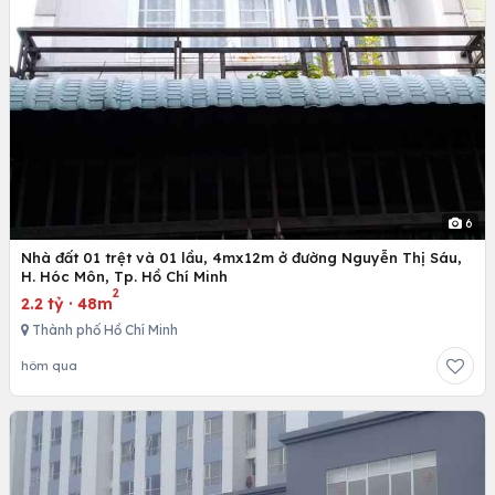
6
Nhà đất 01 trệt và 01 lầu, 4mx12m ở đường Nguyễn Thị Sáu,
H. Hóc Môn, Tp. Hồ Chí Minh
2
2.2 tỷ
·
48m
Thành phố Hồ Chí Minh
hôm qua