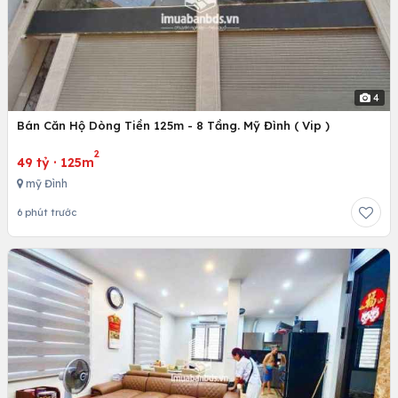
4
Bán Căn Hộ Dòng Tiền 125m - 8 Tầng. Mỹ Đình ( Vip )
2
49 tỷ
·
125m
mỹ Đình
6 phút trước