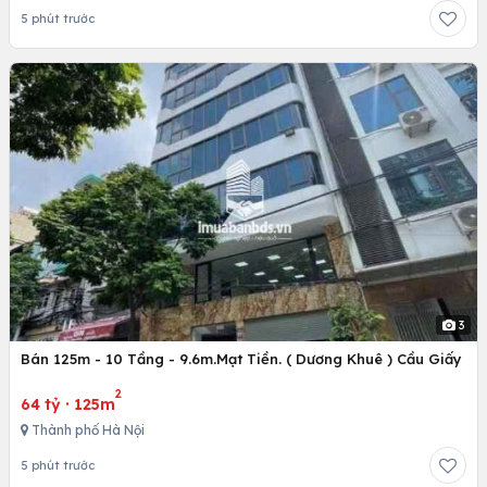
5 phút trước
3
Bán 125m - 10 Tầng - 9.6m.Mạt Tiền. ( Dương Khuê ) Cầu Giấy
2
64 tỷ
·
125m
Thành phố Hà Nội
5 phút trước