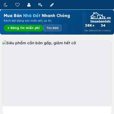
Mua Bán
Nhà Đất
Nhanh Chóng
Kênh bất động sản miễn phí, uy tín
38K+
34
+ Đăng tin miễn phí
Tìm BĐS
TIN ĐĂNG
TỈNH THÀNH