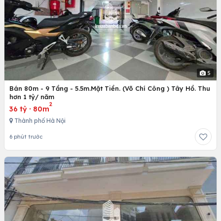
5
Bán 80m - 9 Tầng - 5.5m.Mặt Tiền. (Võ Chí Công ) Tây Hồ. Thu
hơn 1 tỷ/ năm
2
36 tỷ
·
80m
Thành phố Hà Nội
6 phút trước