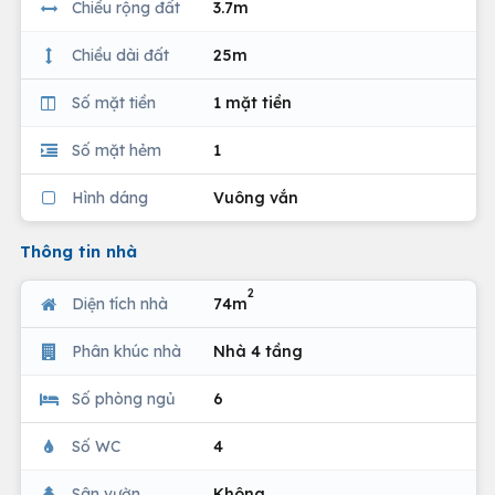
Chiều rộng đất
3.7m
Chiều dài đất
25m
Số mặt tiền
1 mặt tiền
Số mặt hẻm
1
Hình dáng
Vuông vắn
Thông tin nhà
2
Diện tích nhà
74m
Phân khúc nhà
Nhà 4 tầng
Số phòng ngủ
6
Số WC
4
Sân vườn
Không