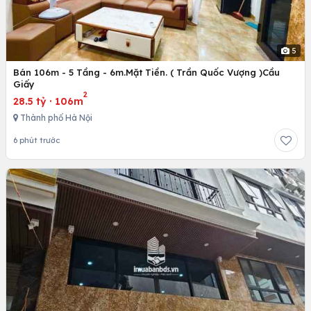
5
Bán 106m - 5 Tầng - 6m.Mặt Tiền. ( Trần Quốc Vượng )Cầu
Giấy
2
28.5 tỷ
·
106m
Thành phố Hà Nội
6 phút trước