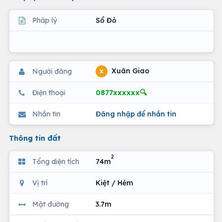
Pháp lý
Sổ Đỏ
Xuân Giao
Người đăng
X
0877xxxxxx🔍
Điện thoại
Nhắn tin
Đăng nhập để nhắn tin
Thông tin đất
2
Tổng diện tích
74m
Vị trí
Kiệt / Hẻm
Mặt đường
3.7m