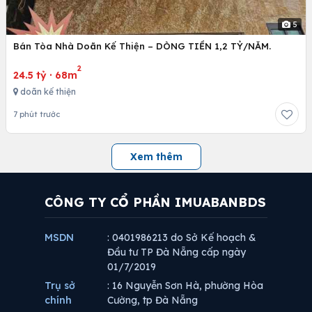
5
Bán Tòa Nhà Doãn Kế Thiện – DÒNG TIỀN 1,2 TỶ/NĂM.
2
24.5 tỷ
·
68m
doãn kế thiện
7 phút trước
Xem thêm
CÔNG TY CỔ PHẦN IMUABANBDS
MSDN
: 0401986213 do Sở Kế hoạch &
Đầu tư TP Đà Nẵng cấp ngày
01/7/2019
Trụ sở
: 16 Nguyễn Sơn Hà, phường Hòa
chính
Cường, tp Đà Nẵng