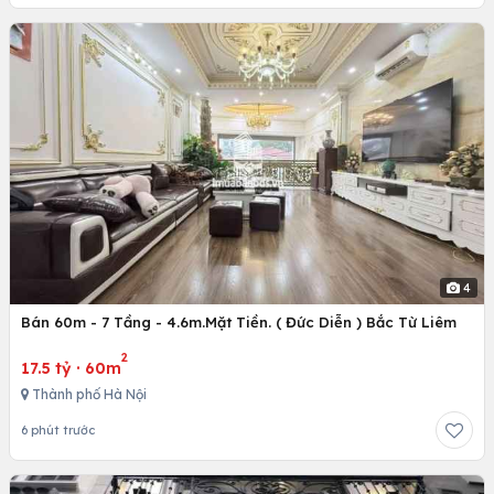
4
Bán 60m - 7 Tầng - 4.6m.Mặt Tiền. ( Đức Diễn ) Bắc Từ Liêm
2
17.5 tỷ
·
60m
Thành phố Hà Nội
6 phút trước