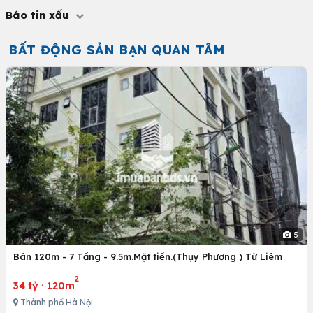
Báo tin xấu
BẤT ĐỘNG SẢN BẠN QUAN TÂM
5
Bán 120m - 7 Tầng - 9.5m.Mặt tiền.(Thụy Phương ) Từ Liêm
2
34 tỷ
·
120m
Thành phố Hà Nội