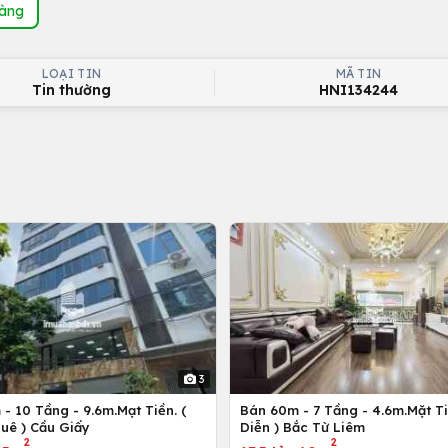
hàng
LOẠI TIN
MÃ TIN
Tin thường
HNI134244
3
- 10 Tầng - 9.6m.Mạt Tiền. (
Bán 60m - 7 Tầng - 4.6m.Mặt Ti
uê ) Cầu Giấy
Diễn ) Bắc Từ Liêm
2
2