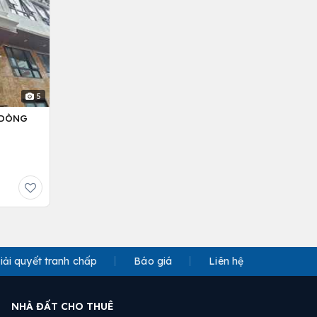
5
– DÒNG
iải quyết tranh chấp
Báo giá
Liên hệ
NHÀ ĐẤT CHO THUÊ