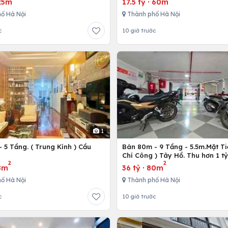
25m
17.5 tỷ
·
60m
ố Hà Nội
Thành phố Hà Nội
c
10 giờ trước
1
 5 Tầng. ( Trung Kính ) Cầu
Bán 80m - 9 Tầng - 5.5m.Mặt Ti
ô
Chí Công ) Tây Hồ. Thu hơn 1 t
2
2
8m
36 tỷ
·
80m
ố Hà Nội
Thành phố Hà Nội
c
10 giờ trước