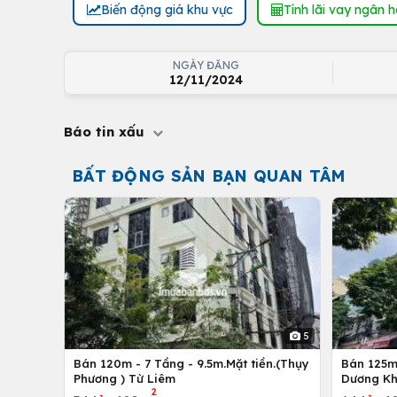
Biến động giá khu vực
Tính lãi vay ngân 
NGÀY ĐĂNG
12/11/2024
Báo tin xấu
BẤT ĐỘNG SẢN BẠN QUAN TÂM
5
Bán 120m - 7 Tầng - 9.5m.Mặt tiền.(Thụy
Bán 125m 
Phương ) Từ Liêm
Dương Kh
2