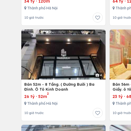
34 tỷ
·
120m
64 tỷ
·
1
Thành phố Hà Nội
Thành ph
10 giờ trước
10 giờ trướ
4
Bán 52m - 8 Tầng. ( Đường Bưởi ) Ba
Bán 56m -
Đình. Ô Tô Kinh Doanh
Giấy. ô t
2
26 tỷ
·
52m
23 tỷ
·
6
Thành phố Hà Nội
Thành ph
10 giờ trước
10 giờ trướ