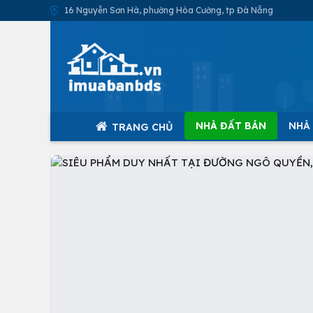
16 Nguyễn Sơn Hà, phường Hòa Cường, tp Đà Nẵng
NHÀ ĐẤT BÁN
NHÀ
TRANG CHỦ