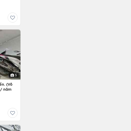
5
ền. (Võ
ỷ/ năm