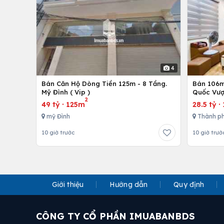
4
Bán Căn Hộ Dòng Tiền 125m - 8 Tầng.
Bán 106m 
Mỹ Đình ( Vip )
Quốc Vượ
2
49 tỷ
·
125m
28.5 tỷ
·
mỹ Đình
Thành ph
10 giờ trước
10 giờ trướ
Giới thiệu
Hướng dẫn
Quy định
CÔNG TY CỔ PHẦN IMUABANBDS