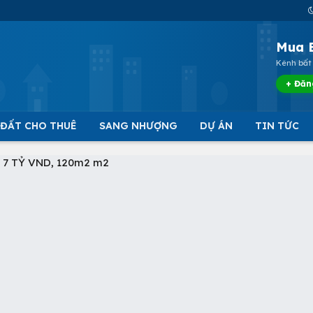
Mua 
Kênh bất 
+ Đăn
 ĐẤT CHO THUÊ
SANG NHƯỢNG
DỰ ÁN
TIN TỨC