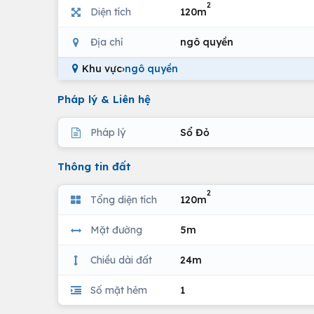
2
Diện tích
120m
Địa chỉ
ngô quyền
Khu vực
›
ngô quyền
Pháp lý & Liên hệ
Pháp lý
Sổ Đỏ
Thông tin đất
2
Tổng diện tích
120m
Mặt đường
5m
Chiều dài đất
24m
Số mặt hẻm
1