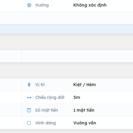
Hướng
Không xác định
Vị trí
Kiệt / Hẻm
Chiều rộng đất
5m
Số mặt tiền
1 mặt tiền
Hình dáng
Vuông vắn