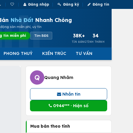
Đăng nhập
Đăng ký
Đăng tin
Bán
Nhà Đất
Nhanh Chóng
động sản miễn phí, uy tín
38K+
34
g tin miễn phí
Tìm BĐS
TIN ĐĂNG
TỈNH THÀNH
PHONG THUỶ
KIẾN TRÚC
TƯ VẤN
Q
Quang Nhâm
Nhắn tin
0944*** · Hiện số
Mua bán theo tỉnh