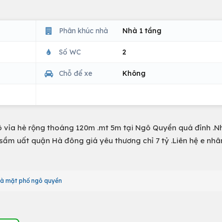
Phân khúc nhà
Nhà 1 tầng
Số WC
2
Chỗ để xe
Không
lô vỉa hè rộng thoáng 120m .mt 5m tại Ngô Quyền quá đỉnh .
tế sầm uất quận Hà đông giá yêu thương chỉ 7 tỷ .Liên hệ e nh
à mặt phố ngô quyền