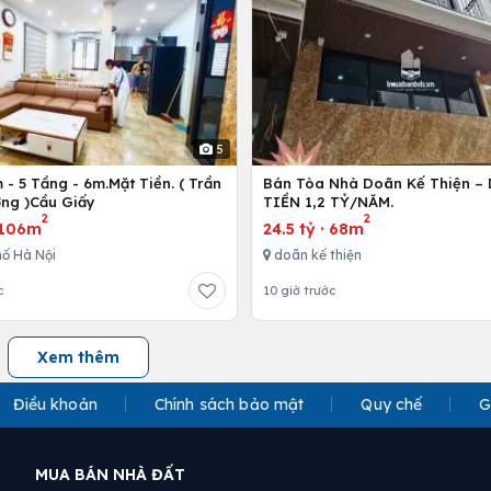
5
- 5 Tầng - 6m.Mặt Tiền. ( Trần
Bán Tòa Nhà Doãn Kế Thiện 
ng )Cầu Giấy
TIỀN 1,2 TỶ/NĂM.
2
2
106m
24.5 tỷ
·
68m
ố Hà Nội
doãn kế thiện
c
10 giờ trước
Xem thêm
Điều khoản
Chính sách bảo mật
Quy chế
G
MUA BÁN NHÀ ĐẤT