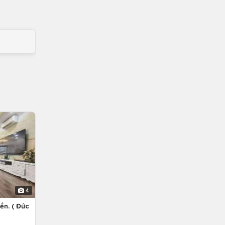
4
ền. ( Đức