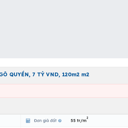
Ô QUYỀN, 7 TỶ VND, 120m2 m2
2
Đơn giá đất
55 tr/m