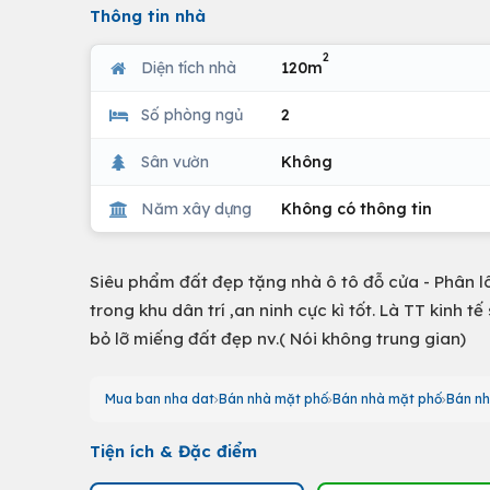
Thông tin nhà
2
Diện tích nhà
120m
Số phòng ngủ
2
Sân vườn
Không
Năm xây dựng
Không có thông tin
Siêu phẩm đất đẹp tặng nhà ô tô đỗ cửa - Phân 
trong khu dân trí ,an ninh cực kì tốt. Là TT kinh 
bỏ lỡ miếng đất đẹp nv.( Nói không trung gian)
Mua ban nha dat
Bán nhà mặt phố
Bán nhà mặt phố
Bán nh
Tiện ích & Đặc điểm