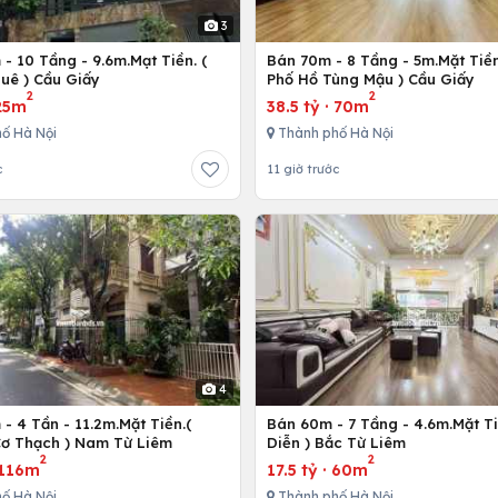
3
- 10 Tầng - 9.6m.Mạt Tiền. (
Bán 70m - 8 Tầng - 5m.Mặt Tiền
uê ) Cầu Giấy
Phố Hồ Tùng Mậu ) Cầu Giấy
2
2
25m
38.5 tỷ
·
70m
ố Hà Nội
Thành phố Hà Nội
c
11 giờ trước
4
- 4 Tần - 11.2m.Mặt Tiền.(
Bán 60m - 7 Tầng - 4.6m.Mặt Ti
ơ Thạch ) Nam Từ Liêm
Diễn ) Bắc Từ Liêm
2
2
116m
17.5 tỷ
·
60m
ố Hà Nội
Thành phố Hà Nội