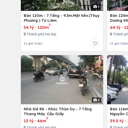
5
Bán 120m - 7 Tầng - 9.5m.Mặt tiền.(Thụy
Bán 125m 
Phương ) Từ Liêm
Dương Kh
2
34 tỷ
·
120m
64 tỷ
·
1
Thành phố Hà Nội
Thành ph
11 giờ trước
11 giờ trướ
4
Nhà Siê Rẻ - Khúc Thừa Dụ - 7 Tầng
Bán 116m 
Thang Máy. Cầu Giấy
Nguyễn C
2
13 tỷ
·
46m
39.5 tỷ
·
Thành phố Hà Nội
Thành ph