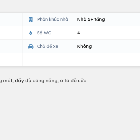
Phân khúc nhà
Nhà 5+ tầng
Số WC
4
Chỗ để xe
Không
g mát, đầy đủ công năng, ô tô đỗ cửa