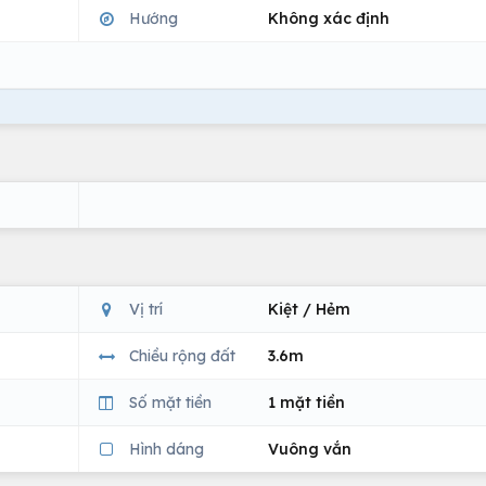
Hướng
Không xác định
Vị trí
Kiệt / Hẻm
Chiều rộng đất
3.6m
Số mặt tiền
1 mặt tiền
Hình dáng
Vuông vắn