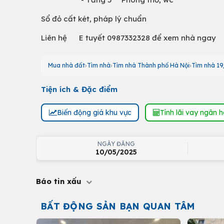
Sổ đỏ cất két, pháp lý chuẩn
Liên hệ E tuyết 0987332328 để xem nhà ngay
Mua nhà đất
Tìm nhà
Tìm nhà Thành phố Hà Nội
Tìm nhà 19
Tiện ích & Đặc điểm
Biến động giá khu vực
Tính lãi vay ngân 
NGÀY ĐĂNG
10/05/2025
Báo tin xấu
BẤT ĐỘNG SẢN BẠN QUAN TÂM