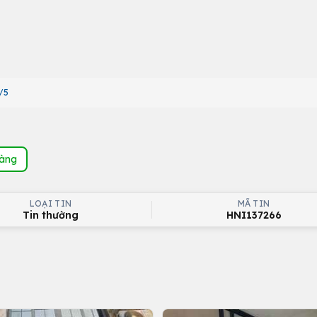
/5
hàng
LOẠI TIN
MÃ TIN
Tin thường
HNI137266