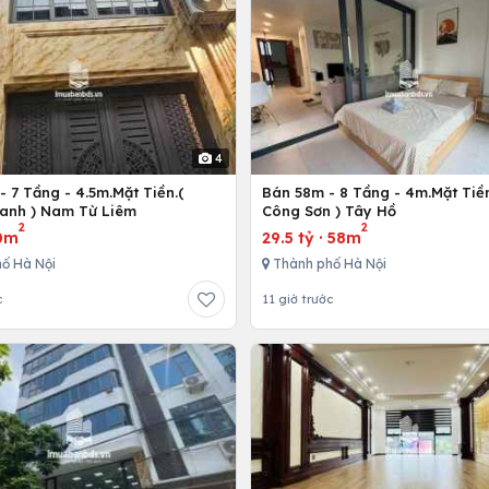
4
 7 Tầng - 4.5m.Mặt Tiền.(
Bán 58m - 8 Tầng - 4m.Mặt Tiền
anh ) Nam Từ Liêm
Công Sơn ) Tây Hồ
2
2
0m
29.5 tỷ
·
58m
ố Hà Nội
Thành phố Hà Nội
c
11 giờ trước