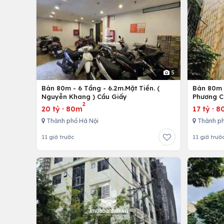
5
Bán 80m - 6 Tầng - 6.2m.Mặt Tiền. (
Bán 80m -
Nguyễn Khang ) Cầu Giấy
Phương C
2
20 tỷ
·
80m
17 tỷ
·
8
Thành phố Hà Nội
Thành ph
11 giờ trước
11 giờ trướ