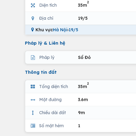
2
Diện tích
35m
Địa chỉ
19/5
Khu vực
Hà Nội
›
19/5
Pháp lý & Liên hệ
Pháp lý
Sổ Đỏ
Thông tin đất
2
Tổng diện tích
35m
Mặt đường
3.6m
Chiều dài đất
9m
Số mặt hẻm
1