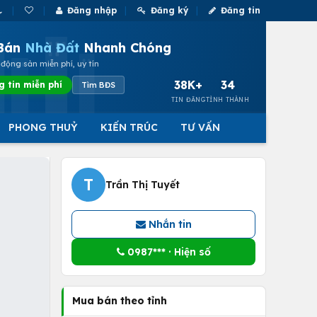
Đăng nhập
Đăng ký
Đăng tin
Bán
Nhà Đất
Nhanh Chóng
động sản miễn phí, uy tín
38K+
34
g tin miễn phí
Tìm BĐS
TIN ĐĂNG
TỈNH THÀNH
PHONG THUỶ
KIẾN TRÚC
TƯ VẤN
T
Trần Thị Tuyết
Nhắn tin
0987*** · Hiện số
Mua bán theo tỉnh