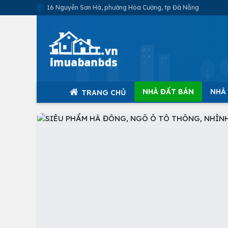
16 Nguyễn Sơn Hà, phường Hòa Cường, tp Đà Nẵng
NHÀ ĐẤT BÁN
NHÀ
TRANG CHỦ