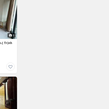
1
.( Trịnh