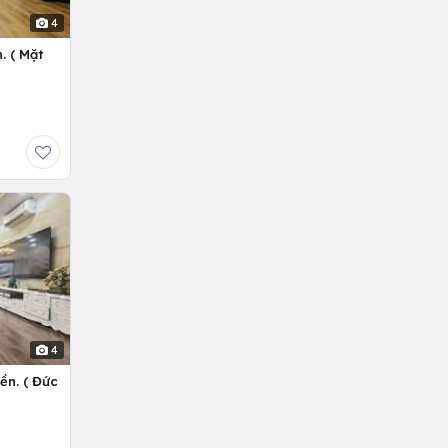
4
. ( Mặt
4
ền. ( Đức