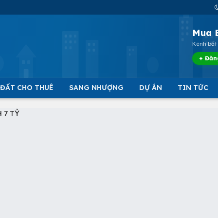
Mua 
Kênh bất 
+ Đăn
 ĐẤT CHO THUÊ
SANG NHƯỢNG
DỰ ÁN
TIN TỨC