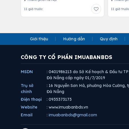
11 giờ trước
11 giờ trướ
Giới thiệu
Hướng dẫn
Quy định
CÔNG TY CỔ PHẦN IMUABANBDS
MSDN
: 0401986213 do Sở Kế hoạch & Đầu tư TP
Đà Nẵng cấp ngày 01/7/2019
Trụ sở
: 16 Nguyễn Sơn Hà, phường Hòa Cường, t
chính
Đà Nẵng
Điện thoại
: 0935373173
Website
: www.imuabanbds.vn
Email
:
imuabanbds@gmail.com