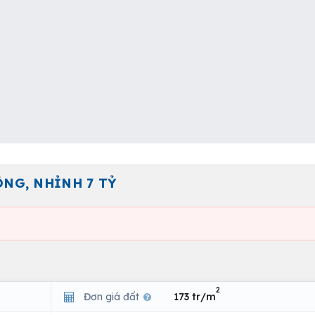
NG, NHỈNH 7 TỶ
2
Đơn giá đất
173 tr/m