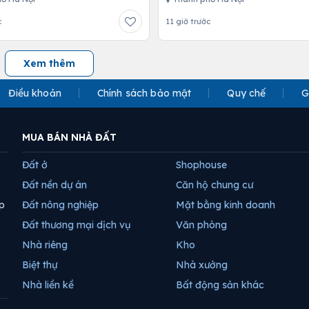
c
11 giờ trước
Xem thêm
Điều khoản
Chính sách bảo mật
Quy chế
G
MUA BÁN NHÀ ĐẤT
Đất ở
Shophouse
Đất nền dự án
Căn hộ chung cư
p
Đất nông nghiệp
Mặt bằng kinh doanh
Đất thương mại dịch vụ
Văn phòng
Nhà riêng
Kho
Biệt thự
Nhà xưởng
Nhà liền kề
Bất động sản khác