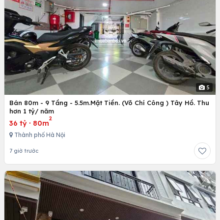
5
Bán 80m - 9 Tầng - 5.5m.Mặt Tiền. (Võ Chí Công ) Tây Hồ. Thu
hơn 1 tỷ/ năm
2
36 tỷ
·
80m
Thành phố Hà Nội
7 giờ trước