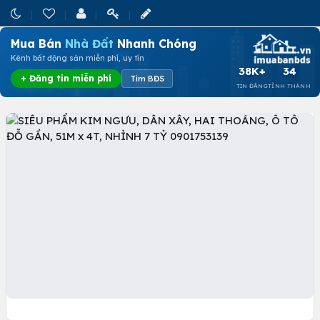
Mua Bán
Nhà Đất
Nhanh Chóng
Kênh bất động sản miễn phí, uy tín
38K+
34
+ Đăng tin miễn phí
Tìm BĐS
TIN ĐĂNG
TỈNH THÀNH