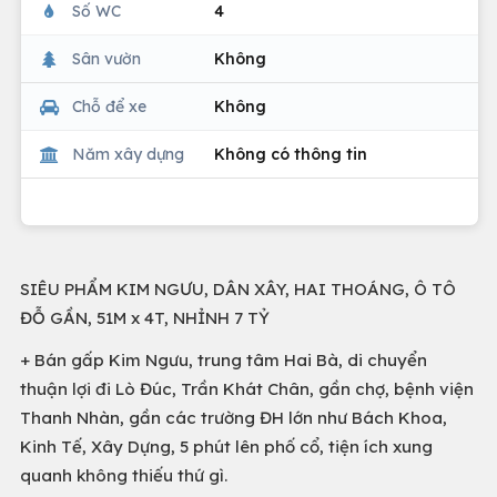
Số WC
4
Sân vườn
Không
Chỗ để xe
Không
Năm xây dựng
Không có thông tin
SIÊU PHẨM KIM NGƯU, DÂN XÂY, HAI THOÁNG, Ô TÔ
ĐỖ GẦN, 51M x 4T, NHỈNH 7 TỶ
+ Bán gấp Kim Ngưu, trung tâm Hai Bà, di chuyển
thuận lợi đi Lò Đúc, Trần Khát Chân, gần chợ, bệnh viện
Thanh Nhàn, gần các trường ĐH lớn như Bách Khoa,
Kinh Tế, Xây Dựng, 5 phút lên phố cổ, tiện ích xung
quanh không thiếu thứ gì.