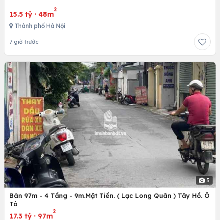
2
15.5 tỷ
·
48m
Thành phố Hà Nội
7 giờ trước
5
Bán 97m - 4 Tầng - 9m.Mặt Tiền. ( Lạc Long Quân ) Tây Hồ. Ô
Tô
2
17.3 tỷ
·
97m