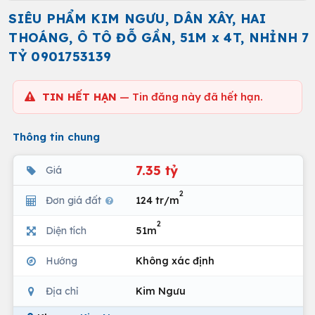
SIÊU PHẨM KIM NGƯU, DÂN XÂY, HAI
THOÁNG, Ô TÔ ĐỖ GẦN, 51M x 4T, NHỈNH 7
TỶ 0901753139
TIN HẾT HẠN
— Tin đăng này đã hết hạn.
Thông tin chung
7.35 tỷ
Giá
2
Đơn giá đất
124 tr/m
2
Diện tích
51m
Hướng
Không xác định
Địa chỉ
Kim Ngưu