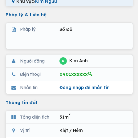
Khu vực
›
Kim Ngưu
Pháp lý & Liên hệ
Pháp lý
Sổ Đỏ
Kim Anh
Người đăng
K
0901xxxxxx🔍
Điện thoại
Nhắn tin
Đăng nhập để nhắn tin
Thông tin đất
2
Tổng diện tích
51m
Vị trí
Kiệt / Hẻm