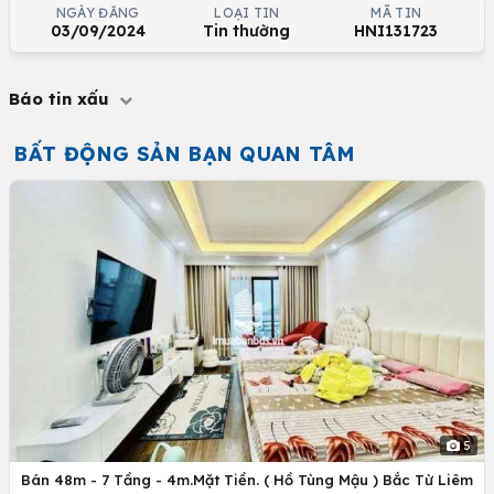
NGÀY ĐĂNG
LOẠI TIN
MÃ TIN
03/09/2024
Tin thường
HNI131723
Báo tin xấu
BẤT ĐỘNG SẢN BẠN QUAN TÂM
5
Bán 48m - 7 Tầng - 4m.Mặt Tiền. ( Hồ Tùng Mậu ) Bắc Từ Liêm