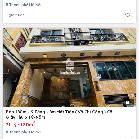
Thành phố Hà Nội
7 giờ trước
5
Bán 180m - 9 Tầng - 8m.Mặt Tiền.( Võ Chí Công ) Cầu
Giấy.Thu 5 Tỷ/Năm
2
71 tỷ
·
180m
Thành phố Hà Nội