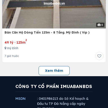
4
Bán Căn Hộ Dòng Tiền 125m - 8 Tầng. Mỹ Đình ( Vip )
2
49 tỷ
·
125m
mỹ Đình
7 giờ trước
Xem thêm
CÔNG TY CỔ PHẦN IMUABANBDS
MSDN
: 0401986213 do Sở Kế hoạch &
Đầu tư TP Đà Nẵng cấp ngày