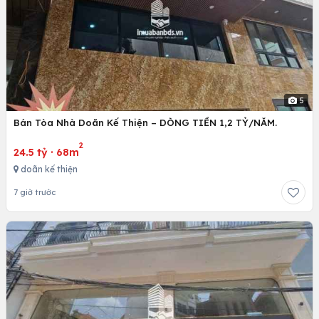
5
Bán Tòa Nhà Doãn Kế Thiện – DÒNG TIỀN 1,2 TỶ/NĂM.
2
24.5 tỷ
·
68m
doãn kế thiện
7 giờ trước