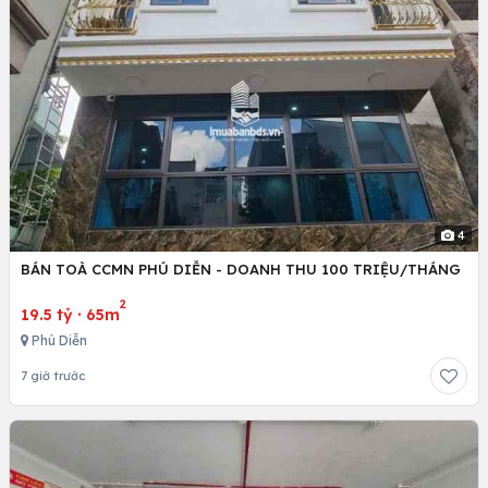
4
BÁN TOÀ CCMN PHÚ DIỄN - DOANH THU 100 TRIỆU/THÁNG
2
19.5 tỷ
·
65m
Phú Diễn
7 giờ trước