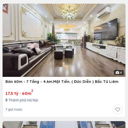
4
Bán 60m - 7 Tầng - 4.6m.Mặt Tiền. ( Đức Diễn ) Bắc Từ Liêm
2
17.5 tỷ
·
60m
Thành phố Hà Nội
7 giờ trước