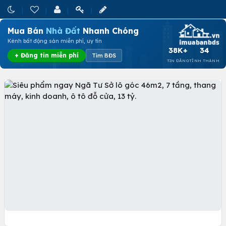
Mua Bán
Nhà Đất
Nhanh Chóng
Kênh bất động sản miễn phí, uy tín
38K+
34
+ Đăng tin miễn phí
Tìm BĐS
TIN ĐĂNG
TỈNH THÀNH