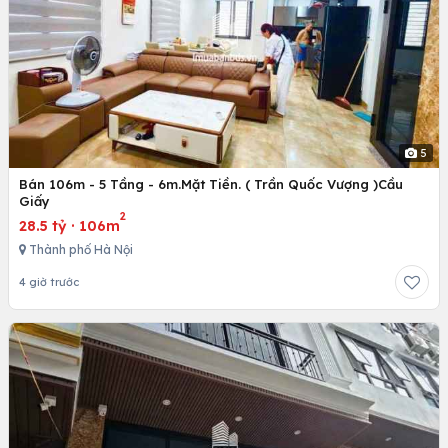
5
Bán 106m - 5 Tầng - 6m.Mặt Tiền. ( Trần Quốc Vượng )Cầu
Giấy
2
28.5 tỷ
·
106m
Thành phố Hà Nội
4 giờ trước