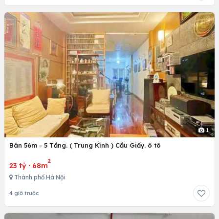
1
Bán 56m - 5 Tầng. ( Trung Kính ) Cầu Giấy. ô tô
2
23 tỷ
·
68m
Thành phố Hà Nội
4 giờ trước