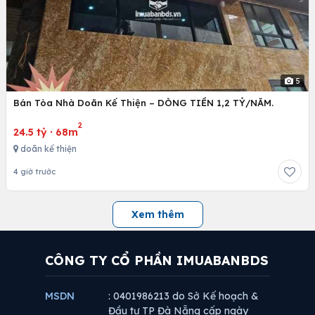
5
Bán Tòa Nhà Doãn Kế Thiện – DÒNG TIỀN 1,2 TỶ/NĂM.
2
24.5 tỷ
·
68m
doãn kế thiện
4 giờ trước
Xem thêm
CÔNG TY CỔ PHẦN IMUABANBDS
MSDN
: 0401986213 do Sở Kế hoạch &
Đầu tư TP Đà Nẵng cấp ngày