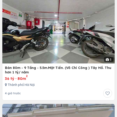
5
Bán 80m - 9 Tầng - 5.5m.Mặt Tiền. (Võ Chí Công ) Tây Hồ. Thu
hơn 1 tỷ/ năm
2
36 tỷ
·
80m
Thành phố Hà Nội
4 giờ trước