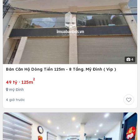
4
Bán Căn Hộ Dòng Tiền 125m - 8 Tầng. Mỹ Đình ( Vip )
2
49 tỷ
·
125m
mỹ Đình
4 giờ trước