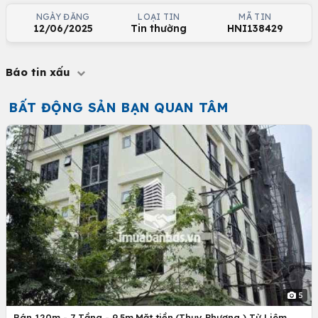
NGÀY ĐĂNG
LOẠI TIN
MÃ TIN
12/06/2025
Tin thường
HNI138429
Báo tin xấu
BẤT ĐỘNG SẢN BẠN QUAN TÂM
5
Bán 120m - 7 Tầng - 9.5m.Mặt tiền.(Thụy Phương ) Từ Liêm