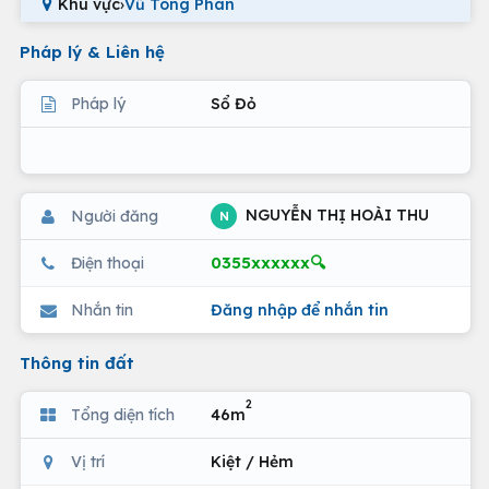
Khu vực
›
Vũ Tông Phan
Pháp lý & Liên hệ
Pháp lý
Sổ Đỏ
NGUYỄN THỊ HOÀI THU
Người đăng
N
0355xxxxxx🔍
Điện thoại
Nhắn tin
Đăng nhập để nhắn tin
Thông tin đất
2
Tổng diện tích
46m
Vị trí
Kiệt / Hẻm