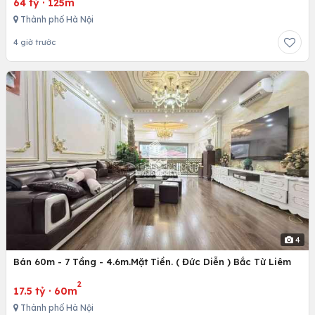
64 tỷ
·
125m
Thành phố Hà Nội
4 giờ trước
4
Bán 60m - 7 Tầng - 4.6m.Mặt Tiền. ( Đức Diễn ) Bắc Từ Liêm
2
17.5 tỷ
·
60m
Thành phố Hà Nội