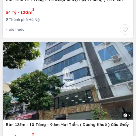
2
34 tỷ
·
120m
Thành phố Hà Nội
4 giờ trước
3
Bán 125m - 10 Tầng - 9.6m.Mạt Tiền. ( Dương Khuê ) Cầu Giấy
2