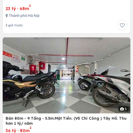
2
23 tỷ
·
68m
Thành phố Hà Nội
3 giờ trước
5
Bán 80m - 9 Tầng - 5.5m.Mặt Tiền. (Võ Chí Công ) Tây Hồ. Thu
hơn 1 tỷ/ năm
2
36 tỷ
·
80m