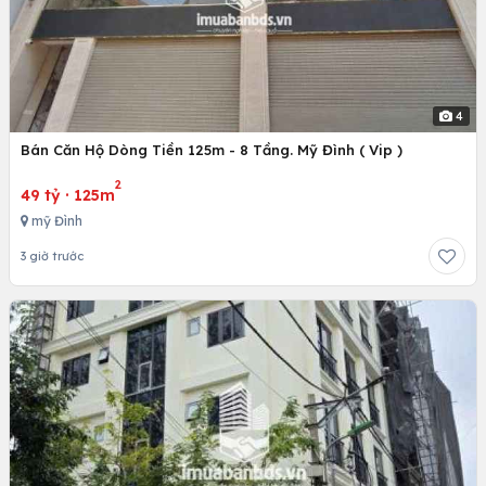
4
Bán Căn Hộ Dòng Tiền 125m - 8 Tầng. Mỹ Đình ( Vip )
2
49 tỷ
·
125m
mỹ Đình
3 giờ trước