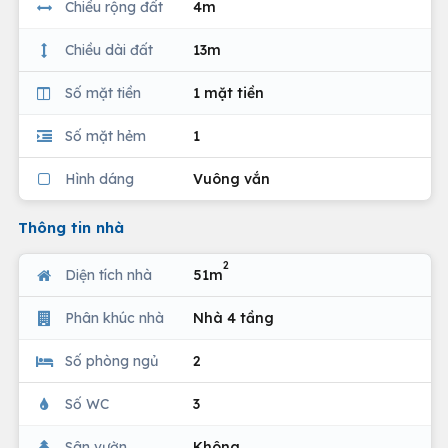
Chiều rộng đất
4m
Chiều dài đất
13m
Số mặt tiền
1 mặt tiền
Số mặt hẻm
1
Hình dáng
Vuông vắn
Thông tin nhà
2
Diện tích nhà
51m
Phân khúc nhà
Nhà 4 tầng
Số phòng ngủ
2
Số WC
3
Sân vườn
Không