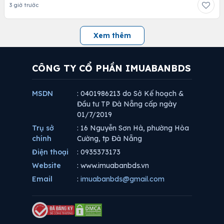
3 giờ trước
Xem thêm
CÔNG TY CỔ PHẦN IMUABANBDS
MSDN
: 0401986213 do Sở Kế hoạch &
Đầu tư TP Đà Nẵng cấp ngày
01/7/2019
Trụ sở
: 16 Nguyễn Sơn Hà, phường Hòa
chính
Cường, tp Đà Nẵng
Điện thoại
: 0935373173
Website
: www.imuabanbds.vn
Email
:
imuabanbds@gmail.com