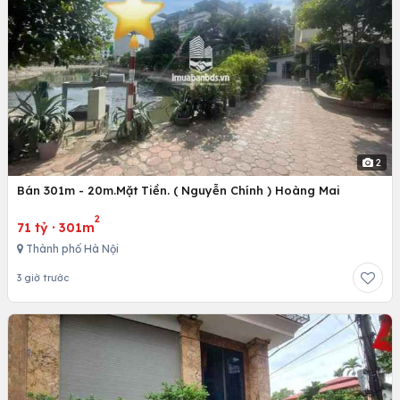
2
Bán 301m - 20m.Mặt Tiền. ( Nguyễn Chính ) Hoàng Mai
2
71 tỷ
·
301m
Thành phố Hà Nội
3 giờ trước