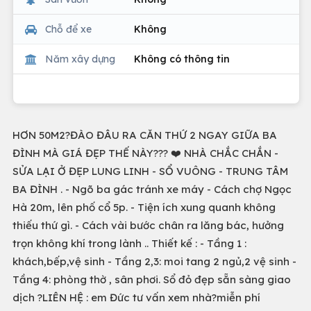
Chỗ để xe
Không
Năm xây dựng
Không có thông tin
HƠN 50M2?ĐÀO ĐÂU RA CĂN THỨ 2 NGAY GIỮA BA
ĐÌNH MÀ GIÁ ĐẸP THẾ NÀY??? ❤️ NHÀ CHẮC CHẮN -
SỬA LẠI Ở ĐẸP LUNG LINH - SỔ VUÔNG - TRUNG TÂM
BA ĐÌNH . - Ngõ ba gác tránh xe máy - Cách chợ Ngọc
Hà 20m, lên phố cổ 5p. - Tiện ích xung quanh không
thiếu thứ gì. - Cách vài bước chân ra lăng bác, hưởng
trọn không khí trong lành .. Thiết kế : - Tầng 1 :
khách,bếp,vệ sinh - Tầng 2,3: moi tang 2 ngủ,2 vệ sinh -
Tầng 4: phòng thờ , sân phơi. Sổ đỏ đẹp sẵn sàng giao
dịch ?LIÊN HỆ : em Đức tư vấn xem nhà?miễn phí