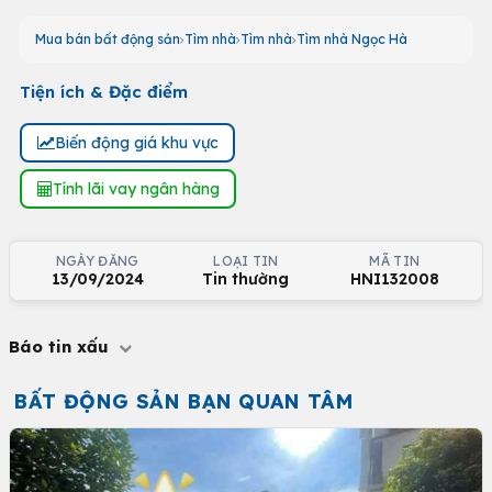
Mua bán bất động sản
Tìm nhà
Tìm nhà
Tìm nhà Ngọc Hà
Tiện ích & Đặc điểm
Biến động giá khu vực
Tính lãi vay ngân hàng
NGÀY ĐĂNG
LOẠI TIN
MÃ TIN
13/09/2024
Tin thường
HNI132008
Báo tin xấu
BẤT ĐỘNG SẢN BẠN QUAN TÂM