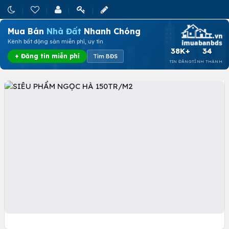
Mua Bán
Nhà Đất
Nhanh Chóng
Kênh bất động sản miễn phí, uy tín
38K+
34
+ Đăng tin miễn phí
Tìm BĐS
TIN ĐĂNG
TỈNH THÀNH