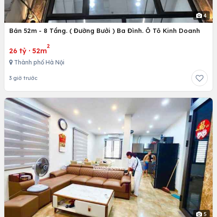
4
Bán 52m - 8 Tầng. ( Đường Bưởi ) Ba Đình. Ô Tô Kinh Doanh
2
26 tỷ
·
52m
Thành phố Hà Nội
3 giờ trước
5