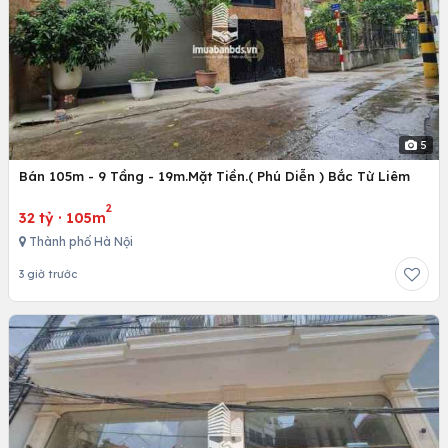
5
Bán 105m - 9 Tầng - 19m.Mặt Tiền.( Phú Diễn ) Bắc Từ Liêm
2
32 tỷ
·
105m
Thành phố Hà Nội
3 giờ trước