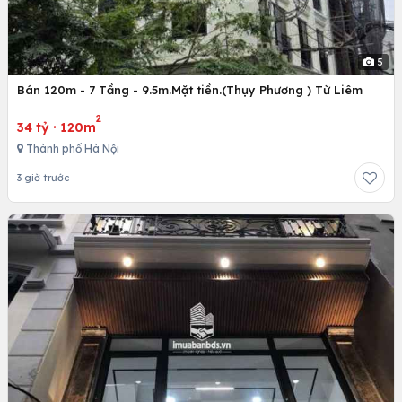
5
Bán 120m - 7 Tầng - 9.5m.Mặt tiền.(Thụy Phương ) Từ Liêm
2
34 tỷ
·
120m
Thành phố Hà Nội
3 giờ trước