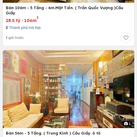
Bán 106m - 5 Tầng - 6m.Mặt Tiền. ( Trần Quốc Vượng )Cầu
Giấy
2
28.5 tỷ
·
106m
Thành phố Hà Nội
3 giờ trước
1
Bán 56m - 5 Tầng. ( Trung Kính ) Cầu Giấy. ô tô