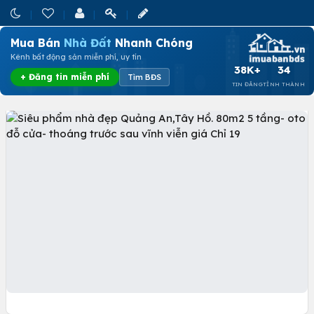
Mua Bán
Nhà Đất
Nhanh Chóng
Kênh bất động sản miễn phí, uy tín
38K+
34
+ Đăng tin miễn phí
Tìm BĐS
TIN ĐĂNG
TỈNH THÀNH