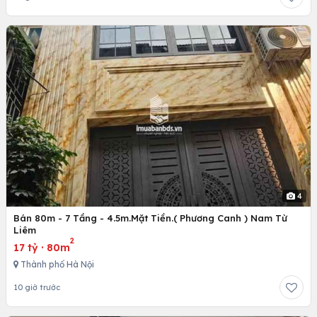
4
Bán 80m - 7 Tầng - 4.5m.Mặt Tiền.( Phương Canh ) Nam Từ
Liêm
2
17 tỷ
·
80m
Thành phố Hà Nội
10 giờ trước