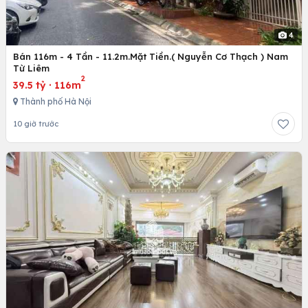
4
Bán 116m - 4 Tần - 11.2m.Mặt Tiền.( Nguyễn Cơ Thạch ) Nam
Từ Liêm
2
39.5 tỷ
·
116m
Thành phố Hà Nội
10 giờ trước