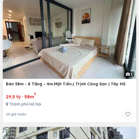
1
Bán 58m - 8 Tầng - 4m.Mặt Tiền.( Trịnh Công Sơn ) Tây Hồ
2
29.5 tỷ
·
58m
Thành phố Hà Nội
10 giờ trước