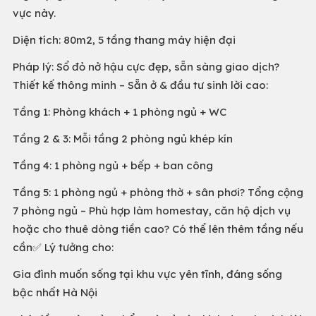
vực này.
Diện tích: 80m2, 5 tầng thang máy hiện đại
Pháp lý: Sổ đỏ nở hậu cực đẹp, sẵn sàng giao dịch?
Thiết kế thông minh – Sẵn ở & đầu tư sinh lời cao:
Tầng 1: Phòng khách + 1 phòng ngủ + WC
Tầng 2 & 3: Mỗi tầng 2 phòng ngủ khép kín
Tầng 4: 1 phòng ngủ + bếp + ban công
Tầng 5: 1 phòng ngủ + phòng thờ + sân phơi? Tổng cộng
7 phòng ngủ – Phù hợp làm homestay, căn hộ dịch vụ
hoặc cho thuê dòng tiền cao? Có thể lên thêm tầng nếu
cần✅ Lý tưởng cho:
Gia đình muốn sống tại khu vực yên tĩnh, đáng sống
bậc nhất Hà Nội