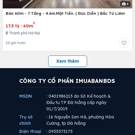
4
Bán 60m - 7 Tầng - 4.6m.Mặt Tiền. ( Đức Diễn ) Bắc Từ Liêm
2
17.5 tỷ
·
60m
Thành phố Hà Nội
10 giờ trước
Xem thêm
CÔNG TY CỔ PHẦN IMUABANBDS
MSDN
: 0401986213 do Sở Kế hoạch &
Đầu tư TP Đà Nẵng cấp ngày
01/7/2019
Trụ sở
: 16 Nguyễn Sơn Hà, phường Hòa
chính
Cường, tp Đà Nẵng
Điện thoại
: 0935373173