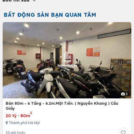
BẤT ĐỘNG SẢN BẠN QUAN TÂM
5
Bán 80m - 6 Tầng - 6.2m.Mặt Tiền. ( Nguyễn Khang ) Cầu
Giấy
2
20 tỷ
·
80m
Thành phố Hà Nội
10 giờ trước