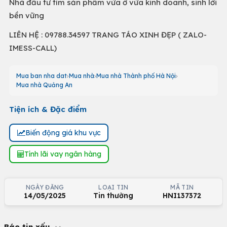
Nhà đầu tư tìm sản phẩm vừa ở vừa kinh doanh, sinh lời
bền vững
LIÊN HỆ : 09788.34597 TRANG TÁO XINH ĐẸP ( ZALO-
IMESS-CALL)
Mua ban nha dat
Mua nhà
Mua nhà Thành phố Hà Nội
Mua nhà Quảng An
Tiện ích & Đặc điểm
Biến động giá khu vực
Tính lãi vay ngân hàng
NGÀY ĐĂNG
LOẠI TIN
MÃ TIN
14/05/2025
Tin thường
HNI137372
Báo tin xấu