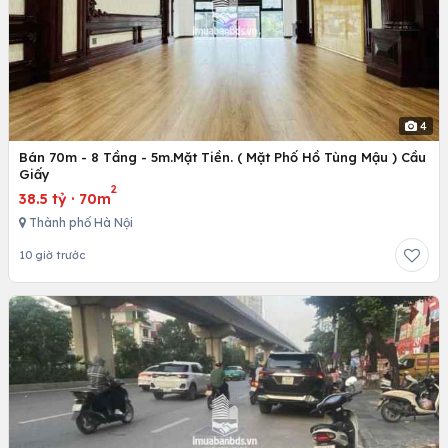
4
Bán 70m - 8 Tầng - 5m.Mặt Tiền. ( Mặt Phố Hồ Tùng Mậu ) Cầu
Giấy
2
38.5 tỷ
·
70m
Thành phố Hà Nội
10 giờ trước