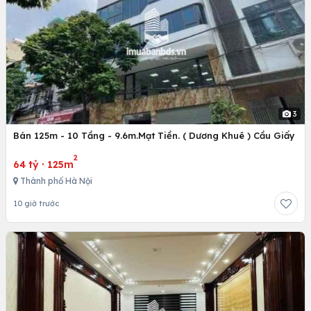
3
Bán 125m - 10 Tầng - 9.6m.Mạt Tiền. ( Dương Khuê ) Cầu Giấy
2
64 tỷ
·
125m
Thành phố Hà Nội
10 giờ trước