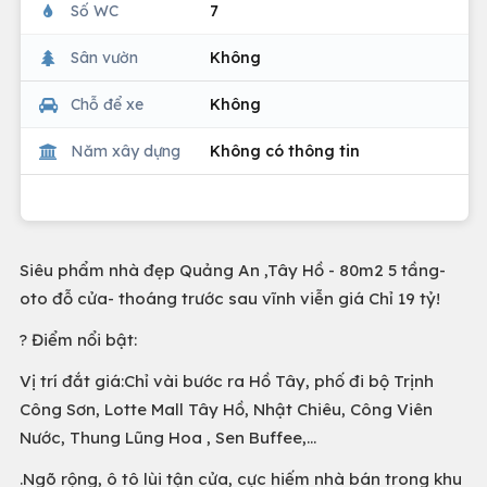
Số WC
7
Sân vườn
Không
Chỗ để xe
Không
Năm xây dựng
Không có thông tin
Siêu phẩm nhà đẹp Quảng An ,Tây Hồ - 80m2 5 tầng-
oto đỗ cửa- thoáng trước sau vĩnh viễn giá Chỉ 19 tỷ!
? Điểm nổi bật:
Vị trí đắt giá:Chỉ vài bước ra Hồ Tây, phố đi bộ Trịnh
Công Sơn, Lotte Mall Tây Hồ, Nhật Chiêu, Công Viên
Nước, Thung Lũng Hoa , Sen Buffee,...
.Ngõ rộng, ô tô lùi tận cửa, cực hiếm nhà bán trong khu