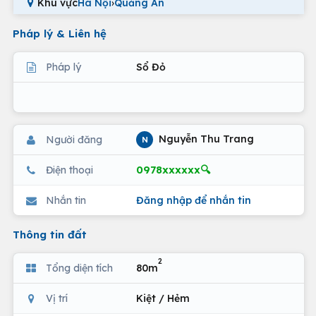
Khu vực
Hà Nội
›
Quảng An
Pháp lý & Liên hệ
Pháp lý
Sổ Đỏ
Nguyễn Thu Trang
Người đăng
N
0978xxxxxx🔍
Điện thoại
Nhắn tin
Đăng nhập để nhắn tin
Thông tin đất
2
Tổng diện tích
80m
Vị trí
Kiệt / Hẻm