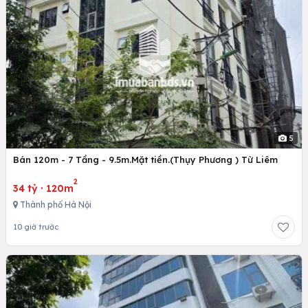
5
Bán 120m - 7 Tầng - 9.5m.Mặt tiền.(Thụy Phương ) Từ Liêm
2
34 tỷ
·
120m
Thành phố Hà Nội
10 giờ trước