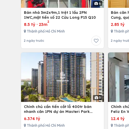
6
Bán nhà 3m2x9m,1 trệt 1 lầu 2PN
Bán căn h
1WC,mặt tiền số 22 Cửu Long P15 Q10
Cung, qu
2
8.5 tỷ
·
23m
2.85 tỷ
Thành phố Hồ Chí Minh
Thành ph
2 ngày trước
2 ngày trư
3
Chính chủ cần tiền cắt lỗ 400tr bán
Chính ch
nhanh căn 1PN dự án Masteri Park
Feliz En 
Place
cấp
6.374 tỷ
12.4 tỷ
Thành phố Hồ Chí Minh
Thành ph