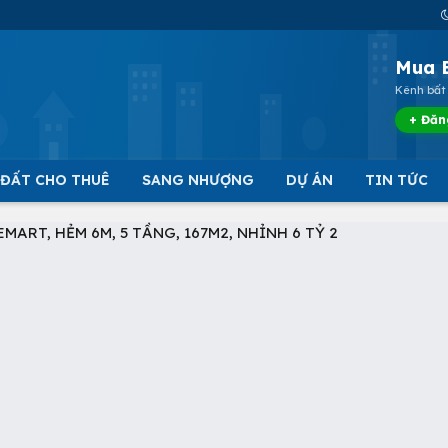
Mua 
Kênh bất 
+ Đăn
 ĐẤT CHO THUÊ
SANG NHƯỢNG
DỰ ÁN
TIN TỨC