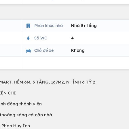
Phân khúc nhà
Nhà 5+ tầng
Số WC
4
Chỗ để xe
Không
ART, HẺM 6M, 5 TẦNG, 167M2, NHỈNH 6 TỶ 2
IỆN CHÍ
đình đông thành viên
m thoáng sáng cả căn nhà
g Phan Huy Ích