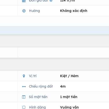
Đơn giá đất
114 tr/m
Hướng
Không xác định
Vị trí
Kiệt / Hẻm
Chiều rộng đất
4m
Số mặt tiền
1 mặt tiền
Hình dáng
Vuông vắn