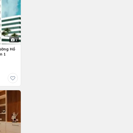
1
ường Hồ
n 1