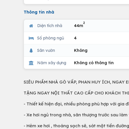
Thông tin nhà
2
Diện tích nhà
44m
Số phòng ngủ
4
Sân vườn
Không
Năm xây dựng
Không có thông tin
SIÊU PHẦM NHÀ GÒ VẤP, PHAN HUY ÍCH, NGAY EM
TẶNG NGAY NỘI THẤT CAO CẤP CHO KHÁCH TH
- Thiết kế hiện đại, nhiều phòng phù hợp với gia 
- Xe hơi ngủ trong nhà, sân thượng trước sau là
- Hẻm xe hơi , thoáng sạch sẽ, sát mặt tiền đườn