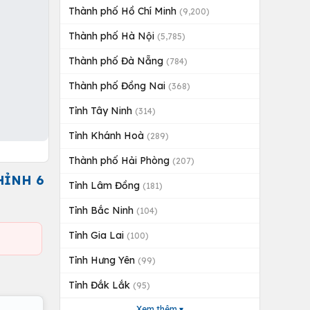
Thành phố Hồ Chí Minh
(9,200)
Thành phố Hà Nội
(5,785)
Thành phố Đà Nẵng
(784)
Thành phố Đồng Nai
(368)
Tỉnh Tây Ninh
(314)
Tỉnh Khánh Hoà
(289)
Thành phố Hải Phòng
(207)
HỈNH 6
Tỉnh Lâm Đồng
(181)
Tỉnh Bắc Ninh
(104)
Tỉnh Gia Lai
(100)
Tỉnh Hưng Yên
(99)
Tỉnh Đắk Lắk
(95)
Xem thêm ▾