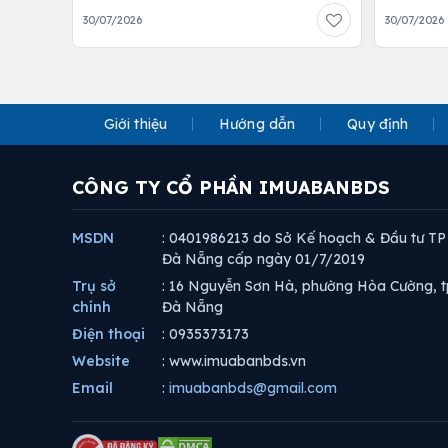
30/07/2026
30/07/2026
Giới thiệu
Hướng dẫn
Quy định
CÔNG TY CỔ PHẦN IMUABANBDS
MSDN
: 0401986213 do Sở Kế hoạch & Đầu tư TP
Đà Nẵng cấp ngày 01/7/2019
Trụ sở
: 16 Nguyễn Sơn Hà, phường Hòa Cường, t
chính
Đà Nẵng
Điện thoại
: 0935373173
Website
: www.imuabanbds.vn
Email
:
imuabanbds@gmail.com