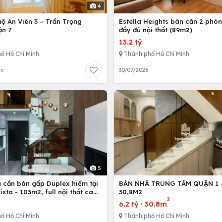
4
ộ An Viên 3 – Trần Trọng
Estella Heights bán căn 2 phò
ận 7
đầy đủ nội thất (89m2)
13.2 tỷ
ố Hồ Chí Minh
Thành phố Hồ Chí Minh
ớc
30/07/2026
5
ủ cần bán gấp Duplex hiếm tại
BÁN NHÀ TRUNG TÂM QUẬN 1 - 
Vista - 103m2, full nội thất cao
30,8M2
2
6.2 tỷ
·
30.8m
ố Hồ Chí Minh
Thành phố Hồ Chí Minh