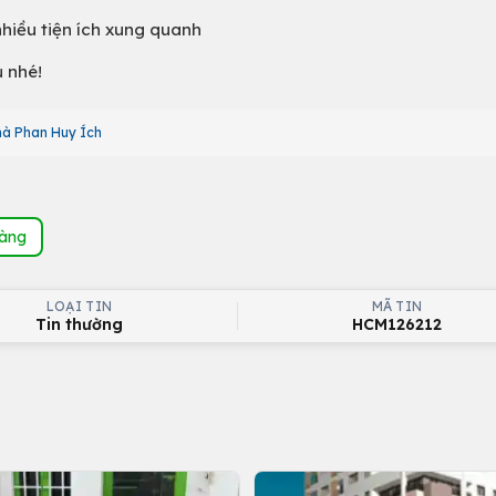
hiều tiện ích xung quanh
ủ nhé!
hà Phan Huy Ích
hàng
LOẠI TIN
MÃ TIN
Tin thường
HCM126212