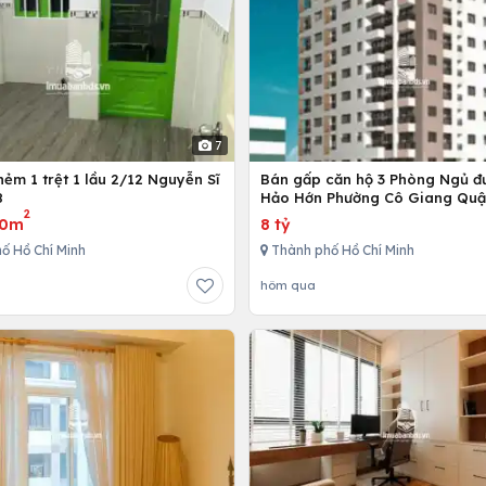
7
ẻm 1 trệt 1 lầu 2/12 Nguyễn Sĩ
Bán gấp căn hộ 3 Phòng Ngủ đ
8
Hảo Hớn Phường Cô Giang Quậ
2
80m
8 tỷ
ố Hồ Chí Minh
Thành phố Hồ Chí Minh
hôm qua