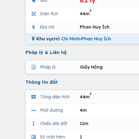
6.2 tỷ
Giá
2
Diện tích
44m
Địa chỉ
Phan Huy Ích
Khu vực
Hồ Chí Minh
›
Phan Huy Ích
Pháp lý & Liên hệ
Pháp lý
Giấy Hồng
Thông tin đất
2
Tổng diện tích
44m
Mặt đường
4m
Chiều dài đất
11m
Số mặt hẻm
1