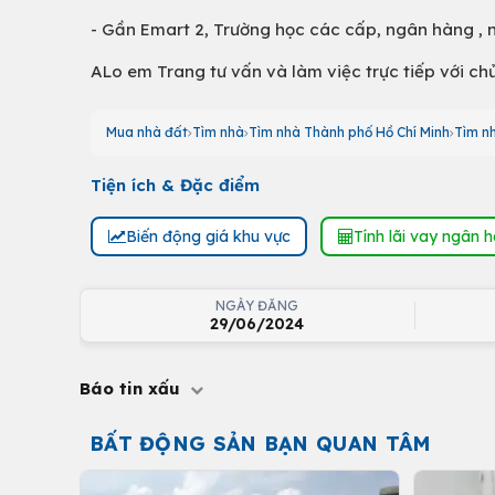
- Gần Emart 2, Trường học các cấp, ngân hàng , n
ALo em Trang tư vấn và làm việc trực tiếp với ch
Mua nhà đất
Tìm nhà
Tìm nhà Thành phố Hồ Chí Minh
Tìm n
Tiện ích & Đặc điểm
Biến động giá khu vực
Tính lãi vay ngân 
NGÀY ĐĂNG
29/06/2024
Báo tin xấu
BẤT ĐỘNG SẢN BẠN QUAN TÂM