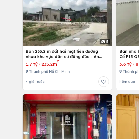
5
Bán 235,2 m đất hai mặt tiền đường
Bán nhà h
nhựa khu vực dân cư đông đúc - An
Cố P15 Q
2
nhứt-Long Điền - Bà Rịa
1.7 tỷ
·
235.2m
3.6 tỷ
·
Thành phố Hồ Chí Minh
Thành ph
4 giờ trước
hôm qua