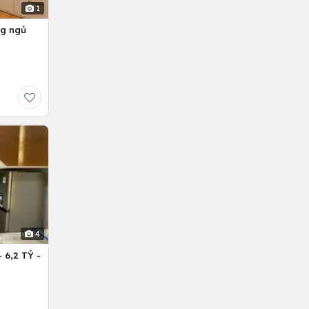
1
ng ngủ
4
6,2 TỶ -