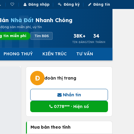
Đăng nhập
Đăng ký
Đăng tin
Bán
Nhà Đất
Nhanh Chóng
động sản miễn phí, uy tín
38K+
34
g tin miễn phí
Tìm BĐS
TIN ĐĂNG
TỈNH THÀNH
PHONG THUỶ
KIẾN TRÚC
TƯ VẤN
Đ
đoàn thị trang
Nhắn tin
0778*** · Hiện số
Mua bán theo tỉnh