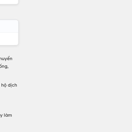
chuyển
ống,
 hộ dịch
ay làm