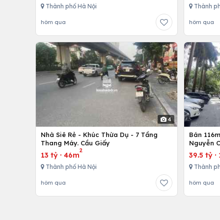
Thành phố Hà Nội
Thành ph
hôm qua
hôm qua
4
Nhà Siê Rẻ - Khúc Thừa Dụ - 7 Tầng
Bán 116m 
Thang Máy. Cầu Giấy
Nguyễn C
2
13 tỷ
·
46m
39.5 tỷ
·
Thành phố Hà Nội
Thành ph
hôm qua
hôm qua