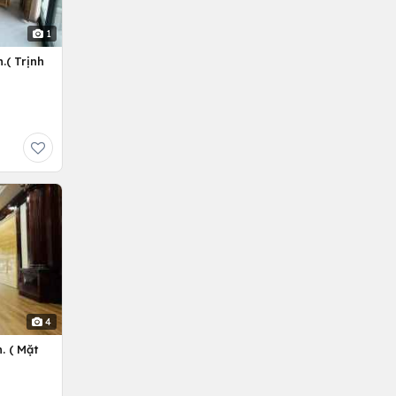
1
.( Trịnh
4
. ( Mặt