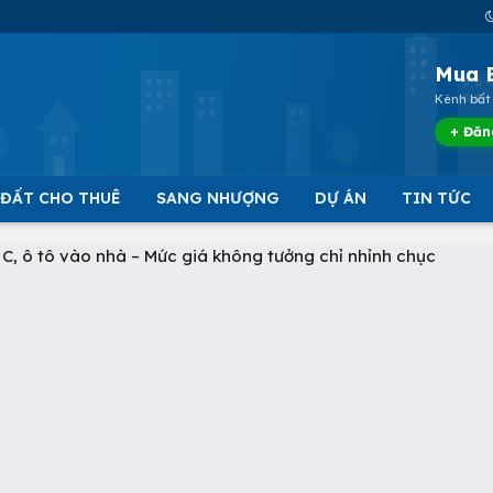
Mua 
Kênh bất 
+ Đăn
 ĐẤT CHO THUÊ
SANG NHƯỢNG
DỰ ÁN
TIN TỨC