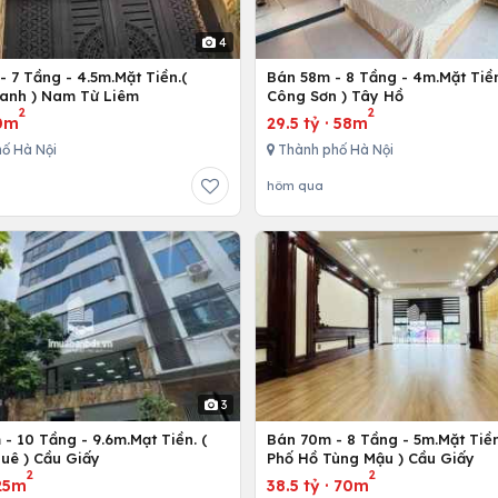
4
 7 Tầng - 4.5m.Mặt Tiền.(
Bán 58m - 8 Tầng - 4m.Mặt Tiền
anh ) Nam Từ Liêm
Công Sơn ) Tây Hồ
2
2
0m
29.5 tỷ
·
58m
ố Hà Nội
Thành phố Hà Nội
hôm qua
3
- 10 Tầng - 9.6m.Mạt Tiền. (
Bán 70m - 8 Tầng - 5m.Mặt Tiền
uê ) Cầu Giấy
Phố Hồ Tùng Mậu ) Cầu Giấy
2
2
25m
38.5 tỷ
·
70m