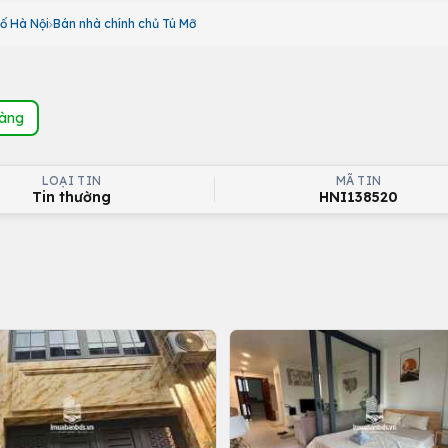
ố Hà Nội
Bán nhà chính chủ Tú Mỡ
hàng
LOẠI TIN
MÃ TIN
Tin thường
HNI138520