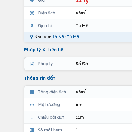
11 tỷ
Giá
2
Diện tích
68m
Địa chỉ
Tú Mỡ
Khu vực
Hà Nội
›
Tú Mỡ
Pháp lý & Liên hệ
Pháp lý
Sổ Đỏ
Thông tin đất
2
Tổng diện tích
68m
Mặt đường
6m
Chiều dài đất
11m
Số mặt hẻm
1