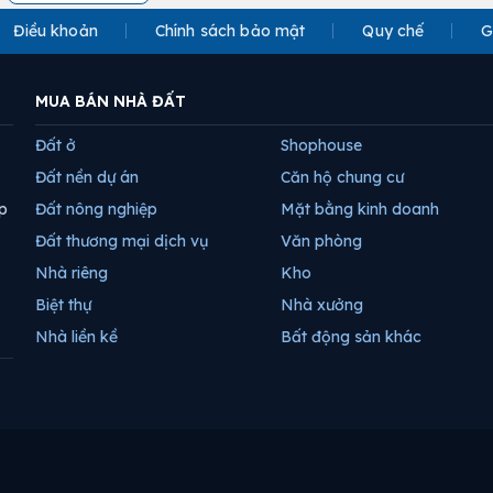
Điều khoản
Chính sách bảo mật
Quy chế
G
MUA BÁN NHÀ ĐẤT
Đất ở
Shophouse
Đất nền dự án
Căn hộ chung cư
p
Đất nông nghiệp
Mặt bằng kinh doanh
Đất thương mại dịch vụ
Văn phòng
Nhà riêng
Kho
Biệt thự
Nhà xưởng
Nhà liền kề
Bất động sản khác