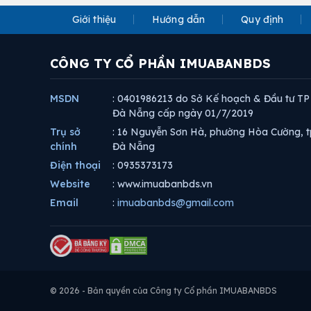
Giới thiệu
Hướng dẫn
Quy định
CÔNG TY CỔ PHẦN IMUABANBDS
MSDN
: 0401986213 do Sở Kế hoạch & Đầu tư TP
Đà Nẵng cấp ngày 01/7/2019
Trụ sở
: 16 Nguyễn Sơn Hà, phường Hòa Cường, t
chính
Đà Nẵng
Điện thoại
: 0935373173
Website
: www.imuabanbds.vn
Email
:
imuabanbds@gmail.com
© 2026 - Bản quyền của Công ty Cổ phần IMUABANBDS