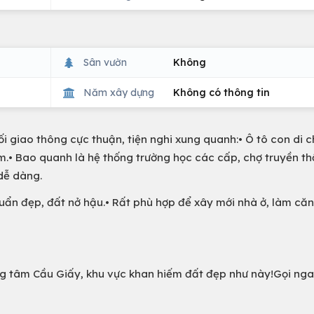
Sân vườn
Không
Năm xây dựng
Không có thông tin
nối giao thông cực thuận, tiện nghi xung quanh:• Ô tô con di 
m.• Bao quanh là hệ thống trường học các cấp, chợ truyền th
dễ dàng.
huẩn đẹp, đất nở hậu.• Rất phù hợp để xây mới nhà ở, làm căn
trung tâm Cầu Giấy, khu vực khan hiếm đất đẹp như này!Gọi ng