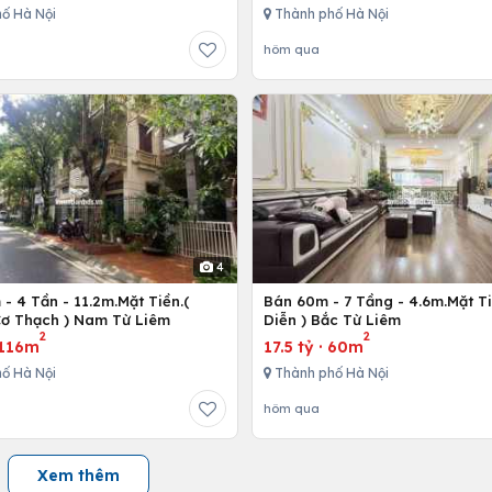
ố Hà Nội
Thành phố Hà Nội
hôm qua
4
- 4 Tần - 11.2m.Mặt Tiền.(
Bán 60m - 7 Tầng - 4.6m.Mặt Ti
ơ Thạch ) Nam Từ Liêm
Diễn ) Bắc Từ Liêm
2
2
116m
17.5 tỷ
·
60m
ố Hà Nội
Thành phố Hà Nội
hôm qua
Xem thêm