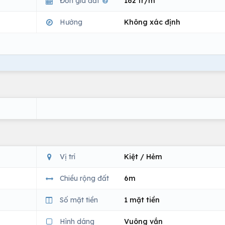
Đơn giá đất
162 tr/m
Hướng
Không xác định
Vị trí
Kiệt / Hẻm
Chiều rộng đất
6m
Số mặt tiền
1 mặt tiền
Hình dáng
Vuông vắn