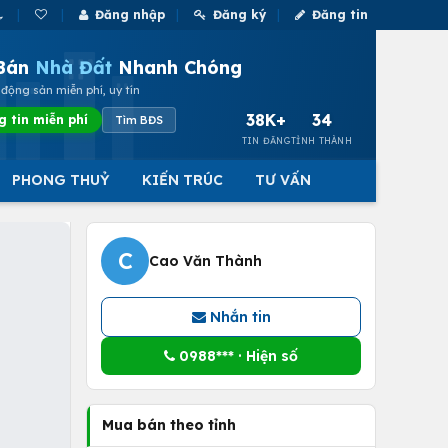
Đăng nhập
Đăng ký
Đăng tin
Bán
Nhà Đất
Nhanh Chóng
động sản miễn phí, uy tín
38K+
34
g tin miễn phí
Tìm BĐS
TIN ĐĂNG
TỈNH THÀNH
PHONG THUỶ
KIẾN TRÚC
TƯ VẤN
C
Cao Văn Thành
Nhắn tin
0988*** · Hiện số
Mua bán theo tỉnh