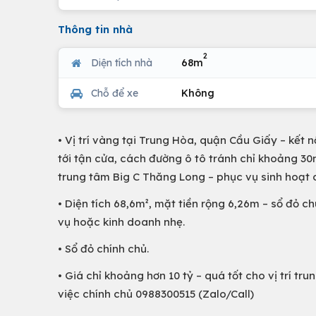
Thông tin nhà
2
Diện tích nhà
68m
Chỗ để xe
Không
• Vị trí vàng tại Trung Hòa, quận Cầu Giấy – kết 
tới tận cửa, cách đường ô tô tránh chỉ khoảng 30
trung tâm Big C Thăng Long – phục vụ sinh hoạt 
• Diện tích 68,6m², mặt tiền rộng 6,26m – sổ đỏ c
vụ hoặc kinh doanh nhẹ.
• Sổ đỏ chính chủ.
• Giá chỉ khoảng hơn 10 tỷ – quá tốt cho vị trí 
việc chính chủ 0988300515 (Zalo/Call)