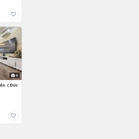
4
ền. ( Đức