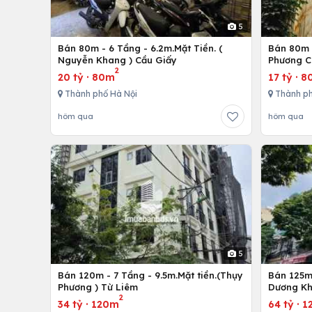
5
Bán 80m - 6 Tầng - 6.2m.Mặt Tiền. (
Bán 80m -
Nguyễn Khang ) Cầu Giấy
Phương C
2
20 tỷ
·
80m
17 tỷ
·
8
Thành phố Hà Nội
Thành ph
hôm qua
hôm qua
5
Bán 120m - 7 Tầng - 9.5m.Mặt tiền.(Thụy
Bán 125m 
Phương ) Từ Liêm
Dương Kh
2
34 tỷ
·
120m
64 tỷ
·
1