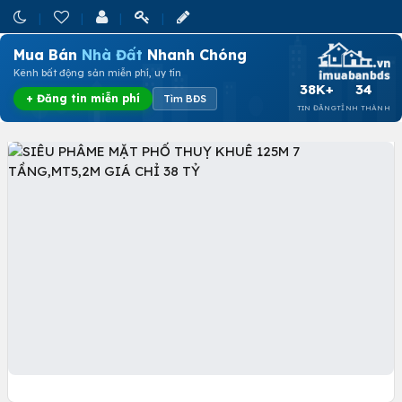
Mua Bán
Nhà Đất
Nhanh Chóng
Kênh bất động sản miễn phí, uy tín
38K+
34
+ Đăng tin miễn phí
Tìm BĐS
TIN ĐĂNG
TỈNH THÀNH