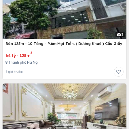
3
Bán 125m - 10 Tầng - 9.6m.Mạt Tiền. ( Dương Khuê ) Cầu Giấy
2
64 tỷ
·
125m
Thành phố Hà Nội
7 giờ trước