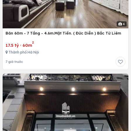
4
Bán 60m - 7 Tầng - 4.6m.Mặt Tiền. ( Đức Diễn ) Bắc Từ Liêm
2
17.5 tỷ
·
60m
Thành phố Hà Nội
7 giờ trước