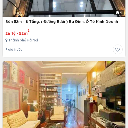
4
Bán 52m - 8 Tầng. ( Đường Bưởi ) Ba Đình. Ô Tô Kinh Doanh
2
26 tỷ
·
52m
Thành phố Hà Nội
7 giờ trước