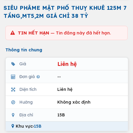
SIÊU PHÂME MẶT PHỐ THUỴ KHUÊ 125M 7
TẦNG,MT5,2M GIÁ CHỈ 38 TỶ
TIN HẾT HẠN
— Tin đăng này đã hết hạn.
Thông tin chung
Liên hệ
Giá
Đơn giá
--
Diện tích
Liên hệ
Hướng
Không xác định
Địa chỉ
15B
Khu vực
›
15B