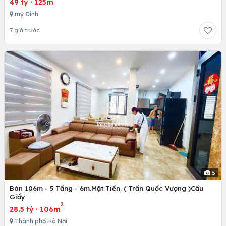
49 tỷ
·
125m
mỹ Đình
7 giờ trước
5
Bán 106m - 5 Tầng - 6m.Mặt Tiền. ( Trần Quốc Vượng )Cầu
Giấy
2
28.5 tỷ
·
106m
Thành phố Hà Nội