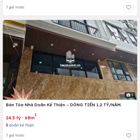
7 giờ trước
5
Bán Tòa Nhà Doãn Kế Thiện – DÒNG TIỀN 1,2 TỶ/NĂM.
2
24.5 tỷ
·
68m
doãn kế thiện
7 giờ trước