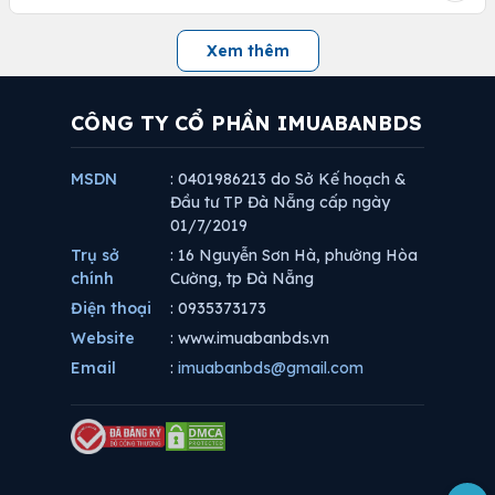
Xem thêm
CÔNG TY CỔ PHẦN IMUABANBDS
MSDN
: 0401986213 do Sở Kế hoạch &
Đầu tư TP Đà Nẵng cấp ngày
01/7/2019
Trụ sở
: 16 Nguyễn Sơn Hà, phường Hòa
chính
Cường, tp Đà Nẵng
Điện thoại
: 0935373173
Website
: www.imuabanbds.vn
Email
:
imuabanbds@gmail.com