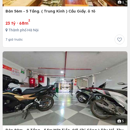
1
Bán 56m - 5 Tầng. ( Trung Kính ) Cầu Giấy. ô tô
2
23 tỷ
·
68m
Thành phố Hà Nội
7 giờ trước
5
Bán 80m - 9 Tầng - 5.5m.Mặt Tiền. (Võ Chí Công ) Tây Hồ. Thu