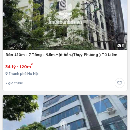
5
Bán 120m - 7 Tầng - 9.5m.Mặt tiền.(Thụy Phương ) Từ Liêm
2
34 tỷ
·
120m
Thành phố Hà Nội
7 giờ trước