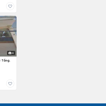
4
 Tầng.