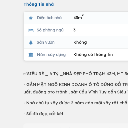
Thông tin nhà
2
Diện tích nhà
43m
Số phòng ngủ
3
Sân vườn
Không
Năm xây dựng
Không có thông tin
✅SIÊU RẺ _ 6 Tỷ _NHÀ ĐẸP PHỐ TRẠM 43M, MT 
- GẦN MẶT NGÕ KINH DOANH Ô TÔ DỪNG ĐỖ TRÁNH
uất, đường oto tránh , sát Cầu Vĩnh Tuy gần Siêu
- Nhà chủ tự xây được 2 năm còn mới xây rất chắc 
- Sổ đỏ đẹp,cất két.