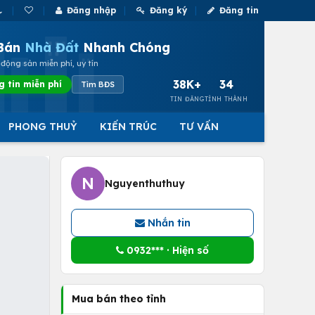
Đăng nhập
Đăng ký
Đăng tin
Bán
Nhà Đất
Nhanh Chóng
động sản miễn phí, uy tín
38K+
34
g tin miễn phí
Tìm BĐS
TIN ĐĂNG
TỈNH THÀNH
PHONG THUỶ
KIẾN TRÚC
TƯ VẤN
N
Nguyenthuthuy
Nhắn tin
0932*** · Hiện số
Mua bán theo tỉnh