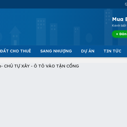
Mua 
Kênh bất 
+ Đăn
 ĐẤT CHO THUÊ
SANG NHƯỢNG
DỰ ÁN
TIN TỨC