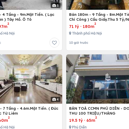
5
 4 Tầng - 9m.Mặt Tiền. ( Lạc
Bán 180m - 9 Tầng - 8m.Mặt Tiề
n ) Tây Hồ. Ô Tô
Chí Công ) Cầu Giấy.Thu 5 Tỷ/
2
2
97m
71 tỷ
·
180m
ố Hà Nội
Thành phố Hà Nội
c
10 giờ trước
4
 7 Tầng - 4.6m.Mặt Tiền. ( Đức
BÁN TOÀ CCMN PHÚ DIỄN - D
c Từ Liêm
THU 100 TRIỆU/THÁNG
2
2
60m
19.5 tỷ
·
65m
ố Hà Nội
Phú Diễn