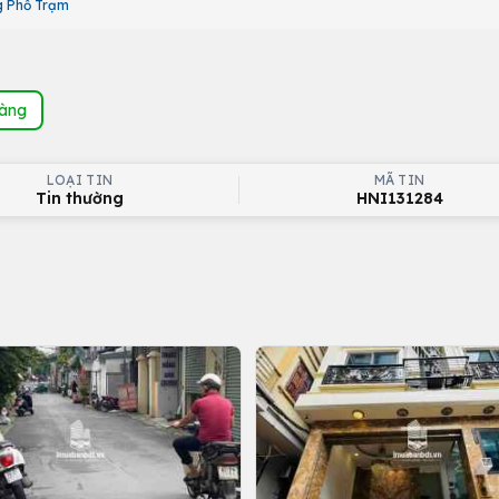
g Phố Trạm
hàng
LOẠI TIN
MÃ TIN
Tin thường
HNI131284