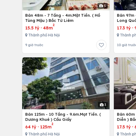
5
Bán 48m - 7 Tầng - 4m.Mặt Tiền. ( Hồ
Bán 97m -
Tùng Mậu ) Bắc Từ Liêm
Long Quâ
2
15.5 tỷ
·
48m
17.3 tỷ
·
Thành phố Hà Nội
Thành ph
9 giờ trước
10 giờ trướ
3
Bán 125m - 10 Tầng - 9.6m.Mạt Tiền. (
Bán 60m -
Dương Khuê ) Cầu Giấy
Diễn ) Bắ
2
64 tỷ
·
125m
17.5 tỷ
·
Thành phố Hà Nội
Thành ph