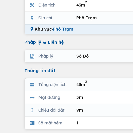
2
Diện tích
43m
Địa chỉ
Phố Trạm
Khu vực
›
Phố Trạm
Pháp lý & Liên hệ
Pháp lý
Sổ Đỏ
Thông tin đất
2
Tổng diện tích
43m
Mặt đường
5m
Chiều dài đất
9m
Số mặt hẻm
1