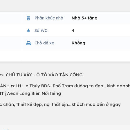
Phân khúc nhà
Nhà 5+ tầng
Số WC
4
Chỗ để xe
Không
5m- CHỦ TỰ XÂY - Ô TÔ VÀO TẬN CỔNG
 ☎️ LH : e Thủy BDS- Phố Trạm đường to đẹp , kinh doan
 Thị Aeon Long Biên Nổi tiếng
chắn, thiết kế đẹp, nội thất xịn... khách mua đến ở ngay