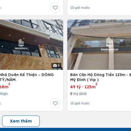
c
10 giờ trước
5
Nhà Doãn Kế Thiện – DÒNG
Bán Căn Hộ Dòng Tiền 125m - 8
 TỶ/NĂM.
Mỹ Đình ( Vip )
2
2
68m
49 tỷ
·
125m
thiện
mỹ Đình
c
10 giờ trước
Xem thêm