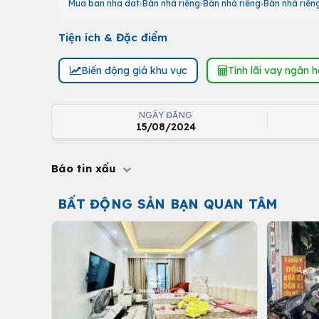
Mua ban nha dat
Bán nhà riêng
Bán nhà riêng
Bán nhà riên
Tiện ích & Đặc điểm
Biến động giá khu vực
Tính lãi vay ngân 
NGÀY ĐĂNG
15/08/2024
Báo tin xấu
BẤT ĐỘNG SẢN BẠN QUAN TÂM