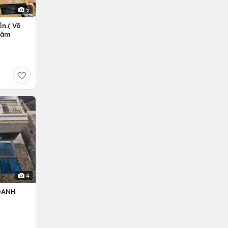
5
n.( Võ
Năm
4
OANH