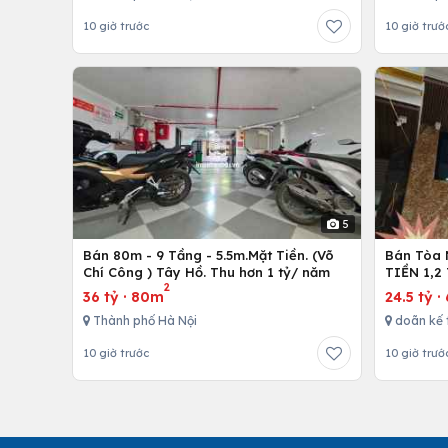
10 giờ trước
10 giờ trướ
5
Bán 80m - 9 Tầng - 5.5m.Mặt Tiền. (Võ
Bán Tòa 
Chí Công ) Tây Hồ. Thu hơn 1 tỷ/ năm
TIỀN 1,2
2
36 tỷ
·
80m
24.5 tỷ
·
Thành phố Hà Nội
doãn kế 
10 giờ trước
10 giờ trướ