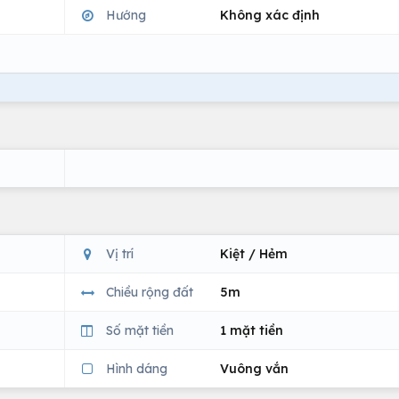
Hướng
Không xác định
Vị trí
Kiệt / Hẻm
Chiều rộng đất
5m
Số mặt tiền
1 mặt tiền
Hình dáng
Vuông vắn