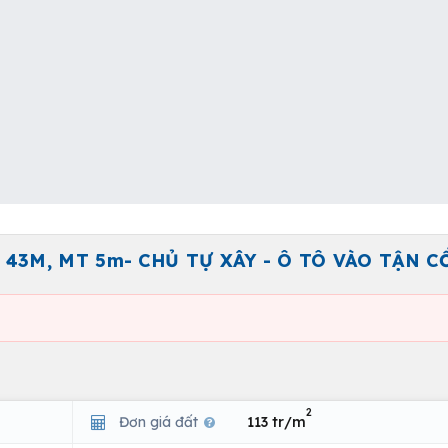
 43M, MT 5m- CHỦ TỰ XÂY - Ô TÔ VÀO TẬN 
2
Đơn giá đất
113 tr/m