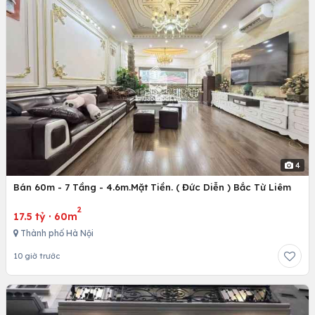
4
Bán 60m - 7 Tầng - 4.6m.Mặt Tiền. ( Đức Diễn ) Bắc Từ Liêm
2
17.5 tỷ
·
60m
Thành phố Hà Nội
10 giờ trước