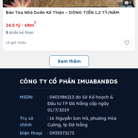
5
Bán Tòa Nhà Doãn Kế Thiện – DÒNG TIỀN 1,2 TỶ/NĂM.
2
24.5 tỷ
·
68m
doãn kế thiện
10 giờ trước
Xem thêm
CÔNG TY CỔ PHẦN IMUABANBDS
MSDN
: 0401986213 do Sở Kế hoạch &
Đầu tư TP Đà Nẵng cấp ngày
01/7/2019
Trụ sở
: 16 Nguyễn Sơn Hà, phường Hòa
chính
Cường, tp Đà Nẵng
Điện thoại
: 0935373173