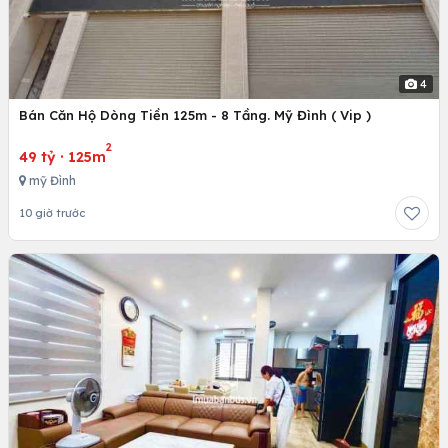
4
Bán Căn Hộ Dòng Tiền 125m - 8 Tầng. Mỹ Đình ( Vip )
2
49 tỷ
·
125m
mỹ Đình
10 giờ trước