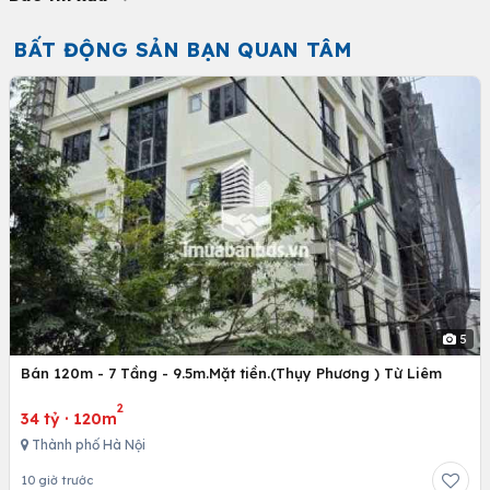
BẤT ĐỘNG SẢN BẠN QUAN TÂM
5
Bán 120m - 7 Tầng - 9.5m.Mặt tiền.(Thụy Phương ) Từ Liêm
2
34 tỷ
·
120m
Thành phố Hà Nội
10 giờ trước