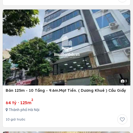
3
Bán 125m - 10 Tầng - 9.6m.Mạt Tiền. ( Dương Khuê ) Cầu Giấy
2
64 tỷ
·
125m
Thành phố Hà Nội
10 giờ trước