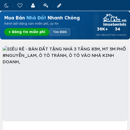
Mua Bán
Nhà Đất
Nhanh Chóng
Kênh bất động sản miễn phí, uy tín
38K+
34
+ Đăng tin miễn phí
Tìm BĐS
TIN ĐĂNG
TỈNH THÀNH