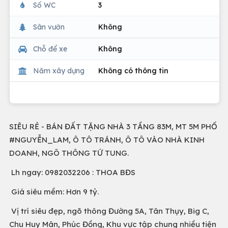
Số WC
3
Sân vườn
Không
Chỗ để xe
Không
Năm xây dựng
Không có thông tin
SIÊU RẺ - BÁN ĐẤT TẶNG NHÀ 3 TẦNG 83M, MT 5M PHỐ
#NGUYỄN_LAM, Ô TÔ TRÁNH, Ô TÔ VÀO NHÀ KINH
DOANH, NGÕ THÔNG TỨ TUNG.
Lh ngay: 0982032206 : THOA BĐS
Giá siêu mềm: Hơn 9 tỷ.
Vị trí siêu đẹp, ngõ thông Đường 5A, Tân Thụy, Big C,
Chu Huy Mân, Phúc Đồng, Khu vực tập chung nhiều tiện