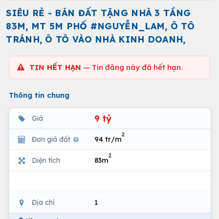
SIÊU RẺ - BÁN ĐẤT TẶNG NHÀ 3 TẦNG
83M, MT 5M PHỐ #NGUYỄN_LAM, Ô TÔ
TRÁNH, Ô TÔ VÀO NHÀ KINH DOANH,
TIN HẾT HẠN
— Tin đăng này đã hết hạn.
Thông tin chung
9 tỷ
Giá
2
Đơn giá đất
94 tr/m
2
Diện tích
83m
Địa chỉ
1