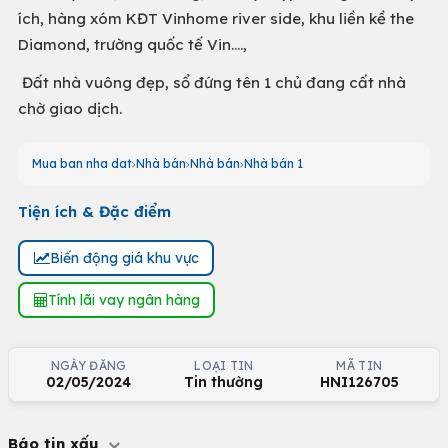
ích, hàng xóm KĐT Vinhome river side, khu liền kề the
Diamond, trường quốc tế Vin....,
Đất nhà vuông đẹp, sổ đứng tên 1 chủ đang cất nhà
chờ giao dịch.
Mua ban nha dat
Nhà bán
Nhà bán
Nhà bán 1
Tiện ích & Đặc điểm
Biến động giá khu vực
Tính lãi vay ngân hàng
NGÀY ĐĂNG
LOẠI TIN
MÃ TIN
02/05/2024
Tin thường
HNI126705
Báo tin xấu