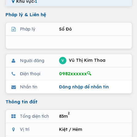
Khu vực
›
1
Pháp lý & Liên hệ
Pháp lý
Sổ Đỏ
Vũ Thị Kim Thoa
Người đăng
V
0982xxxxxx🔍
Điện thoại
Nhắn tin
Đăng nhập để nhắn tin
Thông tin đất
2
Tổng diện tích
83m
Vị trí
Kiệt / Hẻm