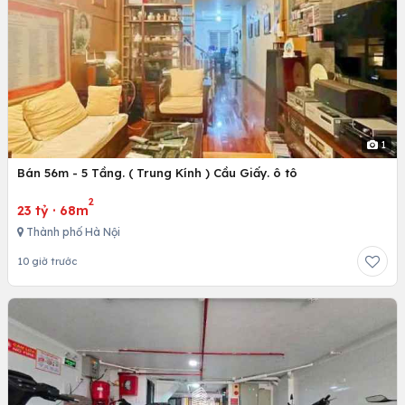
1
Bán 56m - 5 Tầng. ( Trung Kính ) Cầu Giấy. ô tô
2
23 tỷ
·
68m
Thành phố Hà Nội
10 giờ trước