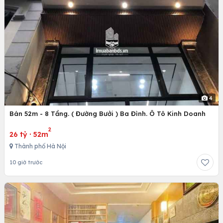
4
Bán 52m - 8 Tầng. ( Đường Bưởi ) Ba Đình. Ô Tô Kinh Doanh
2
26 tỷ
·
52m
Thành phố Hà Nội
10 giờ trước