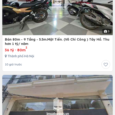
5
Bán 80m - 9 Tầng - 5.5m.Mặt Tiền. (Võ Chí Công ) Tây Hồ. Thu
hơn 1 tỷ/ năm
2
36 tỷ
·
80m
Thành phố Hà Nội
10 giờ trước