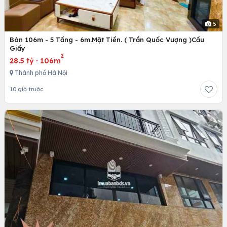
5
Bán 106m - 5 Tầng - 6m.Mặt Tiền. ( Trần Quốc Vượng )Cầu
Giấy
2
28.5 tỷ
·
106m
Thành phố Hà Nội
10 giờ trước