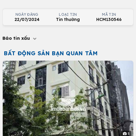
NGÀY ĐĂNG
LOẠI TIN
MÃ TIN
22/07/2024
Tin thường
HCM130546
Báo tin xấu
BẤT ĐỘNG SẢN BẠN QUAN TÂM
5