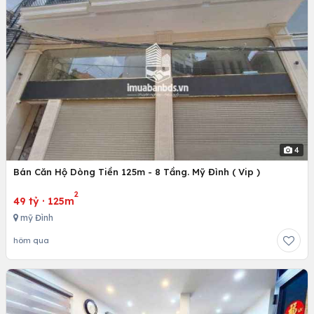
4
Bán Căn Hộ Dòng Tiền 125m - 8 Tầng. Mỹ Đình ( Vip )
2
49 tỷ
·
125m
mỹ Đình
hôm qua