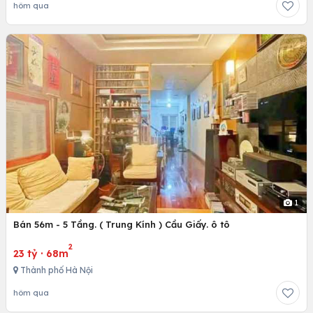
hôm qua
1
Bán 56m - 5 Tầng. ( Trung Kính ) Cầu Giấy. ô tô
2
23 tỷ
·
68m
Thành phố Hà Nội
hôm qua