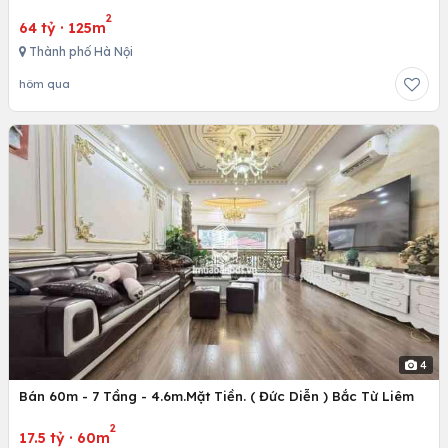
2
64 tỷ
·
125m
Thành phố Hà Nội
hôm qua
4
Bán 60m - 7 Tầng - 4.6m.Mặt Tiền. ( Đức Diễn ) Bắc Từ Liêm
2
17.5 tỷ
·
60m