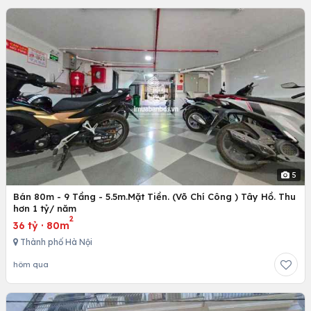
5
Bán 80m - 9 Tầng - 5.5m.Mặt Tiền. (Võ Chí Công ) Tây Hồ. Thu
hơn 1 tỷ/ năm
2
36 tỷ
·
80m
Thành phố Hà Nội
hôm qua