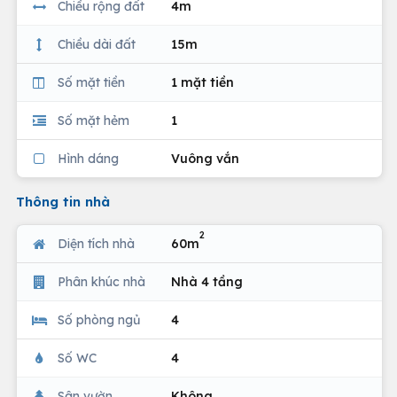
Chiều rộng đất
4m
Chiều dài đất
15m
Số mặt tiền
1 mặt tiền
Số mặt hẻm
1
Hình dáng
Vuông vắn
Thông tin nhà
2
Diện tích nhà
60m
Phân khúc nhà
Nhà 4 tầng
Số phòng ngủ
4
Số WC
4
Sân vườn
Không