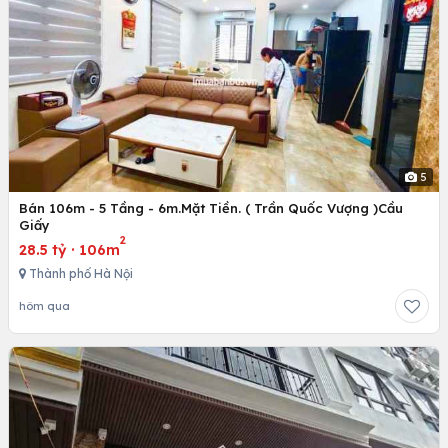
5
Bán 106m - 5 Tầng - 6m.Mặt Tiền. ( Trần Quốc Vượng )Cầu
Giấy
2
28.5 tỷ
·
106m
Thành phố Hà Nội
hôm qua