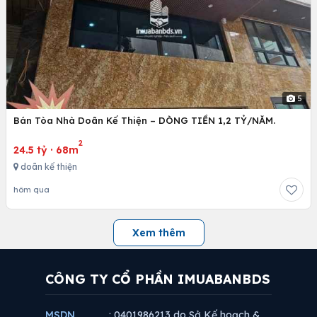
5
Bán Tòa Nhà Doãn Kế Thiện – DÒNG TIỀN 1,2 TỶ/NĂM.
2
24.5 tỷ
·
68m
doãn kế thiện
hôm qua
Xem thêm
CÔNG TY CỔ PHẦN IMUABANBDS
MSDN
: 0401986213 do Sở Kế hoạch &