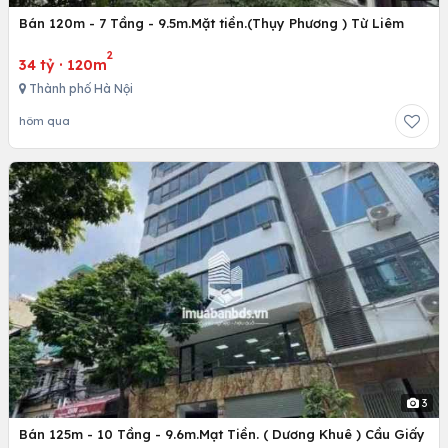
Bán 120m - 7 Tầng - 9.5m.Mặt tiền.(Thụy Phương ) Từ Liêm
2
34 tỷ
·
120m
Thành phố Hà Nội
hôm qua
3
Bán 125m - 10 Tầng - 9.6m.Mạt Tiền. ( Dương Khuê ) Cầu Giấy