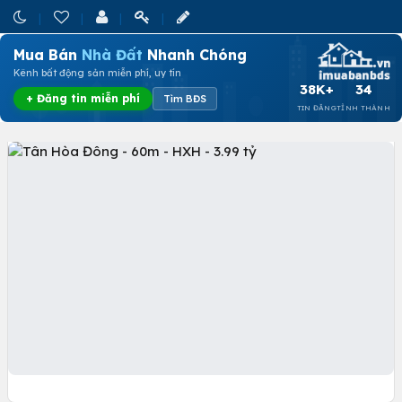
Mua Bán
Nhà Đất
Nhanh Chóng
Kênh bất động sản miễn phí, uy tín
38K+
34
+ Đăng tin miễn phí
Tìm BĐS
TIN ĐĂNG
TỈNH THÀNH