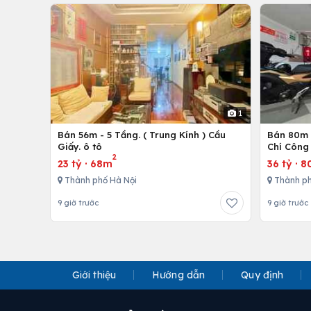
1
Bán 56m - 5 Tầng. ( Trung Kính ) Cầu
Bán 80m -
Giấy. ô tô
Chí Công 
2
23 tỷ
·
68m
36 tỷ
·
8
Thành phố Hà Nội
Thành ph
9 giờ trước
9 giờ trước
Giới thiệu
Hướng dẫn
Quy định