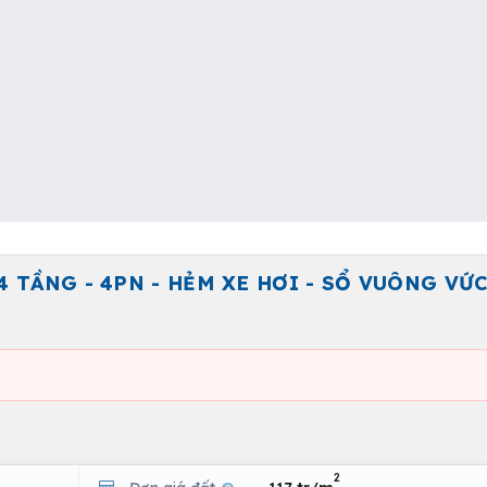
 4 TẦNG - 4PN - HẺM XE HƠI - SỔ VUÔNG VỨC
2