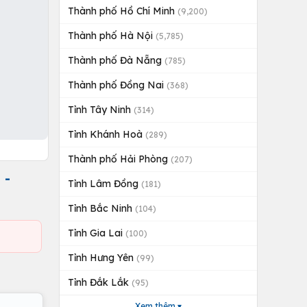
Thành phố Hồ Chí Minh
(9,200)
Thành phố Hà Nội
(5,785)
Thành phố Đà Nẵng
(785)
Thành phố Đồng Nai
(368)
Tỉnh Tây Ninh
(314)
Tỉnh Khánh Hoà
(289)
Thành phố Hải Phòng
(207)
 -
Tỉnh Lâm Đồng
(181)
Tỉnh Bắc Ninh
(104)
Tỉnh Gia Lai
(100)
Tỉnh Hưng Yên
(99)
Tỉnh Đắk Lắk
(95)
Xem thêm ▾