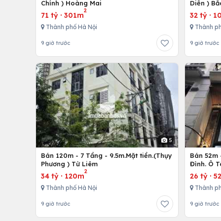
Chính ) Hoàng Mai
Diễn ) Bắ
2
71 tỷ
·
301m
32 tỷ
·
1
Thành phố Hà Nội
Thành ph
9 giờ trước
9 giờ trước
5
Bán 120m - 7 Tầng - 9.5m.Mặt tiền.(Thụy
Bán 52m -
Phương ) Từ Liêm
Đình. Ô 
2
34 tỷ
·
120m
26 tỷ
·
5
Thành phố Hà Nội
Thành ph
9 giờ trước
9 giờ trước