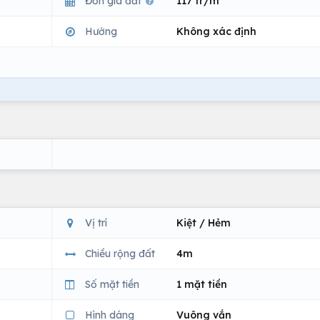
Đơn giá đất
117 tr/m
Hướng
Không xác định
Vị trí
Kiệt / Hẻm
Chiều rộng đất
4m
Số mặt tiền
1 mặt tiền
Hình dáng
Vuông vắn