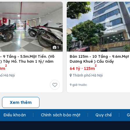
5
 9 Tầng - 5.5m.Mặt Tiền. (Võ
Bán 125m - 10 Tầng - 9.6m.Mạt 
) Tây Hồ. Thu hơn 1 tỷ/ năm
Dương Khuê ) Cầu Giấy
2
2
0m
64 tỷ
·
125m
ố Hà Nội
Thành phố Hà Nội
9 giờ trước
Xem thêm
Điều khoản
Chính sách bảo mật
Quy chế
G