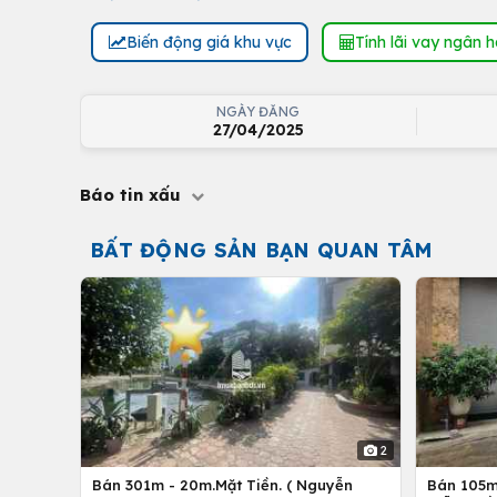
Biến động giá khu vực
Tính lãi vay ngân 
NGÀY ĐĂNG
27/04/2025
Báo tin xấu
BẤT ĐỘNG SẢN BẠN QUAN TÂM
2
Bán 301m - 20m.Mặt Tiền. ( Nguyễn
Bán 105m 