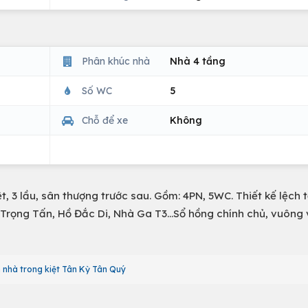
Phân khúc nhà
Nhà 4 tầng
Số WC
5
Chỗ để xe
Không
trệt, 3 lầu, sân thượng trước sau. Gồm: 4PN, 5WC. Thiết kế lệch 
ê Trọng Tấn, Hồ Đắc Di, Nhà Ga T3...Sổ hồng chính chủ, vuông 
 nhà trong kiệt Tân Kỳ Tân Quý