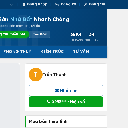
Đăng nhập
Đăng ký
Đăng tin
Bán
Nhà Đất
Nhanh Chóng
động sản miễn phí, uy tín
38K+
34
g tin miễn phí
Tìm BĐS
TIN ĐĂNG
TỈNH THÀNH
PHONG THUỶ
KIẾN TRÚC
TƯ VẤN
T
Trần Thành
Nhắn tin
0933*** · Hiện số
Mua bán theo tỉnh