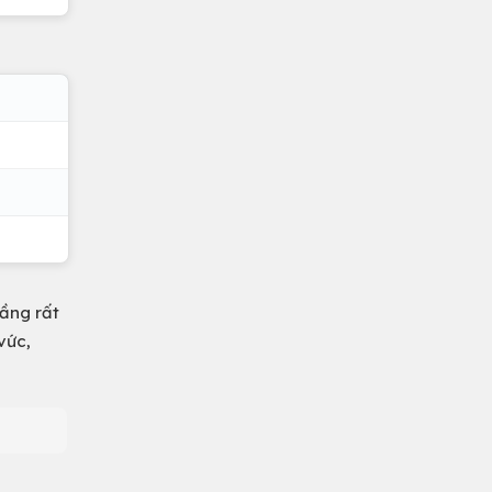
tầng rất
vức,