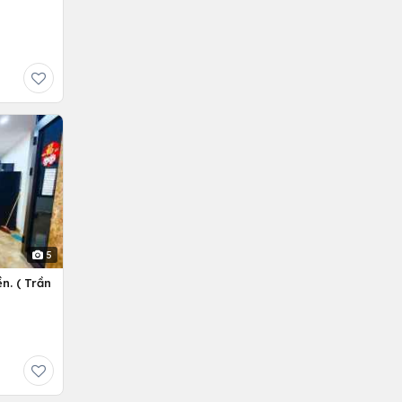
5
n. ( Trần