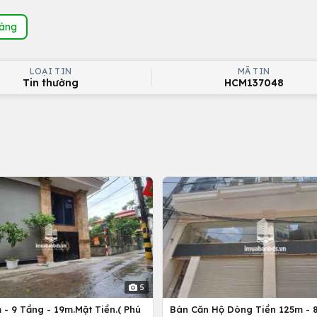
hàng
LOẠI TIN
MÃ TIN
Tin thường
HCM137048
5
- 9 Tầng - 19m.Mặt Tiền.( Phú
Bán Căn Hộ Dòng Tiền 125m - 8