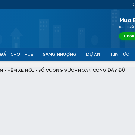
Mua 
Kênh bất 
+ Đăn
 ĐẤT CHO THUÊ
SANG NHƯỢNG
DỰ ÁN
TIN TỨC