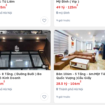
c Từ Liêm
Mỹ Đình ( Vip )
2
2
05m
49 tỷ
·
125m
ố Hà Nội
mỹ Đình
9 giờ trước
4
 8 Tầng. ( Đường Bưởi ) Ba
Bán 106m - 5 Tầng - 6m.Mặt Tiề
Tô Kinh Doanh
Quốc Vượng )Cầu Giấy
2
2
2m
28.5 tỷ
·
106m
ố Hà Nội
Thành phố Hà Nội
9 giờ trước