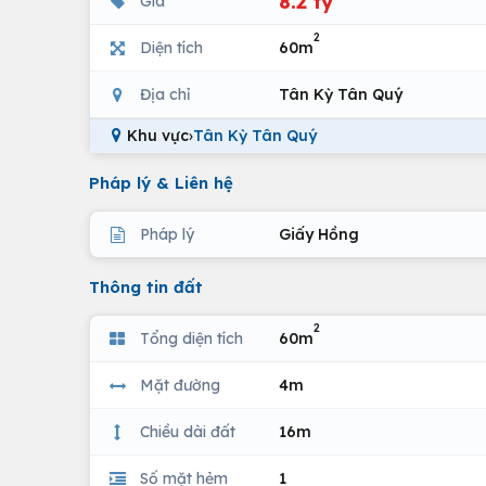
8.2 tỷ
Giá
2
Diện tích
60m
Địa chỉ
Tân Kỳ Tân Quý
Khu vực
›
Tân Kỳ Tân Quý
Pháp lý & Liên hệ
Pháp lý
Giấy Hồng
Thông tin đất
2
Tổng diện tích
60m
Mặt đường
4m
Chiều dài đất
16m
Số mặt hẻm
1