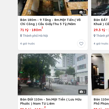
5
Bán 180m - 9 Tầng - 8m.Mặt Tiền.( Võ
Bán ĐẤT 
Chí Công ) Cầu Giấy.Thu 5 Tỷ/Năm
Khuê ) C
2
71 tỷ
·
180m
29.3 tỷ
·
Thành phố Hà Nội
Thành ph
4 giờ trước
4 giờ trước
1
Bán Đất 110m - 5m.Mặt Tiền ( Lưu Hữu
Bán 110m 
Phước ) Nam Từ Liêm
Phố Phùn
2