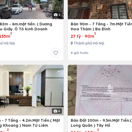
1
82m - 6m.mặt tiền. ( Dương
Bán 90m - 7 Tâng - 7m.Mặt Tiề
ầu Giấy. Ô Tô kinh Doanh
Hoa Thám ) Ba Đình
2
2
135m
27 tỷ
·
90m
ố Hà Nội
Thành phố Hà Nội
4 giờ trước
4
- 7 Tầng - 4.2m.Mặt Tiền.( Mặt
Bán Đất 100m - 9.5m.Mặt Tiền.(
g Khoang ) Nam Từ Liêm
Long Quân ) Tây Hồ
2
2