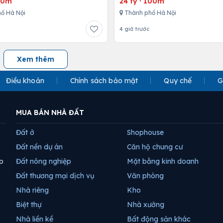
10m
24 tỷ
·
100m
ố Hà Nội
Thành phố Hà Nội
4 giờ trước
Xem thêm
Điều khoản
Chính sách bảo mật
Quy chế
G
MUA BÁN NHÀ ĐẤT
Đất ở
Shophouse
Đất nền dự án
Căn hộ chung cư
p
Đất nông nghiệp
Mặt bằng kinh doanh
Đất thương mại dịch vụ
Văn phòng
Nhà riêng
Kho
Biệt thự
Nhà xưởng
Nhà liền kề
Bất động sản khác