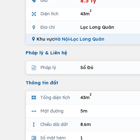
8.5 tỷ
Giá
2
Diện tích
43m
Địa chỉ
Lạc Long Quân
Khu vực
Hà Nội
›
Lạc Long Quân
Pháp lý & Liên hệ
Pháp lý
Sổ Đỏ
Thông tin đất
2
Tổng diện tích
43m
Mặt đường
5m
Chiều dài đất
8.6m
Số mặt hẻm
1