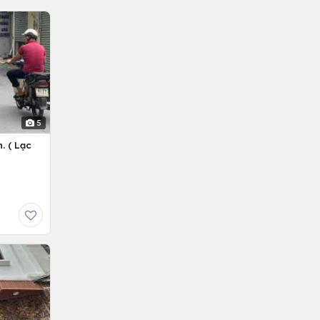
5
. ( Lạc