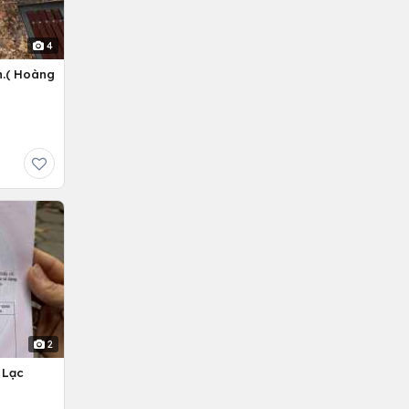
4
n.( Hoàng
2
 Lạc