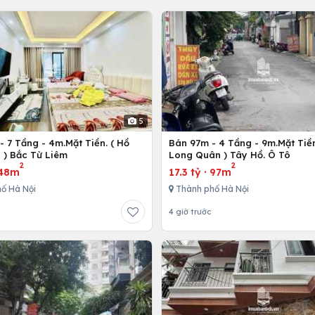
5
 7 Tầng - 4m.Mặt Tiền. ( Hồ
Bán 97m - 4 Tầng - 9m.Mặt Tiền
 ) Bắc Từ Liêm
Long Quân ) Tây Hồ. Ô Tô
2
2
48m
17.3 tỷ
·
97m
ố Hà Nội
Thành phố Hà Nội
4 giờ trước