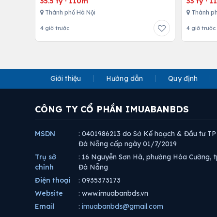
35.5 tỷ
·
110m
33 tỷ
·
1
Thành phố Hà Nội
Thành ph
4 giờ trước
4 giờ trước
Giới thiệu
Hướng dẫn
Quy định
CÔNG TY CỔ PHẦN IMUABANBDS
MSDN
: 0401986213 do Sở Kế hoạch & Đầu tư TP
Đà Nẵng cấp ngày 01/7/2019
Trụ sở
: 16 Nguyễn Sơn Hà, phường Hòa Cường, t
chính
Đà Nẵng
Điện thoại
: 0935373173
Website
: www.imuabanbds.vn
Email
:
imuabanbds@gmail.com