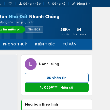
Đăng nhập
Đăng ký
Đăng tin
Bán
Nhà Đất
Nhanh Chóng
động sản miễn phí, uy tín
38K+
34
g tin miễn phí
Tìm BĐS
TIN ĐĂNG
TỈNH THÀNH
PHONG THUỶ
KIẾN TRÚC
TƯ VẤN
L
Lê Anh Dũng
Nhắn tin
0869*** · Hiện số
Mua bán theo tỉnh