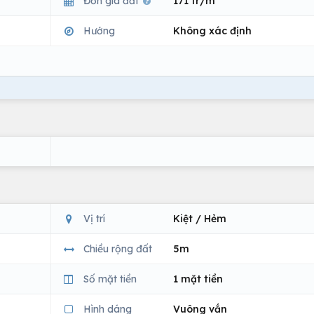
Đơn giá đất
171 tr/m
Hướng
Không xác định
Vị trí
Kiệt / Hẻm
Chiều rộng đất
5m
Số mặt tiền
1 mặt tiền
Hình dáng
Vuông vắn