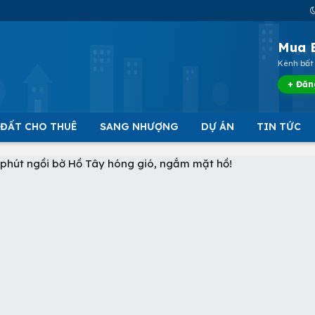
Mua 
Kênh bất 
+ Đăn
 ĐẤT CHO THUÊ
SANG NHƯỢNG
DỰ ÁN
TIN TỨC