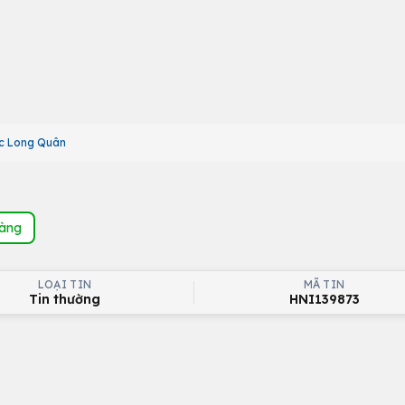
c Long Quân
hàng
LOẠI TIN
MÃ TIN
Tin thường
HNI139873