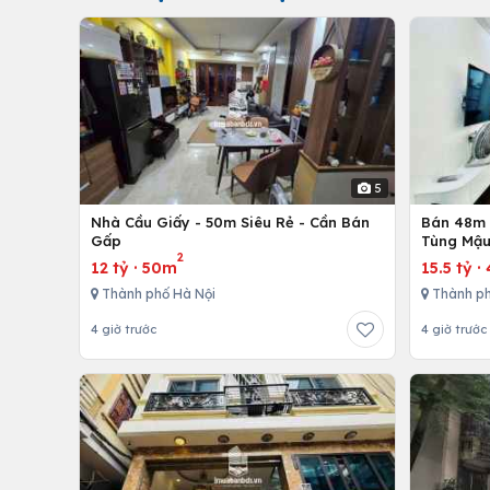
5
Nhà Cầu Giấy - 50m Siêu Rẻ - Cần Bán
Bán 48m -
Gấp
Tùng Mậu
2
12 tỷ
·
50m
15.5 tỷ
·
Thành phố Hà Nội
Thành ph
4 giờ trước
4 giờ trước