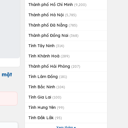
Thành phố Hồ Chí Minh
(9,200)
Thành phố Hà Nội
(5,785)
Thành phố Đà Nẵng
(785)
Thành phố Đồng Nai
(368)
Tỉnh Tây Ninh
(314)
Tỉnh Khánh Hoà
(289)
Thành phố Hải Phòng
(207)
m mặt
Tỉnh Lâm Đồng
(181)
Tỉnh Bắc Ninh
(104)
Tỉnh Gia Lai
(100)
Tỉnh Hưng Yên
(99)
Tỉnh Đắk Lắk
(95)
Xem thêm ▾