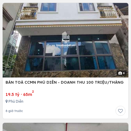
4
BÁN TOÀ CCMN PHÚ DIỄN - DOANH THU 100 TRIỆU/THÁNG
2
19.5 tỷ
·
65m
Phú Diễn
6 giờ trước