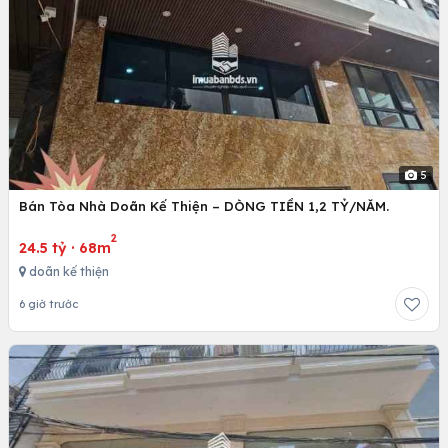
5
Bán Tòa Nhà Doãn Kế Thiện – DÒNG TIỀN 1,2 TỶ/NĂM.
2
24.5 tỷ
·
68m
doãn kế thiện
6 giờ trước