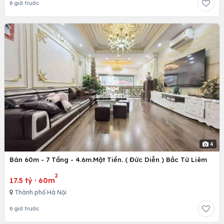
6 giờ trước
4
Bán 60m - 7 Tầng - 4.6m.Mặt Tiền. ( Đức Diễn ) Bắc Từ Liêm
2
17.5 tỷ
·
60m
Thành phố Hà Nội
6 giờ trước