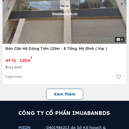
4
Bán Căn Hộ Dòng Tiền 125m - 8 Tầng. Mỹ Đình ( Vip )
2
49 tỷ
·
125m
mỹ Đình
6 giờ trước
Xem thêm
CÔNG TY CỔ PHẦN IMUABANBDS
MSDN
: 0401986213 do Sở Kế hoạch &