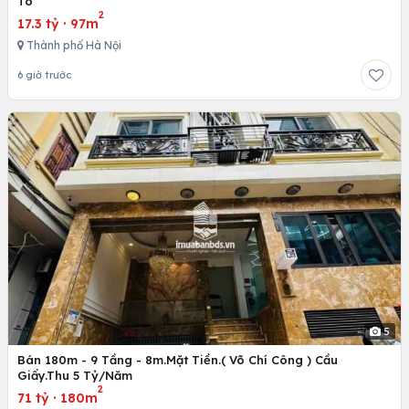
Tô
2
17.3 tỷ
·
97m
Thành phố Hà Nội
6 giờ trước
5
Bán 180m - 9 Tầng - 8m.Mặt Tiền.( Võ Chí Công ) Cầu
Giấy.Thu 5 Tỷ/Năm
2
71 tỷ
·
180m