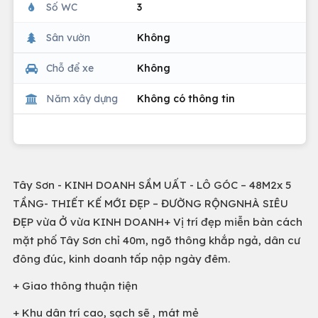
Số WC
3
Sân vườn
Không
Chỗ để xe
Không
Năm xây dựng
Không có thông tin
Tây Sơn - KINH DOANH SẦM UẤT - LÔ GÓC – 48M2x 5
TẦNG- THIẾT KẾ MỚI ĐẸP – ĐƯỜNG RỘNGNHÀ SIÊU
ĐẸP vừa Ở vừa KINH DOANH+ Vị trí đẹp miễn bàn cách
mặt phố Tây Sơn chỉ 40m, ngõ thông khắp ngả, dân cư
đông đúc, kinh doanh tấp nập ngày đêm.
+ Giao thông thuận tiện
+ Khu dân trí cao, sạch sẽ , mát mẻ