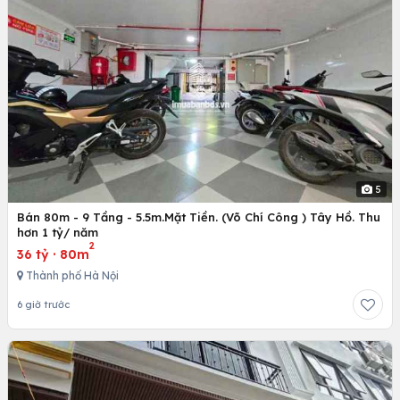
5
Bán 80m - 9 Tầng - 5.5m.Mặt Tiền. (Võ Chí Công ) Tây Hồ. Thu
hơn 1 tỷ/ năm
2
36 tỷ
·
80m
Thành phố Hà Nội
6 giờ trước