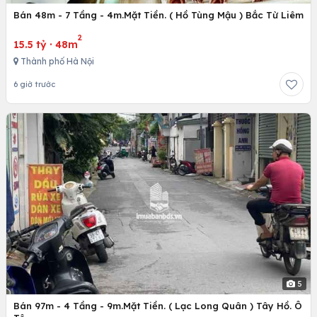
Bán 48m - 7 Tầng - 4m.Mặt Tiền. ( Hồ Tùng Mậu ) Bắc Từ Liêm
2
15.5 tỷ
·
48m
Thành phố Hà Nội
6 giờ trước
5
Bán 97m - 4 Tầng - 9m.Mặt Tiền. ( Lạc Long Quân ) Tây Hồ. Ô