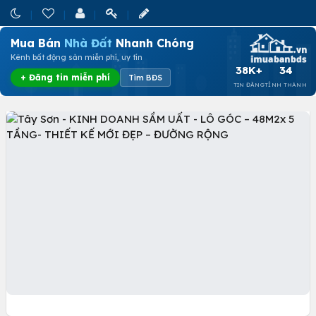
Mua Bán
Nhà Đất
Nhanh Chóng
Kênh bất động sản miễn phí, uy tín
38K+
34
+ Đăng tin miễn phí
Tìm BĐS
TIN ĐĂNG
TỈNH THÀNH