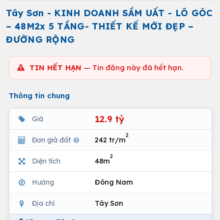
Tây Sơn - KINH DOANH SẦM UẤT - LÔ GÓC
– 48M2x 5 TẦNG- THIẾT KẾ MỚI ĐẸP –
ĐƯỜNG RỘNG
TIN HẾT HẠN
— Tin đăng này đã hết hạn.
Thông tin chung
12.9 tỷ
Giá
2
Đơn giá đất
242 tr/m
2
Diện tích
48m
Hướng
Đông Nam
Địa chỉ
Tây Sơn