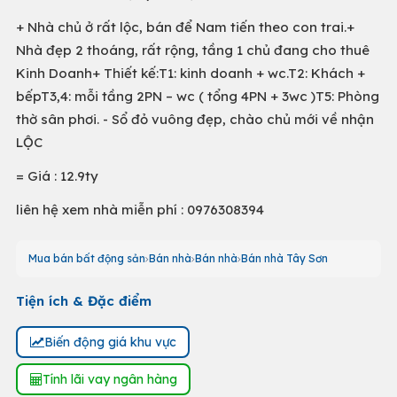
+ Nhà chủ ở rất lộc, bán để Nam tiến theo con trai.+
Nhà đẹp 2 thoáng, rất rộng, tầng 1 chủ đang cho thuê
Kinh Doanh+ Thiết kế:T1: kinh doanh + wc.T2: Khách +
bếpT3,4: mỗi tầng 2PN – wc ( tổng 4PN + 3wc )T5: Phòng
thờ sân phơi. - Sổ đỏ vuông đẹp, chào chủ mới về nhận
LỘC
= Giá : 12.9ty
liên hệ xem nhà miễn phí : 0976308394
Mua bán bất động sản
Bán nhà
Bán nhà
Bán nhà Tây Sơn
Tiện ích & Đặc điểm
Biến động giá khu vực
Tính lãi vay ngân hàng