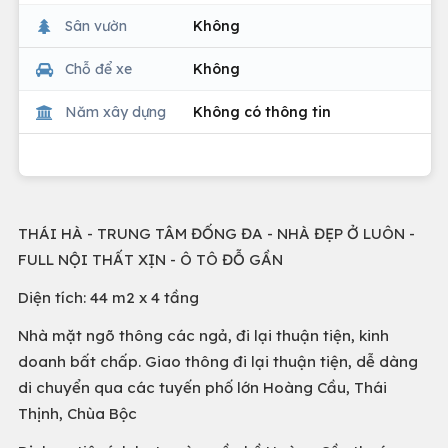
Sân vườn
Không
Chỗ để xe
Không
Năm xây dựng
Không có thông tin
THÁI HÀ - TRUNG TÂM ĐỐNG ĐA - NHÀ ĐẸP Ở LUÔN -
FULL NỘI THẤT XỊN - Ô TÔ ĐỖ GẦN
Diện tích: 44 m2 x 4 tầng
Nhà mặt ngõ thông các ngả, đi lại thuận tiện, kinh
doanh bất chấp. Giao thông đi lại thuận tiện, dễ dàng
di chuyển qua các tuyến phố lớn Hoàng Cầu, Thái
Thịnh, Chùa Bộc