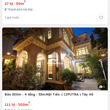
2
27 tỷ
·
50m
Thành phố Hà Nội
1 giờ trước
5
Bán 300m - 4 tầng - 33m.Mặt Tiền. ( CIPUTRA ) Tây Hồ
2
111 tỷ
·
300m