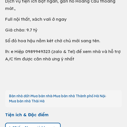
Dịch vụ tiện ích bạt ngàn, gần hồ Hoàng Cầu thoáng
mát.,
Full nội thất, xách vali ở ngay
Giá chào: 9.7 tỷ
Sổ đỏ hoa hậu nằm két chờ chủ mới sang tên.
lh: e Hiệp 0989949323 (zalo & Tel) để xem nhà và hỗ trợ
A/C tìm được căn nhà ưng ý nhất
Bán nhà đất
Mua bán nhà
Mua bán nhà Thành phố Hà Nội
Mua bán nhà Thái Hà
Tiện ích & Đặc điểm