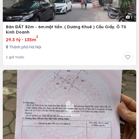
1
Bán ĐẤT 82m - 6m.mặt tiền. ( Dương Khuê ) Cầu Giấy. Ô Tô
kinh Doanh
2
29.3 tỷ
·
135m
Thành phố Hà Nội
1 giờ trước