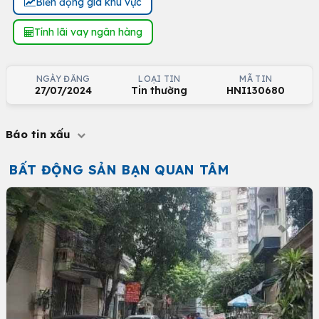
Biến động giá khu vực
Tính lãi vay ngân hàng
NGÀY ĐĂNG
LOẠI TIN
MÃ TIN
27/07/2024
Tin thường
HNI130680
Báo tin xấu
BẤT ĐỘNG SẢN BẠN QUAN TÂM