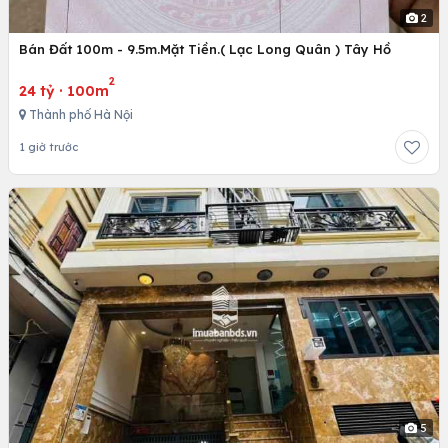
2
Bán Đất 100m - 9.5m.Mặt Tiền.( Lạc Long Quân ) Tây Hồ
2
24 tỷ
·
100m
Thành phố Hà Nội
1 giờ trước
5