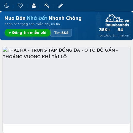
Mua Bán
Nhà Đất
Nhanh Chóng
Kênh bất động sản miễn phí, uy tín
38K+
34
+ Đăng tin miễn phí
Tìm BĐS
TIN ĐĂNG
TỈNH THÀNH