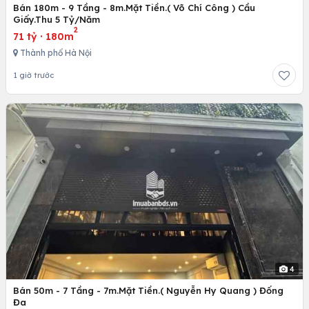
Bán 180m - 9 Tầng - 8m.Mặt Tiền.( Võ Chí Công ) Cầu
Giấy.Thu 5 Tỷ/Năm
2
71 tỷ
·
180m
Thành phố Hà Nội
1 giờ trước
4
Bán 50m - 7 Tầng - 7m.Mặt Tiền.( Nguyễn Hy Quang ) Đống
Đa