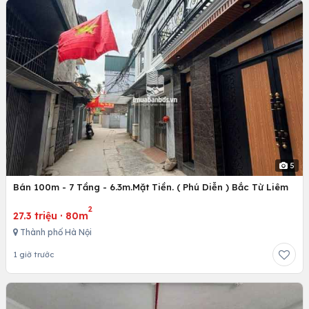
5
Bán 100m - 7 Tầng - 6.3m.Mặt Tiền. ( Phú Diễn ) Bắc Từ Liêm
2
27.3 triệu
·
80m
Thành phố Hà Nội
1 giờ trước