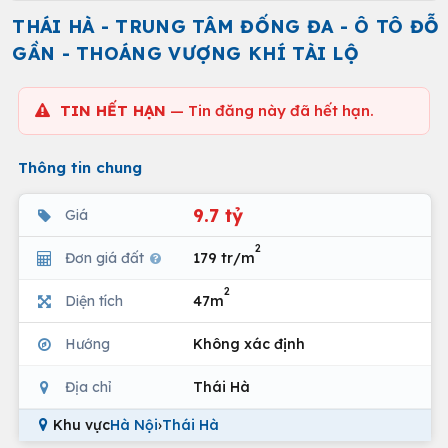
THÁI HÀ - TRUNG TÂM ĐỐNG ĐA - Ô TÔ ĐỖ
GẦN - THOÁNG VƯỢNG KHÍ TÀI LỘ
TIN HẾT HẠN
— Tin đăng này đã hết hạn.
Thông tin chung
9.7 tỷ
Giá
2
Đơn giá đất
179 tr/m
2
Diện tích
47m
Hướng
Không xác định
Địa chỉ
Thái Hà
Khu vực
Hà Nội
›
Thái Hà