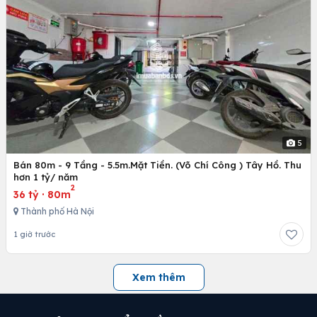
5
Bán 80m - 9 Tầng - 5.5m.Mặt Tiền. (Võ Chí Công ) Tây Hồ. Thu
hơn 1 tỷ/ năm
2
36 tỷ
·
80m
Thành phố Hà Nội
1 giờ trước
Xem thêm