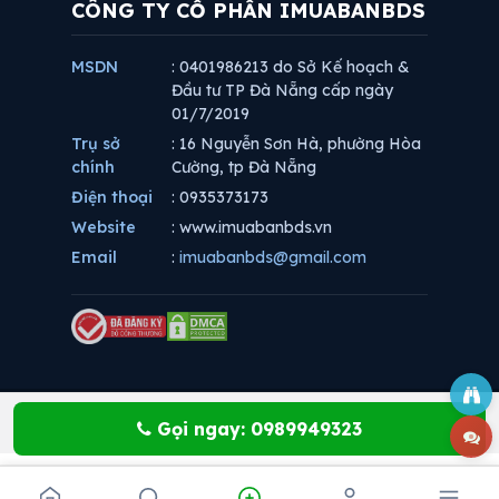
CÔNG TY CỔ PHẦN IMUABANBDS
MSDN
: 0401986213 do Sở Kế hoạch &
Đầu tư TP Đà Nẵng cấp ngày
01/7/2019
Trụ sở
: 16 Nguyễn Sơn Hà, phường Hòa
chính
Cường, tp Đà Nẵng
Điện thoại
: 0935373173
Website
: www.imuabanbds.vn
Email
:
imuabanbds@gmail.com
Gọi ngay: 0989949323