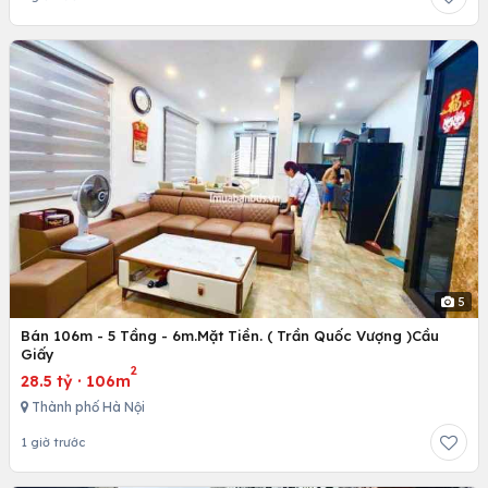
5
Bán 106m - 5 Tầng - 6m.Mặt Tiền. ( Trần Quốc Vượng )Cầu
Giấy
2
28.5 tỷ
·
106m
Thành phố Hà Nội
1 giờ trước