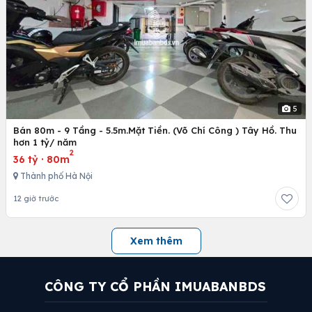
5
Bán 80m - 9 Tầng - 5.5m.Mặt Tiền. (Võ Chí Công ) Tây Hồ. Thu
hơn 1 tỷ/ năm
2
36 tỷ
·
80m
Thành phố Hà Nội
12 giờ trước
Xem thêm
CÔNG TY CỔ PHẦN IMUABANBDS