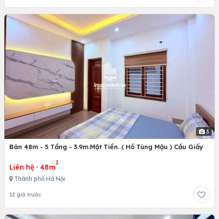
3
Bán 48m - 5 Tầng - 3.9m.Mặt Tiền. ( Hồ Tùng Mậu ) Cầu Giấy
2
Liên hệ
·
48m
Thành phố Hà Nội
12 giờ trước