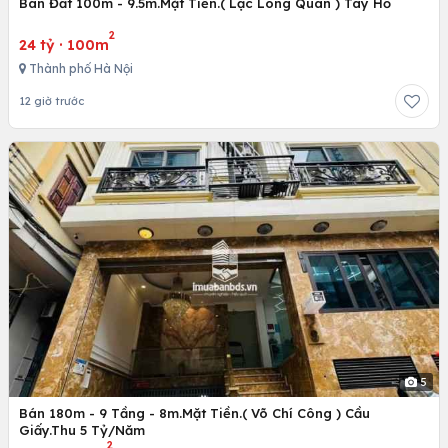
Bán Đất 100m - 9.5m.Mặt Tiền.( Lạc Long Quân ) Tây Hồ
2
24 tỷ
·
100m
Thành phố Hà Nội
12 giờ trước
5
Bán 180m - 9 Tầng - 8m.Mặt Tiền.( Võ Chí Công ) Cầu
Giấy.Thu 5 Tỷ/Năm
2