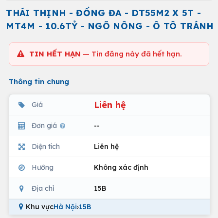
THÁI THỊNH - ĐỐNG ĐA - DT55M2 X 5T -
MT4M - 10.6TỶ - NGÕ NÔNG - Ô TÔ TRÁNH
TIN HẾT HẠN
— Tin đăng này đã hết hạn.
Thông tin chung
Liên hệ
Giá
Đơn giá
--
Diện tích
Liên hệ
Hướng
Không xác định
Địa chỉ
15B
Khu vực
Hà Nội
›
15B