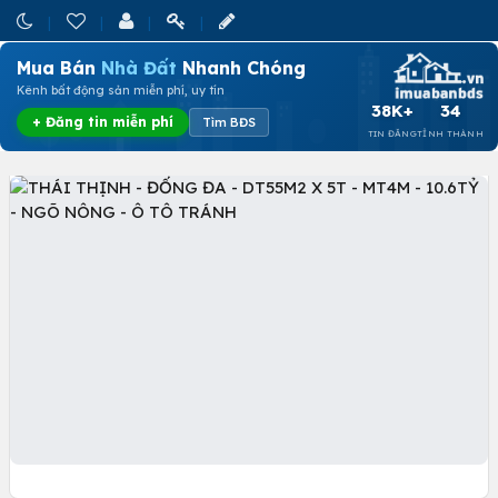
Mua Bán
Nhà Đất
Nhanh Chóng
Kênh bất động sản miễn phí, uy tín
38K+
34
+ Đăng tin miễn phí
Tìm BĐS
TIN ĐĂNG
TỈNH THÀNH