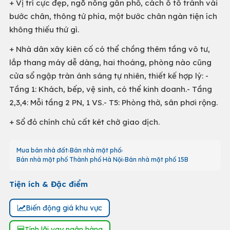
+ Vị trí cực đẹp, ngõ nông gần phố, cách ô tô tránh vài
bước chân, thông tứ phía, một bước chân ngàn tiện ích
không thiếu thứ gì.
+ Nhà dân xây kiên cố có thể chồng thêm tầng vô tư,
lắp thang máy dễ dàng, hai thoáng, phòng nào cũng
cửa sổ ngập tràn ánh sáng tự nhiên, thiết kế hợp lý: -
Tầng 1: Khách, bếp, vệ sinh, có thể kinh doanh.- Tầng
2,3,4: Mỗi tầng 2 PN, 1 VS.- T5: Phòng thờ, sân phơi rộng.
+ Sổ đỏ chính chủ cất két chờ giao dịch.
Mua bán nhà đất
Bán nhà mặt phố
Bán nhà mặt phố Thành phố Hà Nội
Bán nhà mặt phố 15B
Tiện ích & Đặc điểm
Biến động giá khu vực
Tính lãi vay ngân hàng