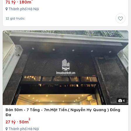
71 tỷ
·
180m
Thành phố Hà Nội
12 giờ trước
4
Bán 50m - 7 Tầng - 7m.Mặt Tiền.( Nguyễn Hy Quang ) Đống
Đa
2
27 tỷ
·
50m
Thành phố Hà Nội