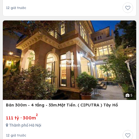
12 giờ trước
5
Bán 300m - 4 tầng - 33m.Mặt Tiền. ( CIPUTRA ) Tây Hồ
2
111 tỷ
·
300m
Thành phố Hà Nội
12 giờ trước