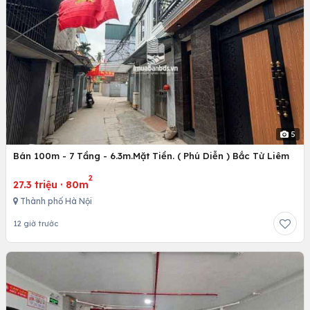
5
Bán 100m - 7 Tầng - 6.3m.Mặt Tiền. ( Phú Diễn ) Bắc Từ Liêm
2
27.3 triệu
·
80m
Thành phố Hà Nội
12 giờ trước