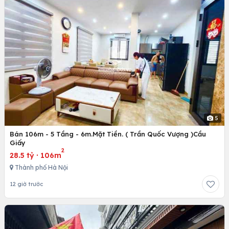
5
Bán 106m - 5 Tầng - 6m.Mặt Tiền. ( Trần Quốc Vượng )Cầu
Giấy
2
28.5 tỷ
·
106m
Thành phố Hà Nội
12 giờ trước