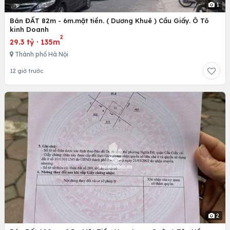
1
Bán ĐẤT 82m - 6m.mặt tiền. ( Dương Khuê ) Cầu Giấy. Ô Tô
kinh Doanh
2
29.3 tỷ
·
135m
Thành phố Hà Nội
12 giờ trước
2