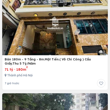
5
Bán 180m - 9 Tầng - 8m.Mặt Tiền.( Võ Chí Công ) Cầu
Giấy.Thu 5 Tỷ/Năm
2
71 tỷ
·
180m
Thành phố Hà Nội
7 giờ trước