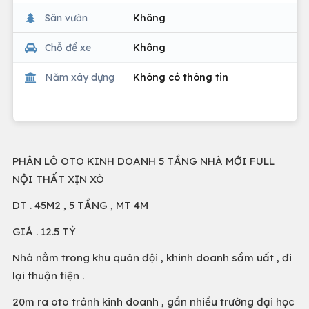
Sân vườn
Không
Chỗ để xe
Không
Năm xây dựng
Không có thông tin
PHÂN LÔ OTO KINH DOANH 5 TẦNG NHÀ MỚI FULL
NỘI THẤT XỊN XÒ
DT . 45M2 , 5 TẦNG , MT 4M
GIÁ . 12.5 TỶ
Nhà nằm trong khu quân đội , khinh doanh sầm uất , đi
lại thuận tiện .
20m ra oto tránh kinh doanh , gần nhiều trường đại học