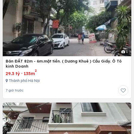
1
Bán ĐẤT 82m - 6m.mặt tiền. ( Dương Khuê ) Cầu Giấy. Ô Tô
kinh Doanh
2
29.3 tỷ
·
135m
Thành phố Hà Nội
7 giờ trước