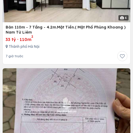
4
Bán 110m - 7 Tầng - 4.2m.Mặt Tiền.( Mặt Phố Phùng Khoang )
Nam Từ Liêm
2
33 tỷ
·
110m
Thành phố Hà Nội
7 giờ trước