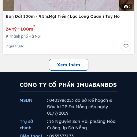
2
Bán Đất 100m - 9.5m.Mặt Tiền.( Lạc Long Quân ) Tây Hồ
2
24 tỷ
·
100m
Thành phố Hà Nội
7 giờ trước
Xem thêm
CÔNG TY CỔ PHẦN IMUABANBDS
MSDN
: 0401986213 do Sở Kế hoạch &
Đầu tư TP Đà Nẵng cấp ngày
01/7/2019
Trụ sở
: 16 Nguyễn Sơn Hà, phường Hòa
chính
Cường, tp Đà Nẵng
Điện thoại
: 0935373173