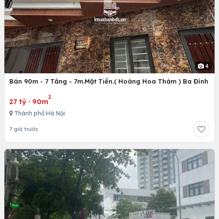
4
Bán 90m - 7 Tâng - 7m.Mặt Tiền.( Hoàng Hoa Thám ) Ba Đình
2
27 tỷ
·
90m
Thành phố Hà Nội
7 giờ trước