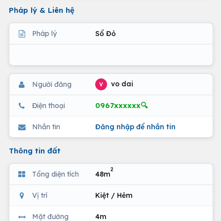
Pháp lý & Liên hệ
Pháp lý
Sổ Đỏ
vo dai
Người đăng
V
0967xxxxxx🔍
Điện thoại
Nhắn tin
Đăng nhập để nhắn tin
Thông tin đất
2
Tổng diện tích
48m
Vị trí
Kiệt / Hẻm
Mặt đường
4m