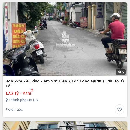
5
Bán 97m - 4 Tầng - 9m.Mặt Tiền. ( Lạc Long Quân ) Tây Hồ. Ô
Tô
2
17.3 tỷ
·
97m
Thành phố Hà Nội
7 giờ trước