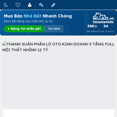
Mua Bán
Nhà Đất
Nhanh Chóng
Kênh bất động sản miễn phí, uy tín
38K+
34
+ Đăng tin miễn phí
Tìm BĐS
TIN ĐĂNG
TỈNH THÀNH