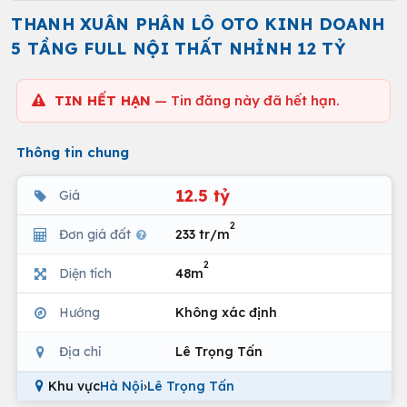
THANH XUÂN PHÂN LÔ OTO KINH DOANH
5 TẦNG FULL NỘI THẤT NHỈNH 12 TỶ
TIN HẾT HẠN
— Tin đăng này đã hết hạn.
Thông tin chung
12.5 tỷ
Giá
2
Đơn giá đất
233 tr/m
2
Diện tích
48m
Hướng
Không xác định
Địa chỉ
Lê Trọng Tấn
Khu vực
Hà Nội
›
Lê Trọng Tấn