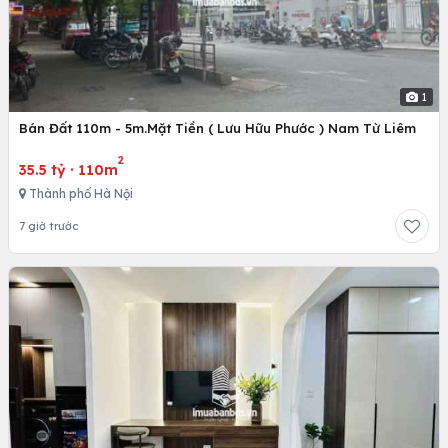
1
Bán Đất 110m - 5m.Mặt Tiền ( Lưu Hữu Phước ) Nam Từ Liêm
2
35.5 tỷ
·
110m
Thành phố Hà Nội
7 giờ trước