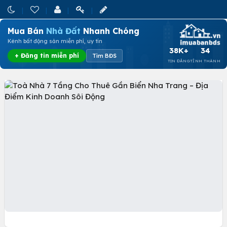
Mua Bán
Nhà Đất
Nhanh Chóng
Kênh bất động sản miễn phí, uy tín
38K+
34
+ Đăng tin miễn phí
Tìm BĐS
TIN ĐĂNG
TỈNH THÀNH