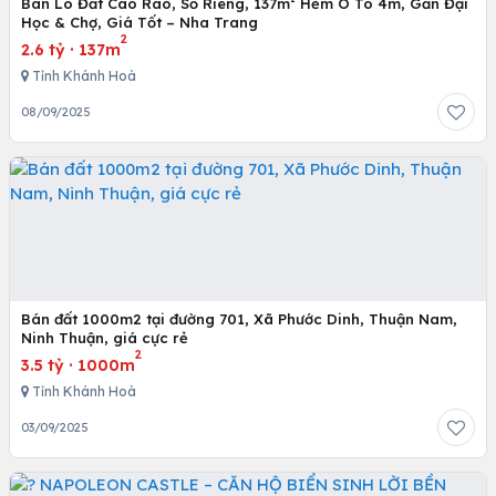
Bán Lô Đất Cao Ráo, Sổ Riêng, 137m² Hẻm Ô Tô 4m, Gần Đại
Học & Chợ, Giá Tốt – Nha Trang
2
2.6 tỷ
·
137m
Tỉnh Khánh Hoà
08/09/2025
Bán đất 1000m2 tại đường 701, Xã Phước Dinh, Thuận Nam,
Ninh Thuận, giá cực rẻ
2
3.5 tỷ
·
1000m
Tỉnh Khánh Hoà
03/09/2025