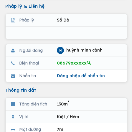
Pháp lý & Liên hệ
Pháp lý
Sổ Đỏ
huỳnh minh cảnh
Người đăng
H
08679xxxxxx🔍
Điện thoại
Nhắn tin
Đăng nhập để nhắn tin
Thông tin đất
2
Tổng diện tích
130m
Vị trí
Kiệt / Hẻm
Mặt đường
7m