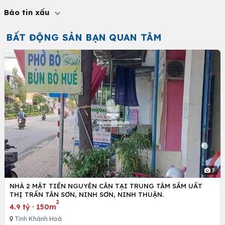
Báo tin xấu
BẤT ĐỘNG SẢN BẠN QUAN TÂM
3
NHÀ 2 MẶT TIỀN NGUYÊN CĂN TẠI TRUNG TÂM SẦM UẤT
THỊ TRẤN TÂN SƠN, NINH SƠN, NINH THUẬN.
2
4.9 tỷ
·
150m
Tỉnh Khánh Hoà