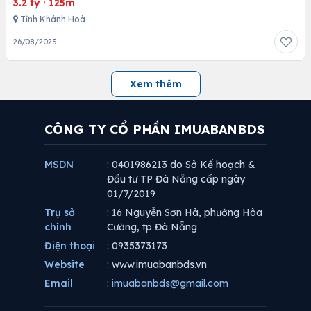
3.2 tỷ
·
125m
Tỉnh Khánh Hoà
26/08/2025
Xem thêm
CÔNG TY CỔ PHẦN IMUABANBDS
MSDN
: 0401986213 do Sở Kế hoạch &
Đầu tư TP Đà Nẵng cấp ngày
01/7/2019
Trụ sở
: 16 Nguyễn Sơn Hà, phường Hòa
chính
Cường, tp Đà Nẵng
Điện thoại
: 0935373173
Website
: www.imuabanbds.vn
Email
:
imuabanbds@gmail.com