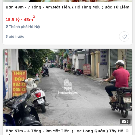
Bán 48m - 7 Tầng - 4m.Mặt Tiền. ( Hồ Tùng Mậu ) Bắc Từ Liêm
2
15.5 tỷ
·
48m
Thành phố Hà Nội
5 giờ trước
5
Bán 97m - 4 Tầng - 9m.Mặt Tiền. ( Lạc Long Quân ) Tây Hồ. Ô