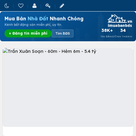
Mua Bán
Nhà Đất
Nhanh Chóng
Kênh bất động sản miễn phí, uy tín
38K+
34
+ Đăng tin miễn phí
Tìm BĐS
TIN ĐĂNG
TỈNH THÀNH