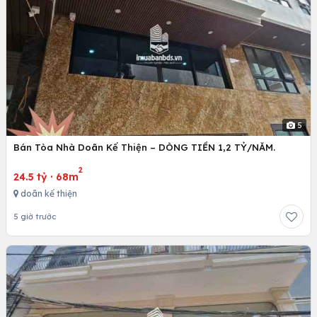
5
Bán Tòa Nhà Doãn Kế Thiện – DÒNG TIỀN 1,2 TỶ/NĂM.
2
24.5 tỷ
·
68m
doãn kế thiện
5 giờ trước