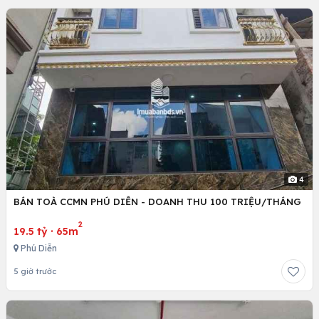
4
BÁN TOÀ CCMN PHÚ DIỄN - DOANH THU 100 TRIỆU/THÁNG
2
19.5 tỷ
·
65m
Phú Diễn
5 giờ trước