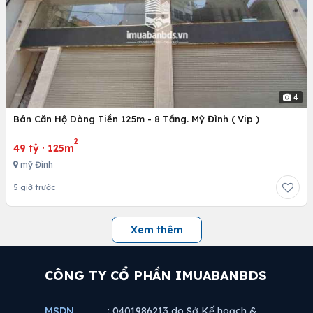
4
Bán Căn Hộ Dòng Tiền 125m - 8 Tầng. Mỹ Đình ( Vip )
2
49 tỷ
·
125m
mỹ Đình
5 giờ trước
Xem thêm
CÔNG TY CỔ PHẦN IMUABANBDS
MSDN
: 0401986213 do Sở Kế hoạch &