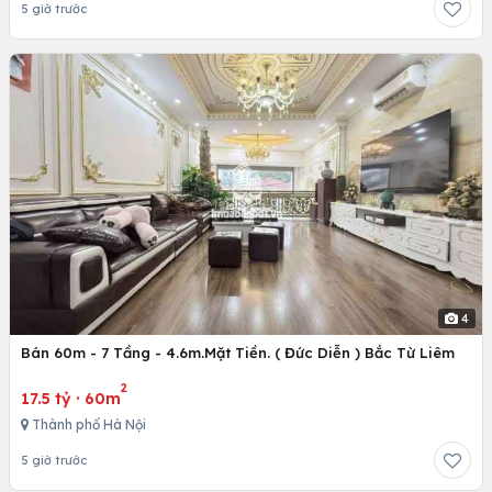
5 giờ trước
4
Bán 60m - 7 Tầng - 4.6m.Mặt Tiền. ( Đức Diễn ) Bắc Từ Liêm
2
17.5 tỷ
·
60m
Thành phố Hà Nội
5 giờ trước