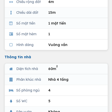
Chiều rộng đất
4m
Chiều dài đất
15m
Số mặt tiền
1 mặt tiền
Số mặt hẻm
1
Hình dáng
Vuông vắn
Thông tin nhà
2
Diện tích nhà
60m
Phân khúc nhà
Nhà 4 tầng
Số phòng ngủ
4
Số WC
5
Sân vườn
Không