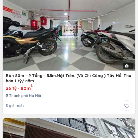
5
Bán 80m - 9 Tầng - 5.5m.Mặt Tiền. (Võ Chí Công ) Tây Hồ. Thu
hơn 1 tỷ/ năm
2
36 tỷ
·
80m
Thành phố Hà Nội
5 giờ trước