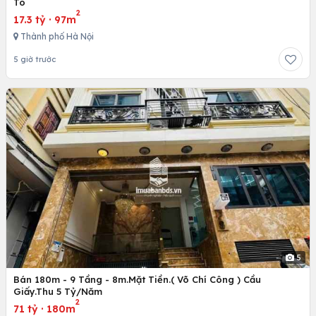
Tô
2
17.3 tỷ
·
97m
Thành phố Hà Nội
5 giờ trước
5
Bán 180m - 9 Tầng - 8m.Mặt Tiền.( Võ Chí Công ) Cầu
Giấy.Thu 5 Tỷ/Năm
2
71 tỷ
·
180m